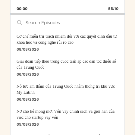
PLAYBACK
THIS
BACKWARD
PAUSE
FORWARD
00:00
RATE
55:10
EPISOD
Search
Episodes
Cơ chế miễn trừ trách nhiệm đối với các quyết định đầu tư
khoa học và công nghệ rủi ro cao
08/08/2026
Giai đoạn tiếp theo trong cuộc trấn áp các dân tộc thiểu số
của Trung Quốc
06/08/2026
Nỗ lực âm thầm của Trung Quốc nhằm thống trị khu vực
Mỹ Latinh
06/08/2026
Nợ cho kẻ mộng mơ: Vốn vay chính sách và giới hạn của
việc cho startup vay vốn
05/08/2026