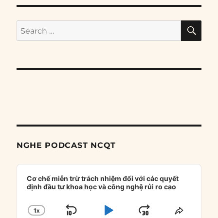
SE
Search
for:
NGHE PODCAST NCQT
Audio
Player
Cơ chế miễn trừ trách nhiệm đối với các quyết
định đầu tư khoa học và công nghệ rủi ro cao
1
X
SKIP
PLAY
JUMP
CHANGE
SHARE