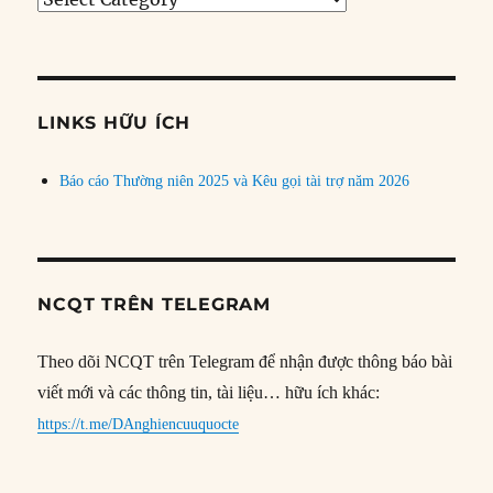
bài
theo
chủ
đề
LINKS HỮU ÍCH
Báo cáo Thường niên 2025 và Kêu gọi tài trợ năm 2026
NCQT TRÊN TELEGRAM
Theo dõi NCQT trên Telegram để nhận được thông báo bài
viết mới và các thông tin, tài liệu… hữu ích khác:
https://t.me/DAnghiencuuquocte