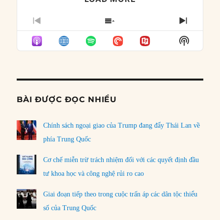
PREVIOUS
SHOW
NEXT
EPISODE
EPISODES
EPISO
Show
LIST
Podcast
Informat
BÀI ĐƯỢC ĐỌC NHIỀU
Chính sách ngoại giao của Trump đang đẩy Thái Lan về
phía Trung Quốc
Cơ chế miễn trừ trách nhiệm đối với các quyết định đầu
tư khoa học và công nghệ rủi ro cao
Giai đoạn tiếp theo trong cuộc trấn áp các dân tộc thiểu
số của Trung Quốc