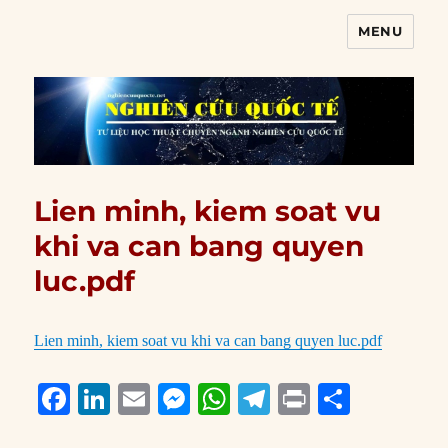
MENU
Nghiên cứu quốc tế
Lien minh, kiem soat vu
khi va can bang quyen
luc.pdf
Lien minh, kiem soat vu khi va can bang quyen luc.pdf
F
Li
E
M
W
T
P
S
a
n
m
e
h
el
ri
h