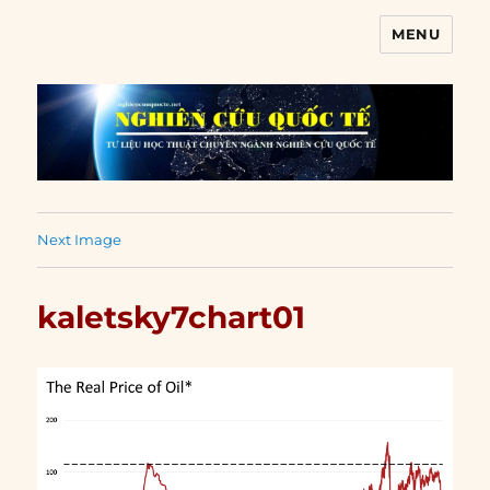
MENU
Nghiên cứu quốc tế
Next Image
kaletsky7chart01