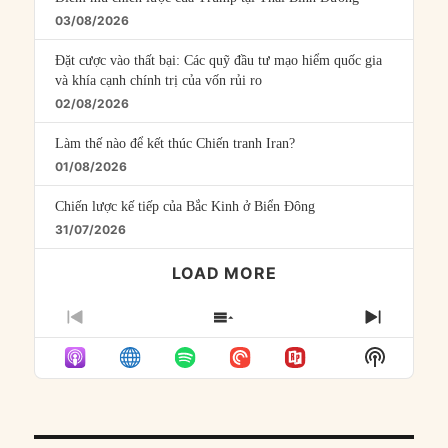
03/08/2026
Đặt cược vào thất bại: Các quỹ đầu tư mạo hiểm quốc gia
và khía cạnh chính trị của vốn rủi ro
02/08/2026
Làm thế nào để kết thúc Chiến tranh Iran?
01/08/2026
Chiến lược kế tiếp của Bắc Kinh ở Biển Đông
31/07/2026
LOAD MORE
PREVIOUS
SHOW
NEXT
EPISODE
EPISODES
EPISO
Show
LIST
Podcast
Informat