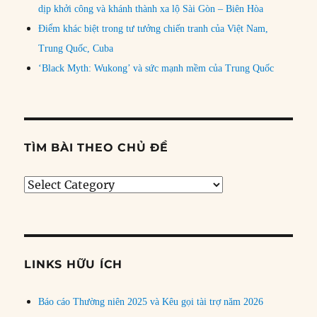
dịp khởi công và khánh thành xa lộ Sài Gòn – Biên Hòa
Điểm khác biệt trong tư tưởng chiến tranh của Việt Nam,
Trung Quốc, Cuba
‘Black Myth: Wukong’ và sức mạnh mềm của Trung Quốc
TÌM BÀI THEO CHỦ ĐỀ
Tìm
bài
theo
chủ
đề
LINKS HỮU ÍCH
Báo cáo Thường niên 2025 và Kêu gọi tài trợ năm 2026