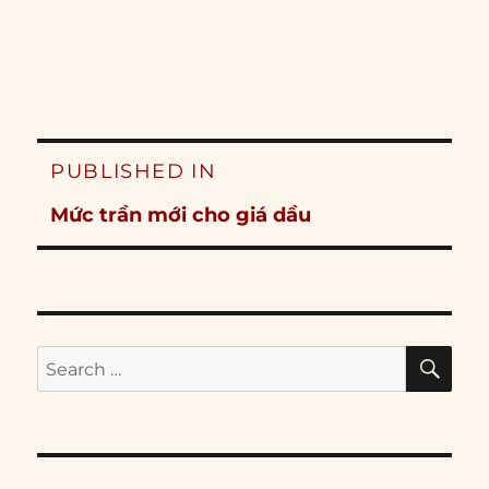
Post
PUBLISHED IN
navigation
Mức trần mới cho giá dầu
SE
Search
for: