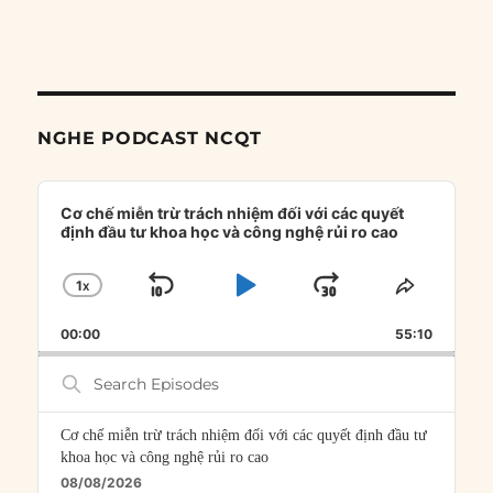
NGHE PODCAST NCQT
Audio
Player
Cơ chế miễn trừ trách nhiệm đối với các quyết
định đầu tư khoa học và công nghệ rủi ro cao
1
X
SKIP
PLAY
JUMP
CHANGE
SHARE
PLAYBACK
THIS
BACKWARD
PAUSE
FORWARD
00:00
RATE
55:10
EPISOD
Search
Episodes
Cơ chế miễn trừ trách nhiệm đối với các quyết định đầu tư
khoa học và công nghệ rủi ro cao
08/08/2026