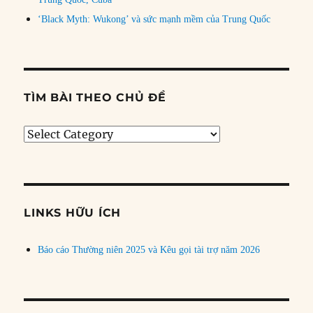
‘Black Myth: Wukong’ và sức mạnh mềm của Trung Quốc
TÌM BÀI THEO CHỦ ĐỀ
Tìm
bài
theo
chủ
đề
LINKS HỮU ÍCH
Báo cáo Thường niên 2025 và Kêu gọi tài trợ năm 2026