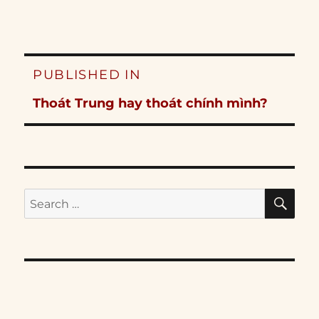
Post
PUBLISHED IN
navigation
Thoát Trung hay thoát chính mình?
SE
Search
for: