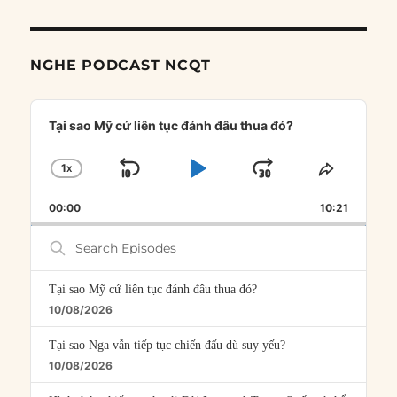
NGHE PODCAST NCQT
Audio
Player
Tại sao Mỹ cứ liên tục đánh đâu thua đó?
1
X
SKIP
PLAY
JUMP
CHANGE
SHARE
PLAYBACK
THIS
BACKWARD
PAUSE
FORWARD
00:00
RATE
10:21
EPISOD
Search
Episodes
Tại sao Mỹ cứ liên tục đánh đâu thua đó?
10/08/2026
Tại sao Nga vẫn tiếp tục chiến đấu dù suy yếu?
10/08/2026