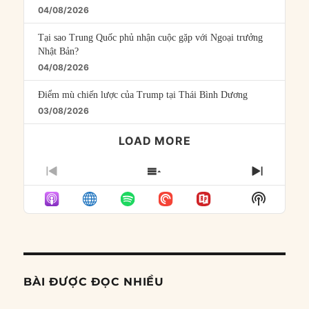
04/08/2026
Tại sao Trung Quốc phủ nhận cuộc gặp với Ngoại trưởng
Nhật Bản?
04/08/2026
Điểm mù chiến lược của Trump tại Thái Bình Dương
03/08/2026
LOAD MORE
PREVIOUS
SHOW
NEXT
EPISODE
EPISODES
EPISO
Show
LIST
Podcast
Informat
BÀI ĐƯỢC ĐỌC NHIỀU