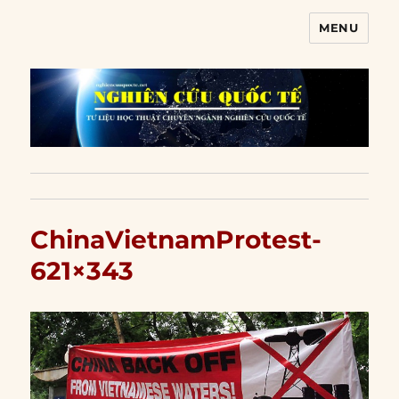
MENU
Nghiên cứu quốc tế
ChinaVietnamProtest-
621×343