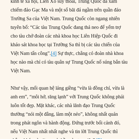
kinh tế xã hội, Liên Xô suy thoái, Trung Quốc đã xâm
chiếm đảo Gạc Ma và một số bãi đá ngầm trên quần đảo
Trường Sa của Việt Nam. Trung Quốc còn ngang nhiên
tuyên bố: “Các tàu Trung Quốc đang thả neo để yểm trợ
cho tàu chở đoàn các nhà khoa học Liên Hiệp Quốc đi
khảo sát khoa học tại Trường Sa thì bị các tàu chiến của
Việt Nam tấn công”.
[4]
Sự thực, chẳng có đoàn nhà khoa
học nào mà chỉ có tàu quân sự Trung Quốc nổ súng bắn tàu
Việt Nam.
Như vậy, mối quan hệ láng giềng “vừa là đồng chí, vừa là
anh em”, “môi hở, răng lạnh” với Trung Quốc không phải
luôn tốt đẹp. Mặt khác, các nhà lãnh đạo Trung Quốc
thường “nói một đằng, làm một nẻo”, không nhất quán
trong phát ngôn và hành động. Đứng trước bối cảnh đó,
nếu Việt Nam nhất nhất nghe và tin lời Trung Quốc thì