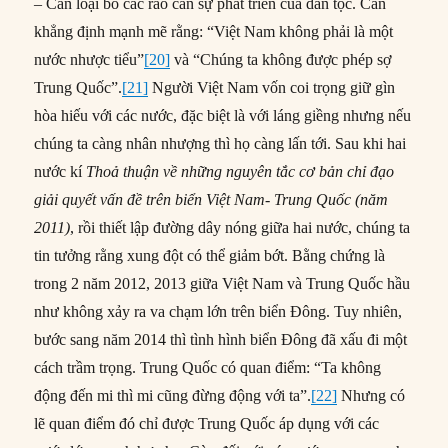
– Cần loại bỏ các rào cản sự phát triển của dân tộc. Cần
khẳng định mạnh mẽ rằng: “Việt Nam không phải là một
nước nhược tiểu”
[20]
và “Chúng ta không được phép sợ
Trung Quốc”.
[21]
Người Việt Nam vốn coi trọng giữ gìn
hòa hiếu với các nước, đặc biệt là với láng giềng nhưng nếu
chúng ta càng nhân nhượng thì họ càng lấn tới. Sau khi hai
nước kí
T
hoả thuận về những nguyên tắc cơ bản chỉ đạo
giải quyết vấn đề trên biển Việt Nam- Trung Quốc
(năm
2011)
, rồi thiết lập đường dây nóng giữa hai nước, chúng ta
tin tưởng rằng xung đột có thể giảm bớt. Bằng chứng là
trong 2 năm 2012, 2013 giữa Việt Nam và Trung Quốc hầu
như không xảy ra va chạm lớn trên biển Đông. Tuy nhiên,
bước sang năm 2014 thì tình hình biển Đông đã xấu đi một
cách trầm trọng. Trung Quốc có quan điểm: “Ta không
động đến mi thì mi cũng đừng động với ta”.
[22]
Nhưng có
lẽ quan điểm đó chỉ được Trung Quốc áp dụng với các