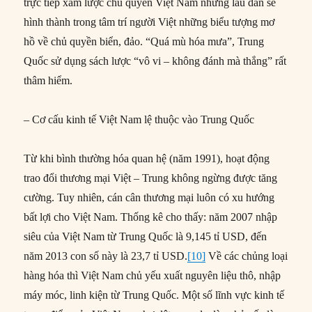
trực tiếp xâm lược chủ quyền Việt Nam nhưng lâu dần sẽ
hình thành trong tâm trí người Việt những biểu tượng mơ
hồ về chủ quyền biển, đảo. “Quá mù hóa mưa”, Trung
Quốc sử dụng sách lược “vô vi – không đánh mà thắng” rất
thâm hiểm.
– Cơ cấu kinh tế Việt Nam lệ thuộc vào Trung Quốc
Từ khi bình thường hóa quan hệ (năm 1991), hoạt động
trao đổi thương mại Việt – Trung không ngừng được tăng
cường. Tuy nhiên, cán cân thương mại luôn có xu hướng
bất lợi cho Việt Nam. Thống kê cho thấy: năm 2007 nhập
siêu của Việt Nam từ Trung Quốc là 9,145 tỉ USD, đến
năm 2013 con số này là 23,7 tỉ USD.
[10]
Về các chủng loại
hàng hóa thì Việt Nam chủ yếu xuất nguyên liệu thô, nhập
máy móc, linh kiện từ Trung Quốc. Một số lĩnh vực kinh tế