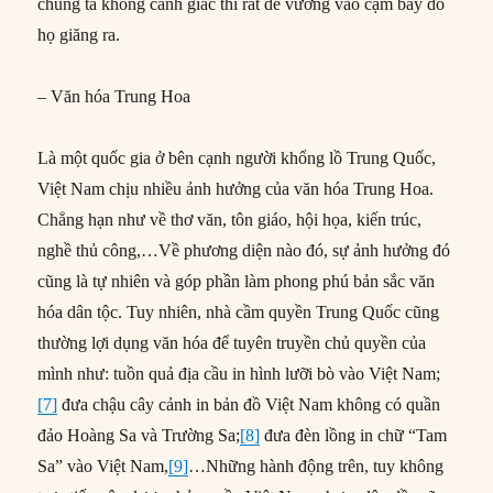
chúng ta không cảnh giác thì rất dễ vướng vào cạm bẫy do
họ giăng ra.
– Văn hóa Trung Hoa
Là một quốc gia ở bên cạnh người khổng lồ Trung Quốc,
Việt Nam chịu nhiều ảnh hưởng của văn hóa Trung Hoa.
Chẳng hạn như về thơ văn, tôn giáo, hội họa, kiến trúc,
nghề thủ công,…Về phương diện nào đó, sự ảnh hưởng đó
cũng là tự nhiên và góp phần làm phong phú bản sắc văn
hóa dân tộc. Tuy nhiên, nhà cầm quyền Trung Quốc cũng
thường lợi dụng văn hóa để tuyên truyền chủ quyền của
mình như: tuồn quả địa cầu in hình lưỡi bò vào Việt Nam;
[7]
đưa chậu cây cảnh in bản đồ Việt Nam không có quần
đảo Hoàng Sa và Trường Sa;
[8]
đưa đèn lồng in chữ “Tam
Sa” vào Việt Nam,
[9]
…Những hành động trên, tuy không