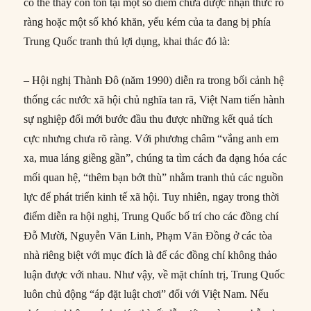
có thể thấy còn tồn tại một số điểm chưa được nhận thức rõ
ràng hoặc một số khó khăn, yếu kém của ta đang bị phía
Trung Quốc tranh thủ lợi dụng, khai thác đó là:
– Hội nghị Thành Đô (năm 1990) diễn ra trong bối cảnh hệ
thống các nước xã hội chủ nghĩa tan rã, Việt Nam tiến hành
sự nghiệp đổi mới bước đầu thu được những kết quả tích
cực nhưng chưa rõ ràng. Với phương châm “vắng anh em
xa, mua láng giềng gần”, chúng ta tìm cách đa dạng hóa các
mối quan hệ, “thêm bạn bớt thù” nhằm tranh thủ các nguồn
lực để phát triển kinh tế xã hội. Tuy nhiên, ngay trong thời
điểm diễn ra hội nghị, Trung Quốc bố trí cho các đồng chí
Đỗ Mười, Nguyễn Văn Linh, Phạm Văn Đồng ở các tòa
nhà riêng biệt với mục đích là để các đồng chí không thảo
luận được với nhau. Như vậy, về mặt chính trị, Trung Quốc
luôn chủ động “áp đặt luật chơi” đối với Việt Nam. Nếu