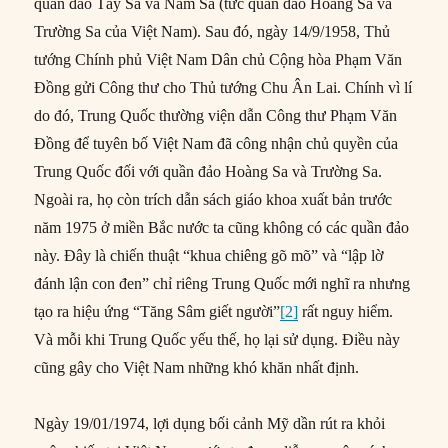
quần đảo Tây Sa và Nam Sa (tức quần đảo Hoàng Sa và
Trường Sa của Việt Nam). Sau đó, ngày 14/9/1958, Thủ
tướng Chính phủ Việt Nam Dân chủ Cộng hòa Phạm Văn
Đồng gửi Công thư cho Thủ tướng Chu Ân Lai. Chính vì lí
do đó, Trung Quốc thường viện dẫn Công thư Phạm Văn
Đồng để tuyên bố Việt Nam đã công nhận chủ quyền của
Trung Quốc đối với quần đảo Hoàng Sa và Trường Sa.
Ngoài ra, họ còn trích dẫn sách giáo khoa xuất bản trước
năm 1975 ở miền Bắc nước ta cũng không có các quần đảo
này. Đây là chiến thuật “khua chiêng gõ mõ” và “lập lờ
đánh lận con đen” chỉ riêng Trung Quốc mới nghĩ ra nhưng
tạo ra hiệu ứng “Tăng Sâm giết người”
[2]
rất nguy hiểm.
Và mỗi khi Trung Quốc yếu thế, họ lại sử dụng. Điều này
cũng gây cho Việt Nam những khó khăn nhất định.
Ngày 19/01/1974, lợi dụng bối cảnh Mỹ dần rút ra khỏi