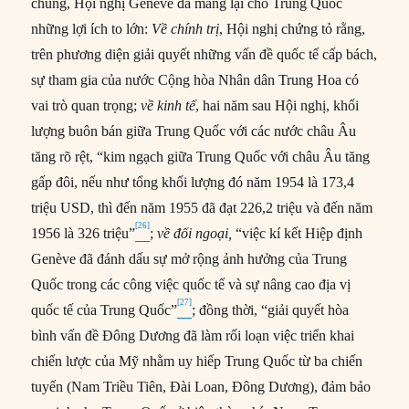
chung, Hội nghị Genève đã mang lại cho Trung Quốc
những lợi ích to lớn:
Về chính trị
, Hội nghị chứng tỏ rằng,
trên phương diện giải quyết những vấn đề quốc tế cấp bách,
sự tham gia của nước Cộng hòa Nhân dân Trung Hoa có
vai trò quan trọng;
về kinh tế
, hai năm sau Hội nghị, khối
lượng buôn bán giữa Trung Quốc với các nước châu Âu
tăng rõ rệt, “kim ngạch giữa Trung Quốc với châu Âu tăng
gấp đôi, nếu như tổng khối lượng đó năm 1954 là 173,4
triệu USD, thì đến năm 1955 đã đạt 226,2 triệu và đến năm
[26]
1956 là 326 triệu”
;
về đối ngoại,
“việc kí kết Hiệp định
Genève đã đánh dấu sự mở rộng ảnh hưởng của Trung
Quốc trong các công việc quốc tế và sự nâng cao địa vị
[27]
quốc tế của Trung Quốc”
; đồng thời, “giải quyết hòa
bình vấn đề Đông Dương đã làm rối loạn việc triển khai
chiến lược của Mỹ nhằm uy hiếp Trung Quốc từ ba chiến
tuyến (Nam Triều Tiên, Đài Loan, Đông Dương), đảm bảo