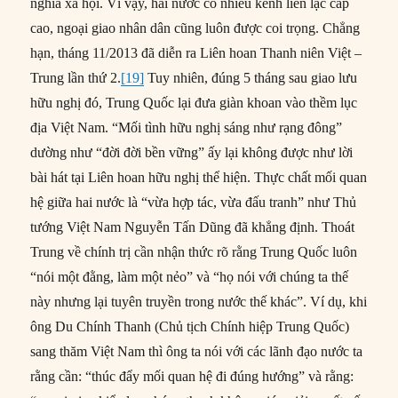
nghĩa xã hội. Vì vậy, hai nước có nhiều kênh liên lạc cấp
cao, ngoại giao nhân dân cũng luôn được coi trọng. Chẳng
hạn, tháng 11/2013 đã diễn ra Liên hoan Thanh niên Việt –
Trung lần thứ 2.
[19]
Tuy nhiên, đúng 5 tháng sau giao lưu
hữu nghị đó, Trung Quốc lại đưa giàn khoan vào thềm lục
địa Việt Nam. “Mối tình hữu nghị sáng như rạng đông”
dường như “đời đời bền vững” ấy lại không được như lời
bài hát tại Liên hoan hữu nghị thể hiện. Thực chất mối quan
hệ giữa hai nước là “vừa hợp tác, vừa đấu tranh” như Thủ
tướng Việt Nam Nguyễn Tấn Dũng đã khẳng định. Thoát
Trung về chính trị cần nhận thức rõ rằng Trung Quốc luôn
“nói một đằng, làm một nẻo” và “họ nói với chúng ta thế
này nhưng lại tuyên truyền trong nước thế khác”. Ví dụ, khi
ông Du Chính Thanh (Chủ tịch Chính hiệp Trung Quốc)
sang thăm Việt Nam thì ông ta nói với các lãnh đạo nước ta
rằng cần: “thúc đẩy mối quan hệ đi đúng hướng” và rằng: