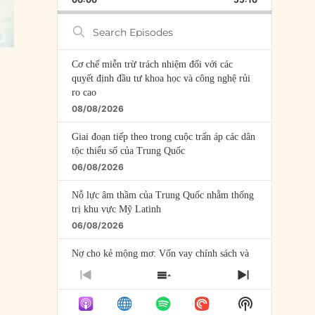
RATE
EPISODE
Search
Episodes
Cơ chế miễn trừ trách nhiệm đối với các
quyết định đầu tư khoa học và công nghệ rủi
ro cao
08/08/2026
Giai đoạn tiếp theo trong cuộc trấn áp các dân
tộc thiểu số của Trung Quốc
06/08/2026
Nỗ lực âm thầm của Trung Quốc nhằm thống
trị khu vực Mỹ Latinh
06/08/2026
Nợ cho kẻ mộng mơ: Vốn vay chính sách và
giới hạn của việc cho startup vay vốn
PREVIOUS
SHOW
NEXT
05/08/2026
EPISODE
EPISODES
EPISODE
Show
LIST
Mỹ Latinh đang trở thành “phòng thí nghiệm”