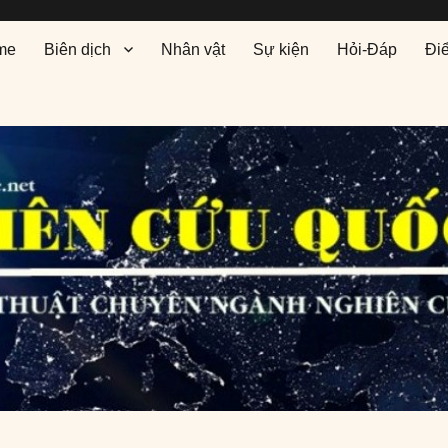
me
Biên dịch
Nhân vật
Sự kiện
Hỏi-Đáp
Đi