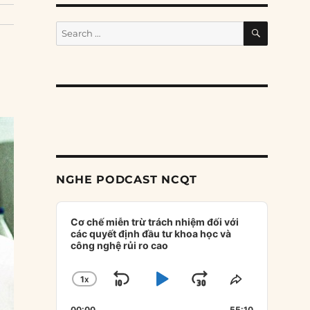
SEARCH
Search
for:
NGHE PODCAST NCQT
Audio
Player
Cơ chế miễn trừ trách nhiệm đối với
các quyết định đầu tư khoa học và
công nghệ rủi ro cao
1
X
SKIP
PLAY
JUMP
CHANGE
SHARE
PLAYBACK
THIS
BACKWARD
PAUSE
FORWARD
00:00
55:10