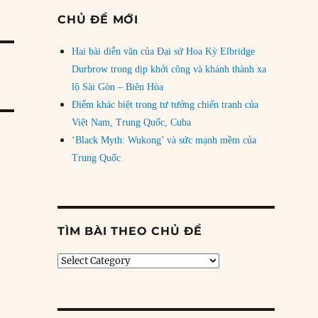
CHỦ ĐỀ MỚI
Hai bài diễn văn của Đại sứ Hoa Kỳ Elbridge
Durbrow trong dịp khởi công và khánh thành xa
lộ Sài Gòn – Biên Hòa
Điểm khác biệt trong tư tưởng chiến tranh của
Việt Nam, Trung Quốc, Cuba
‘Black Myth: Wukong’ và sức mạnh mềm của
Trung Quốc
TÌM BÀI THEO CHỦ ĐỀ
Tìm
bài
theo
chủ