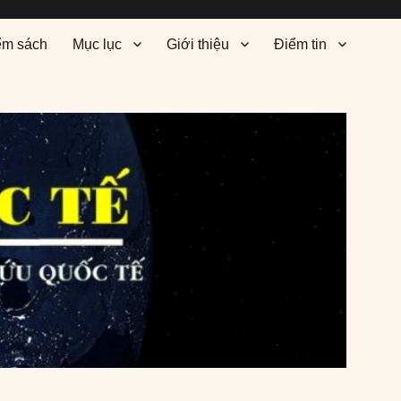
ểm sách
Mục lục
Giới thiệu
Điểm tin