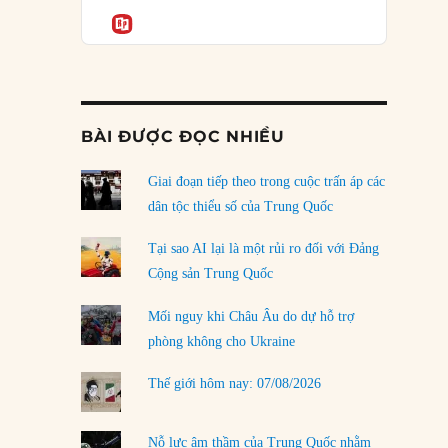
Podcast
của phe cánh hữu mới
Informatio
04/08/2026
Tại sao Trung Quốc phủ nhận cuộc gặp với
Ngoại trưởng Nhật Bản?
04/08/2026
BÀI ĐƯỢC ĐỌC NHIỀU
Điểm mù chiến lược của Trump tại Thái Bình
Dương
Giai đoạn tiếp theo trong cuộc trấn áp các
03/08/2026
dân tộc thiểu số của Trung Quốc
Đặt cược vào thất bại: Các quỹ đầu tư mạo
Tại sao AI lại là một rủi ro đối với Đảng
hiểm quốc gia và khía cạnh chính trị của vốn
Cộng sản Trung Quốc
rủi ro
02/08/2026
Mối nguy khi Châu Âu do dự hỗ trợ
phòng không cho Ukraine
Làm thế nào để kết thúc Chiến tranh Iran?
01/08/2026
Thế giới hôm nay: 07/08/2026
Chiến lược kế tiếp của Bắc Kinh ở Biển Đông
31/07/2026
Nỗ lực âm thầm của Trung Quốc nhằm