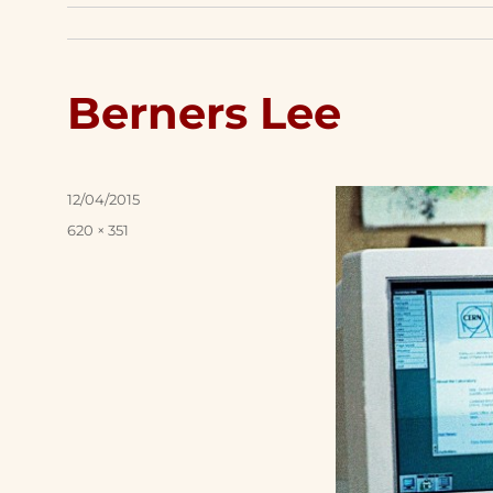
Berners Lee
Posted
12/04/2015
on
Full
620 × 351
size