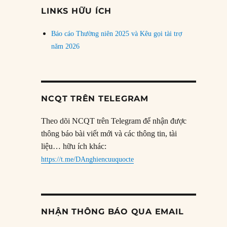
đề
LINKS HỮU ÍCH
Báo cáo Thường niên 2025 và Kêu gọi tài trợ
năm 2026
NCQT TRÊN TELEGRAM
Theo dõi NCQT trên Telegram để nhận được
thông báo bài viết mới và các thông tin, tài
liệu… hữu ích khác:
https://t.me/DAnghiencuuquocte
NHẬN THÔNG BÁO QUA EMAIL