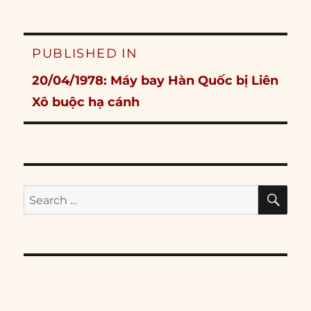
Post
PUBLISHED IN
navigation
20/04/1978: Máy bay Hàn Quốc bị Liên
Xô buộc hạ cánh
SE
Search
for: