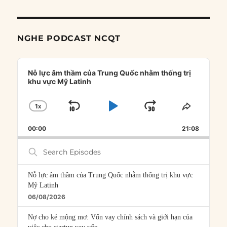
NGHE PODCAST NCQT
Audio
Player
Nỗ lực âm thầm của Trung Quốc nhằm thống trị
khu vực Mỹ Latinh
1
X
SKIP
PLAY
JUMP
CHANGE
SHARE
PLAYBACK
THIS
BACKWARD
PAUSE
FORWARD
00:00
RATE
21:08
EPISOD
Search
Episodes
Nỗ lực âm thầm của Trung Quốc nhằm thống trị khu vực
Mỹ Latinh
06/08/2026
Nợ cho kẻ mộng mơ: Vốn vay chính sách và giới hạn của