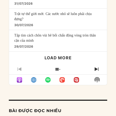
31/07/2026
Trật tự thế giới mới: Các nước nhỏ sẽ luôn phải chịu
đựng?
30/07/2026
Tập tìm cách chôn vùi bê bối chấn động vòng tròn thân
cận của mình
29/07/2026
LOAD MORE
PREVIOUS
SHOW
NEXT
EPISODE
EPISODES
EPISO
Show
LIST
Podcast
Informat
BÀI ĐƯỢC ĐỌC NHIỀU