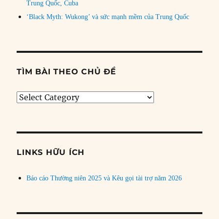
Trung Quốc, Cuba
‘Black Myth: Wukong’ và sức mạnh mềm của Trung Quốc
TÌM BÀI THEO CHỦ ĐỀ
Tìm
bài
theo
chủ
đề
LINKS HỮU ÍCH
Báo cáo Thường niên 2025 và Kêu gọi tài trợ năm 2026