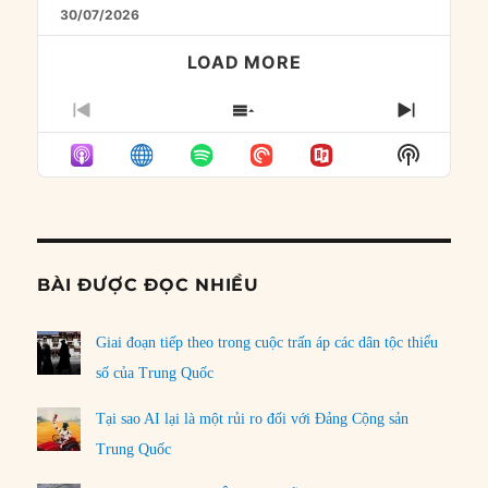
30/07/2026
LOAD MORE
PREVIOUS
SHOW
NEXT
EPISODE
EPISODES
EPISO
Show
LIST
Podcast
Informat
BÀI ĐƯỢC ĐỌC NHIỀU
Giai đoạn tiếp theo trong cuộc trấn áp các dân tộc thiểu
số của Trung Quốc
Tại sao AI lại là một rủi ro đối với Đảng Cộng sản
Trung Quốc