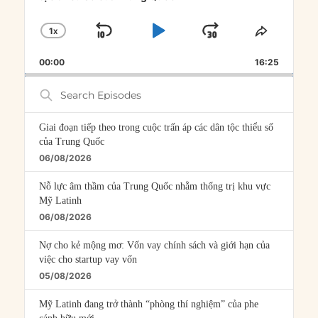
1
X
SKIP
PLAY
JUMP
CHANGE
SHARE
PLAYBACK
THIS
BACKWARD
PAUSE
FORWARD
00:00
RATE
16:25
EPISOD
Search
Episodes
Giai đoạn tiếp theo trong cuộc trấn áp các dân tộc thiểu số
của Trung Quốc
06/08/2026
Nỗ lực âm thầm của Trung Quốc nhằm thống trị khu vực
Mỹ Latinh
06/08/2026
Nợ cho kẻ mộng mơ: Vốn vay chính sách và giới hạn của
việc cho startup vay vốn
05/08/2026
Mỹ Latinh đang trở thành “phòng thí nghiệm” của phe