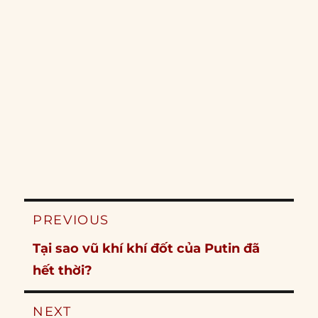
Post
PREVIOUS
navigation
Previous
Tại sao vũ khí khí đốt của Putin đã
post:
hết thời?
NEXT