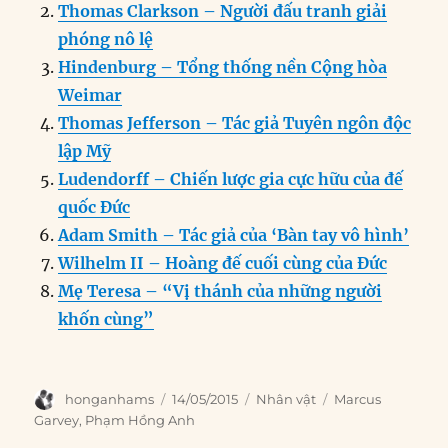
b
d
n
A
r
Thomas Clarkson – Người đấu tranh giải
o
I
g
p
a
phóng nô lệ
o
n
er
p
m
Hindenburg – Tổng thống nền Cộng hòa
k
Weimar
Thomas Jefferson – Tác giả Tuyên ngôn độc
lập Mỹ
Ludendorff – Chiến lược gia cực hữu của đế
quốc Đức
Adam Smith – Tác giả của ‘Bàn tay vô hình’
Wilhelm II – Hoàng đế cuối cùng của Đức
Mẹ Teresa – “Vị thánh của những người
khốn cùng”
Author
Posted
Categories
Tags
honganhams
14/05/2015
Nhân vật
Marcus
on
Garvey
,
Phạm Hồng Anh