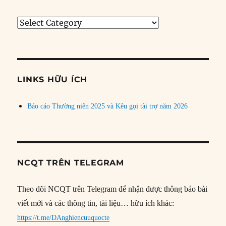
Tìm
bài
theo
chủ
đề
LINKS HỮU ÍCH
Báo cáo Thường niên 2025 và Kêu gọi tài trợ năm 2026
NCQT TRÊN TELEGRAM
Theo dõi NCQT trên Telegram để nhận được thông báo bài
viết mới và các thông tin, tài liệu… hữu ích khác:
https://t.me/DAnghiencuuquocte