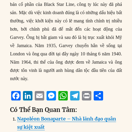
bán cổ phần của Black Star Line, công ty lúc này đã phá
sản. Mặc dù việc kinh doanh đúng là có những dấu hiệu bất
thường, việc khởi kiện này có lẽ mang tính chính trị nhiều
hơn, bởi chính phủ đã để mắt đến các hoạt động của
Garvey. Ông bị bắt giam và sau đó là bị trục xuất khỏi Mỹ
về Jamaica. Năm 1935, Garvey chuyển hẳn về sống tại
London và ông qua đời tại đây ngày 10 tháng 6 năm 1940.
Năm 1964, thi thể của ông được đem về Jamaica và ông
được tôn vinh là người anh hùng dân tộc đầu tiên của đất
nước này.
F
Li
E
M
W
T
P
S
a
n
m
e
h
el
ri
h
Có Thể Bạn Quan Tâm:
c
k
ai
ss
at
e
n
a
Napoléon Bonaparte – Nhà lãnh đạo quân
e
e
l
e
s
g
t
re
sự kiệt xuất