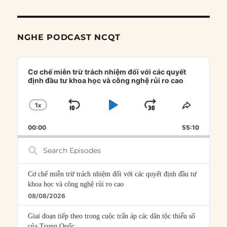
NGHE PODCAST NCQT
Audio
Player
Cơ chế miễn trừ trách nhiệm đối với các quyết
định đầu tư khoa học và công nghệ rủi ro cao
1
X
SKIP
PLAY
JUMP
CHANGE
SHARE
PLAYBACK
THIS
BACKWARD
PAUSE
FORWARD
00:00
RATE
55:10
EPISOD
Search
Episodes
Cơ chế miễn trừ trách nhiệm đối với các quyết định đầu tư
khoa học và công nghệ rủi ro cao
08/08/2026
Giai đoạn tiếp theo trong cuộc trấn áp các dân tộc thiểu số
của Trung Quốc