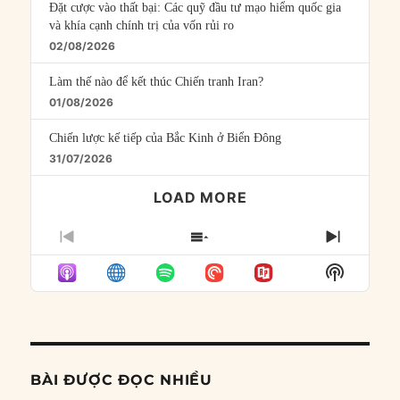
Đặt cược vào thất bại: Các quỹ đầu tư mạo hiểm quốc gia
và khía cạnh chính trị của vốn rủi ro
02/08/2026
Làm thế nào để kết thúc Chiến tranh Iran?
01/08/2026
Chiến lược kế tiếp của Bắc Kinh ở Biển Đông
31/07/2026
LOAD MORE
PREVIOUS
SHOW
NEXT
EPISODE
EPISODES
EPISO
Show
LIST
Podcast
Informat
BÀI ĐƯỢC ĐỌC NHIỀU