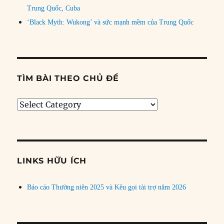
Trung Quốc, Cuba
‘Black Myth: Wukong’ và sức mạnh mềm của Trung Quốc
TÌM BÀI THEO CHỦ ĐỀ
Tìm
bài
theo
chủ
đề
LINKS HỮU ÍCH
Báo cáo Thường niên 2025 và Kêu gọi tài trợ năm 2026