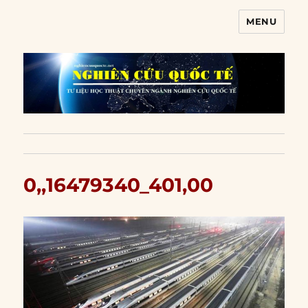
MENU
Nghiên cứu quốc tế
0,,16479340_401,00