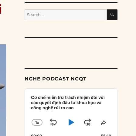
i
SEARCH
Search
for:
NGHE PODCAST NCQT
Audio
Player
Cơ chế miễn trừ trách nhiệm đối với
các quyết định đầu tư khoa học và
công nghệ rủi ro cao
1
X
SKIP
PLAY
JUMP
CHANGE
SHARE
PLAYBACK
THIS
BACKWARD
PAUSE
FORWARD
00:00
55:10