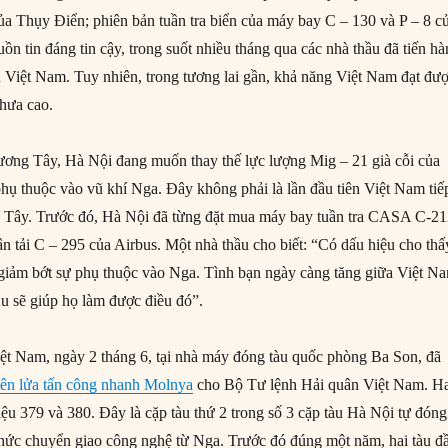
a Thụy Điển; phiên bản tuần tra biển của máy bay C – 130 và P – 8 c
n tin đáng tin cậy, trong suốt nhiều tháng qua các nhà thầu đã tiến h
n Việt Nam. Tuy nhiên, trong tương lai gần, khả năng Việt Nam đạt đư
hưa cao.
ơng Tây, Hà Nội đang muốn thay thế lực lượng Mig – 21 già cỗi của
hụ thuộc vào vũ khí Nga. Đây không phải là lần đầu tiên Việt Nam tiế
g Tây. Trước đó, Hà Nội đã từng đặt mua máy bay tuần tra CASA C-2
n tải C – 295 của Airbus. Một nhà thầu cho biết: “Có dấu hiệu cho thấ
iảm bớt sự phụ thuộc vào Nga. Tình bạn ngày càng tăng giữa Việt N
 sẽ giúp họ làm được điều đó”.
ệt Nam, ngày 2 tháng 6, tại nhà máy đóng tàu quốc phòng Ba Son, đã
 tên lửa tấn công nhanh Molnya
cho Bộ Tư lệnh Hải quân Việt Nam. H
iệu 379 và 380. Đây là cặp tàu thứ 2 trong số 3 cặp tàu Hà Nội tự đóng
thức chuyển giao công nghệ từ Nga. Trước đó đúng một năm, hai tàu đ