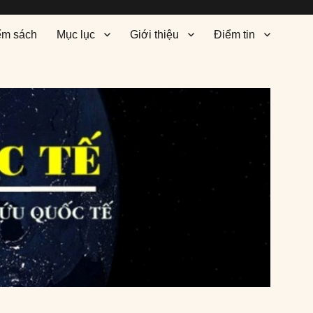
ểm sách
Mục lục
Giới thiệu
Điểm tin