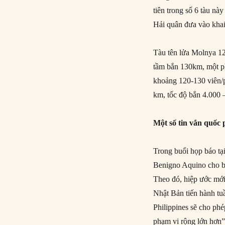
tiên trong số 6 tàu n
Hải quân đưa vào khai
Tàu tên lửa Molnya 12
tầm bắn 130km, một p
khoảng 120-130 viên/p
km, tốc độ bắn 4.000 
Một số tin vắn quốc
Trong buổi họp báo t
Benigno Aquino cho b
Theo đó, hiệp ước mới
Nhật Bản tiến hành tuầ
Philippines sẽ cho ph
phạm vi rộng lớn hơn”