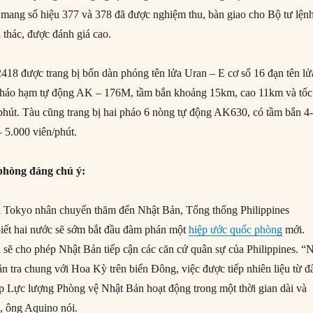
ày mang số hiệu 377 và 378 đã được nghiệm thu, bàn giao cho Bộ tư lện
 thác, được đánh giá cao.
418 được trang bị bốn dàn phóng tên lửa Uran – E cơ số 16 đạn tên lử
háo hạm tự động AK – 176M, tầm bắn khoảng 15km, cao 11km và tốc
hút. Tàu cũng trang bị hai pháo 6 nòng tự động AK630, có tầm bắn 4
– 5.000 viên/phút.
 phòng đáng chú ý:
ại Tokyo nhân chuyến thăm đến Nhật Bản, Tổng thống Philippines
iết hai nước sẽ sớm bắt đầu đàm phán một
hiệp ước quốc phòng
mới.
 sẽ cho phép Nhật Bản tiếp cận các căn cứ quân sự của Philippines. “
n tra chung với Hoa Kỳ trên biển Đông, việc được tiếp nhiên liệu từ đ
ép Lực lượng Phòng vệ Nhật Bản hoạt động trong một thời gian dài và
, ông Aquino nói.