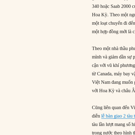
340 hoặc Saab 2000 củ
Hoa Kỳ. Theo một nguồ
một loạt chuyến đi đế
một hợp đồng mới là c
Theo một nhà thầu phư
mình và giảm dần sự p
cận với vũ khí phươn
từ Canada, máy bay vậ
Việt Nam đang muốn g
với Hoa Kỳ và châu Âu
Cũng liên quan đến Vi
diễn
lễ bàn giao 2 tàu
tàu lần lượt mang số h
trong nước theo hình 