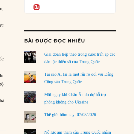
Podcast
của phe cánh hữu mới
Informatio
n,
04/08/2026
Tại sao Trung Quốc phủ nhận cuộc gặp với
ực
Ngoại trưởng Nhật Bản?
04/08/2026
BÀI ĐƯỢC ĐỌC NHIỀU
Điểm mù chiến lược của Trump tại Thái Bình
Dương
Giai đoạn tiếp theo trong cuộc trấn áp các
ốc
03/08/2026
dân tộc thiểu số của Trung Quốc
i
Đặt cược vào thất bại: Các quỹ đầu tư mạo
Tại sao AI lại là một rủi ro đối với Đảng
do
hiểm quốc gia và khía cạnh chính trị của vốn
Cộng sản Trung Quốc
bộ
rủi ro
02/08/2026
Mối nguy khi Châu Âu do dự hỗ trợ
khả
phòng không cho Ukraine
Làm thế nào để kết thúc Chiến tranh Iran?
01/08/2026
Thế giới hôm nay: 07/08/2026
Chiến lược kế tiếp của Bắc Kinh ở Biển Đông
31/07/2026
Nỗ lực âm thầm của Trung Quốc nhằm