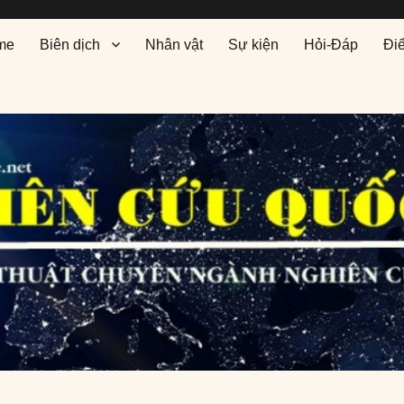
me
Biên dịch
Nhân vật
Sự kiện
Hỏi-Đáp
Đi