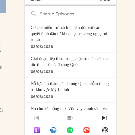
RATE
EPISODE
Search
Episodes
Cơ chế miễn trừ trách nhiệm đối với các
quyết định đầu tư khoa học và công nghệ rủi
ro cao
g
08/08/2026
y
Giai đoạn tiếp theo trong cuộc trấn áp các dân
tộc thiểu số của Trung Quốc
ài
06/08/2026
Nỗ lực âm thầm của Trung Quốc nhằm thống
trị khu vực Mỹ Latinh
06/08/2026
Nợ cho kẻ mộng mơ: Vốn vay chính sách và
ải
giới hạn của việc cho startup vay vốn
PREVIOUS
SHOW
NEXT
05/08/2026
EPISODE
EPISODES
EPISODE
Show
LIST
Mỹ Latinh đang trở thành “phòng thí nghiệm”