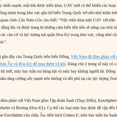
y nhấn mạnh, một khi được triển khai, UAV mới có thể khiến các hoạt
ồng minh trong khu vực gần bờ biển Trung Quốc trở nên khó khăn hơ
 quan chức Lầu Năm Góc cho biết: “Việc triển khai một UAV với trần
t động lâu và được trang bị những cảm biến tiên tiến sẽ nâng cao khả n
các căn cứ và lực lượng hải quân Hoa Kỳ trong khu vực, cũng như củ
tác”.
i gần đây của Trung Quốc trên biển Đông,
Việt Nam đã đàm phán với 
châu Âu và Hoa Kỳ để mua thêm vũ khí
. Đáng chú ý trong số này có c
 hệ mới, máy bay tuần tra hàng hải và máy bay không người lái. Động
nhằm tăng cường sức mạnh trên không và đối phó lại các lực lượng Tru
a đàm phán với Việt Nam gồm Tập đoàn Saab (Thụy Điển), Eurofighter
artin và Boeing (Hoa Kỳ). Cụ thể các loại máy bay được đề cập đến 
n Eurofighter của châu Âu; tiêm kích Gripen E; máy bay tuần tra Saa