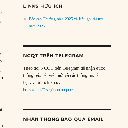
đề
ủa
LINKS HỮU ÍCH
ành
Báo cáo Thường niên 2025 và Kêu gọi tài trợ
ợc
năm 2026
p
NCQT TRÊN TELEGRAM
12
Theo dõi NCQT trên Telegram để nhận được
y
thông báo bài viết mới và các thông tin, tài
am
liệu… hữu ích khác:
https://t.me/DAnghiencuuquocte
ai
NHẬN THÔNG BÁO QUA EMAIL
ầu