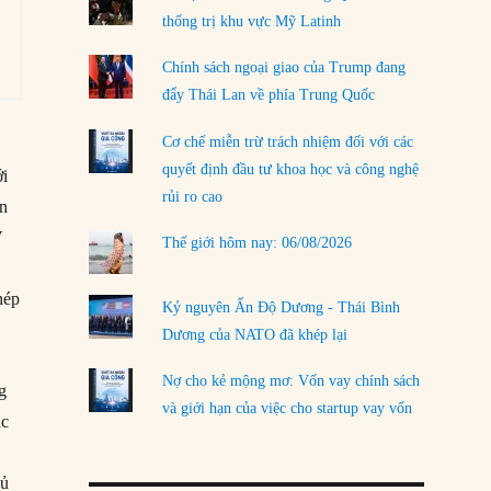
thống trị khu vực Mỹ Latinh
LOAD MORE
Chính sách ngoại giao của Trump đang
đẩy Thái Lan về phía Trung Quốc
Cơ chế miễn trừ trách nhiệm đối với các
quyết định đầu tư khoa học và công nghệ
ới
rủi ro cao
ản
V
Thế giới hôm nay: 06/08/2026
hép
Kỷ nguyên Ấn Độ Dương - Thái Bình
Dương của NATO đã khép lại
Nợ cho kẻ mộng mơ: Vốn vay chính sách
g
và giới hạn của việc cho startup vay vốn
ác
o
hủ