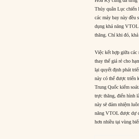
Hoa Kỳ cũng đã từng t
Thủy quân Lục chiến H
các máy bay này đều 
dụng khả năng VTOL. V
thăng. Chỉ khi đó, kh
Việc kết hợp giữa cá
thay thế giá rẻ cho hạ
lại quyết định phát t
này có thể được triển 
Trung Quốc kiểm soát
trực thăng, điển hình
này sẽ đảm nhiệm luôn 
năng VTOL được dự đo
hơn nhiều tại vùng bi