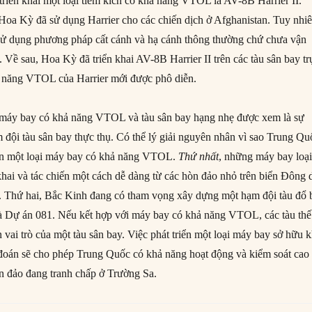
riển khai một loại tiêm kích có khả năng VTOL là AV-8B Harrier II.
oa Kỳ đã sử dụng Harrier cho các chiến dịch ở Afghanistan. Tuy nhiê
sử dụng phương pháp cất cánh và hạ cánh thông thường chứ chưa vận
ề sau, Hoa Kỳ đã triển khai AV-8B Harrier II trên các tàu sân bay tr
ả năng VTOL của Harrier mới được phô diễn.
c máy bay có khả năng VTOL và tàu sân bay hạng nhẹ được xem là sự
m đội tàu sân bay thực thụ. Có thể lý giải nguyên nhân vì sao Trung Qu
riển một loại máy bay có khả năng VTOL.
Thứ nhất
, những máy bay loạ
khai và tác chiến một cách dễ dàng từ các hòn đảo nhỏ trên biển Đông 
. Thứ hai, Bắc Kinh đang có tham vọng xây dựng một hạm đội tàu đổ 
 là Dự án 081. Nếu kết hợp với máy bay có khả năng VTOL, các tàu thế
vai trò của một tàu sân bay. Việc phát triển một loại máy bay sở hữu 
án sẽ cho phép Trung Quốc có khả năng hoạt động và kiểm soát cao
ển đảo đang tranh chấp ở Trường Sa.