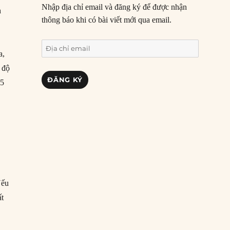
Nhập địa chỉ email và đăng ký để được nhận
h
thông báo khi có bài viết mới qua email.
Địa
a,
chỉ
 độ
email
ĐĂNG KÝ
-5
Nếu
ất