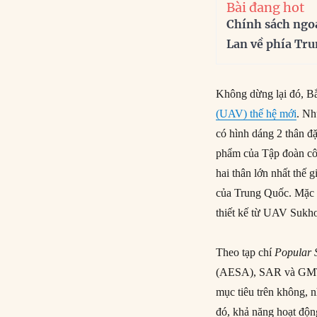
Bài đang hot
Chính sách ngo
Lan về phía Tr
Không dừng lại đó, B
(UAV) thế hệ mới
. Nh
có hình dáng 2 thân đ
phẩm của Tập đoàn c
hai thân lớn nhất thế 
của Trung Quốc. Mặc 
thiết kế từ UAV Sukh
Theo tạp chí
Popular 
(AESA), SAR và GMTI 
mục tiêu trên không, 
đó, khả năng hoạt độn