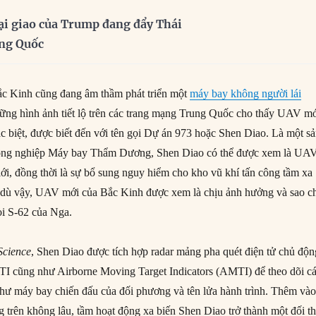
ại giao của Trump đang đẩy Thái
ung Quốc
ắc Kinh cũng đang âm thầm phát triển một
máy bay không người lái
ững hình ảnh tiết lộ trên các trang mạng Trung Quốc cho thấy UAV m
ặc biệt, được biết đến với tên gọi Dự án 973 hoặc Shen Diao. Là một s
ông nghiệp Máy bay Thẩm Dương, Shen Diao có thể được xem là UA
giới, đồng thời là sự bổ sung nguy hiểm cho kho vũ khí tấn công tầm xa
dù vậy, UAV mới của Bắc Kinh được xem là chịu ảnh hưởng và sao c
oi S-62 của Nga.
Science
, Shen Diao được tích hợp radar mảng pha quét điện tử chủ độn
cũng như Airborne Moving Target Indicators (AMTI) để theo dõi c
như máy bay chiến đấu của đối phương và tên lửa hành trình. Thêm và
g trên không lâu, tầm hoạt động xa biến Shen Diao trở thành một đối t