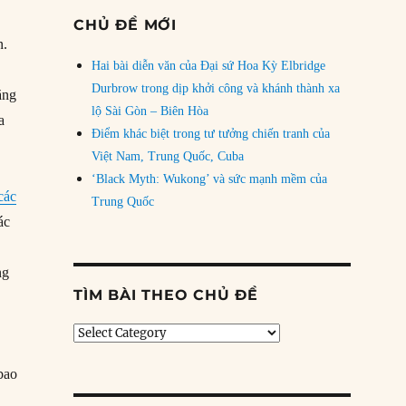
CHỦ ĐỀ MỚI
n.
Hai bài diễn văn của Đại sứ Hoa Kỳ Elbridge
Durbrow trong dịp khởi công và khánh thành xa
ăng
lộ Sài Gòn – Biên Hòa
a
Điểm khác biệt trong tư tưởng chiến tranh của
Việt Nam, Trung Quốc, Cuba
‘Black Myth: Wukong’ và sức mạnh mềm của
các
Trung Quốc
ác
ng
TÌM BÀI THEO CHỦ ĐỀ
Tìm
bài
theo
bao
chủ
b