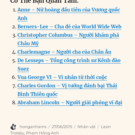
Có Thể Bạn Quan Tâm:
c
k
ai
ss
at
e
n
a
Anne – Nữ hoàng đầu tiên của Vương quốc
e
e
l
e
s
g
t
re
Anh
b
d
n
A
r
Berners-Lee – Cha đẻ của World Wide Web
o
I
g
p
a
Christopher Columbus – Người khám phá
o
n
er
p
m
Châu Mỹ
k
Charlemagne – Người cha của Châu Âu
De Lesseps – Tổng công trình sư Kênh đào
Suez
Vua George VI – Vĩ nhân từ thời cuộc
Charles Gordon – Vị tướng đánh bại Thái
Bình Thiên quốc
Abraham Lincoln – Người giải phóng vĩ đại
Author
Posted
Categories
Tags
honganhams
27/06/2015
Nhân vật
Leon
on
Trotsky
,
Phạm Hồng Anh