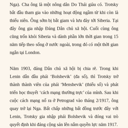
Nga). Cha ông là một nông dân Do Thái giàu có. Trotsky
bắt đầu tham gia vào những hoạt động ngầm từ khi còn là
thiếu niên. Ông sớm bị bắt giam và lưu đày tới Siberia. Tại
đây ông gia nhập Đảng Dân chủ xã hội. Cuối cùng ông
cũng trốn khỏi Siberia và dành phần lớn thời gian trong 15
năm tiếp theo sống ở nước ngoài, trong đó có một thời gian
ngắn tại London.
Năm 1903, đảng Dân chủ xã hội bị chia rẽ. Trong khi
Lenin dẫn đầu phái ‘Bolshevik’ (đa số), thì Trotsky trở
thành thành viên của phái ‘Menshevik’ (thiểu số) và phát
triển học thuyết ‘cách mạng thường trực’ của mình. Sau khi
cuộc cách mạng nổ ra ở Petrograd vào tháng 2/1917, ông
quay trở lại Nga. Bất chấp những bất đồng trước đây với
Lenin, Trotsky gia nhập phái Bolshevik và đóng vai trò
quyết định khi đảng cộng sản lên nắm quyền lực năm 1917.