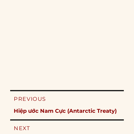
Post
PREVIOUS
navigation
Previous
Hiệp ước Nam Cực (Antarctic Treaty)
post:
NEXT