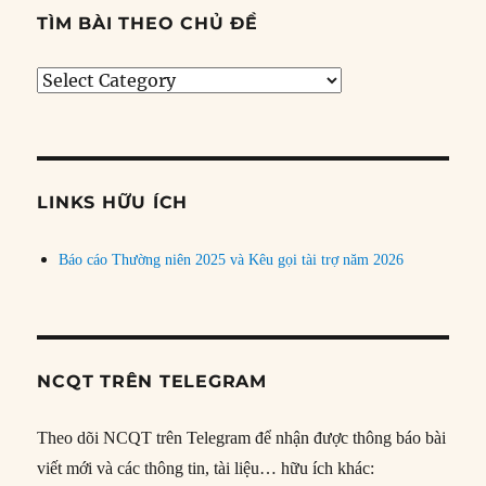
TÌM BÀI THEO CHỦ ĐỀ
Tìm
bài
theo
chủ
đề
LINKS HỮU ÍCH
Báo cáo Thường niên 2025 và Kêu gọi tài trợ năm 2026
NCQT TRÊN TELEGRAM
Theo dõi NCQT trên Telegram để nhận được thông báo bài
viết mới và các thông tin, tài liệu… hữu ích khác: