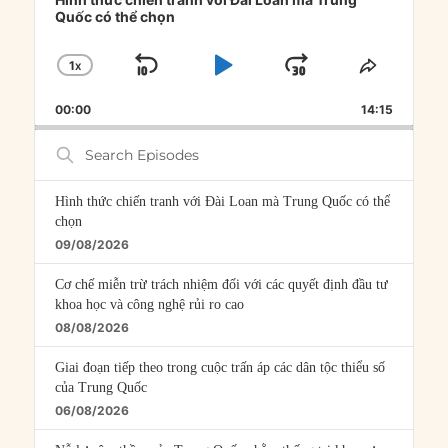
Quốc có thể chọn
1
X
SKIP
PLAY
JUMP
CHANGE
SHARE
PLAYBACK
THIS
BACKWARD
PAUSE
FORWARD
00:00
RATE
14:15
EPISOD
Search
Episodes
Hình thức chiến tranh với Đài Loan mà Trung Quốc có thể
chọn
09/08/2026
Cơ chế miễn trừ trách nhiệm đối với các quyết định đầu tư
khoa học và công nghệ rủi ro cao
08/08/2026
Giai đoạn tiếp theo trong cuộc trấn áp các dân tộc thiểu số
của Trung Quốc
06/08/2026