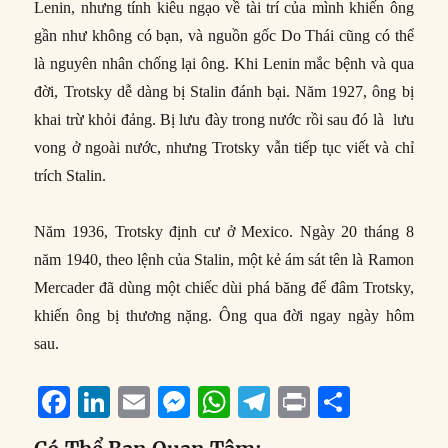
Lenin, nhưng tính kiêu ngạo về tài trí của mình khiến ông
gần như không có bạn, và nguồn gốc Do Thái cũng có thể
là nguyên nhân chống lại ông. Khi Lenin mắc bệnh và qua
đời, Trotsky dễ dàng bị Stalin đánh bại. Năm 1927, ông bị
khai trừ khỏi đảng. Bị lưu đày trong nước rồi sau đó là lưu
vong ở ngoài nước, nhưng Trotsky vẫn tiếp tục viết và chỉ
trích Stalin.
Năm 1936, Trotsky định cư ở Mexico. Ngày 20 tháng 8
năm 1940, theo lệnh của Stalin, một kẻ ám sát tên là Ramon
Mercader đã dùng một chiếc dùi phá băng để đâm Trotsky,
khiến ông bị thương nặng. Ông qua đời ngay ngày hôm
sau.
F
Li
E
M
W
T
P
S
a
n
m
e
h
el
ri
h