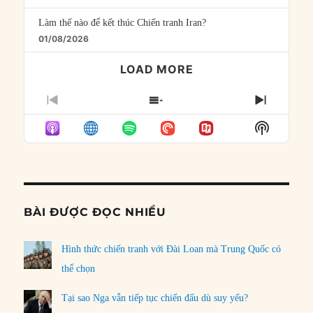
Làm thế nào để kết thúc Chiến tranh Iran?
01/08/2026
LOAD MORE
PREVIOUS
SHOW
NEXT
EPISODE
EPISODES
EPISO
Show
LIST
Podcast
Informat
BÀI ĐƯỢC ĐỌC NHIỀU
Hình thức chiến tranh với Đài Loan mà Trung Quốc có
thể chọn
Tại sao Nga vẫn tiếp tục chiến đấu dù suy yếu?