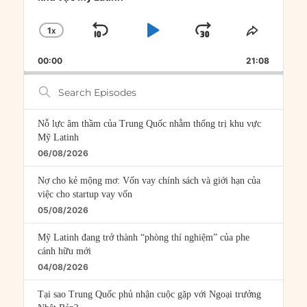
1
X
SKIP
PLAY
JUMP
CHANGE
SHARE
PLAYBACK
THIS
BACKWARD
PAUSE
FORWARD
00:00
RATE
21:08
EPISOD
Search
Episodes
Nỗ lực âm thầm của Trung Quốc nhằm thống trị khu vực
Mỹ Latinh
06/08/2026
Nợ cho kẻ mộng mơ: Vốn vay chính sách và giới hạn của
việc cho startup vay vốn
05/08/2026
Mỹ Latinh đang trở thành “phòng thí nghiệm” của phe
cánh hữu mới
04/08/2026
Tại sao Trung Quốc phủ nhận cuộc gặp với Ngoại trưởng