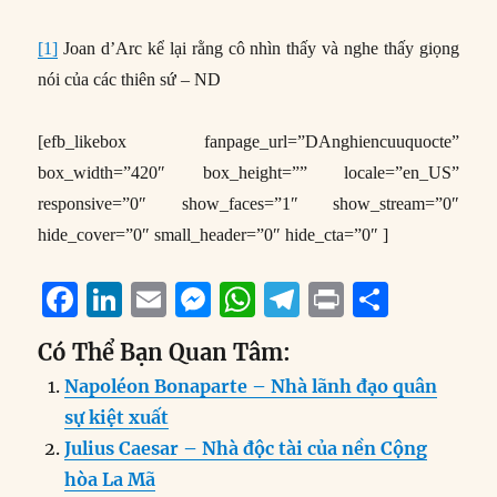
[1]
Joan d’Arc kể lại rằng cô nhìn thấy và nghe thấy giọng
nói của các thiên sứ – ND
[efb_likebox fanpage_url=”DAnghiencuuquocte”
box_width=”420″ box_height=”” locale=”en_US”
responsive=”0″ show_faces=”1″ show_stream=”0″
hide_cover=”0″ small_header=”0″ hide_cta=”0″ ]
F
Li
E
M
W
T
P
S
a
n
m
e
h
el
ri
h
Có Thể Bạn Quan Tâm:
c
k
ai
ss
at
e
n
a
Napoléon Bonaparte – Nhà lãnh đạo quân
e
e
l
e
s
g
t
re
sự kiệt xuất
b
d
n
A
r
Julius Caesar – Nhà độc tài của nền Cộng
o
I
g
p
a
hòa La Mã