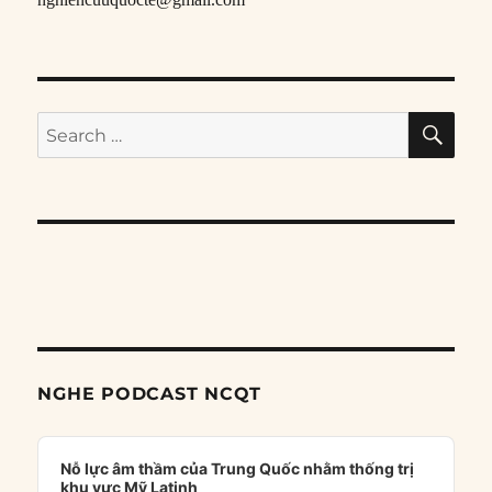
SE
Search
for:
NGHE PODCAST NCQT
Audio
Player
Nỗ lực âm thầm của Trung Quốc nhằm thống trị
khu vực Mỹ Latinh