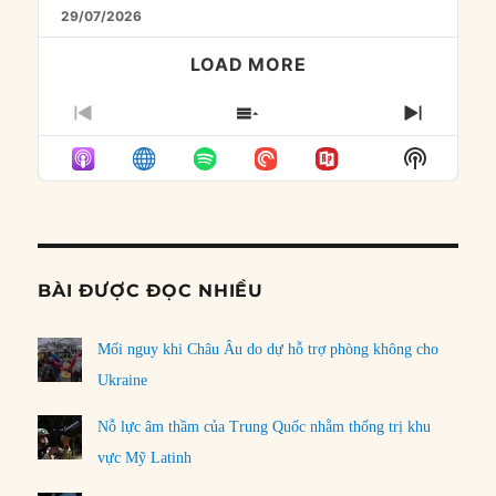
29/07/2026
LOAD MORE
PREVIOUS
SHOW
NEXT
EPISODE
EPISODES
EPISO
Show
LIST
Podcast
Informat
BÀI ĐƯỢC ĐỌC NHIỀU
Mối nguy khi Châu Âu do dự hỗ trợ phòng không cho
Ukraine
Nỗ lực âm thầm của Trung Quốc nhằm thống trị khu
vực Mỹ Latinh