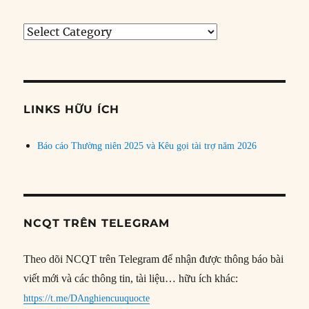
Tìm
bài
theo
chủ
đề
LINKS HỮU ÍCH
Báo cáo Thường niên 2025 và Kêu gọi tài trợ năm 2026
NCQT TRÊN TELEGRAM
Theo dõi NCQT trên Telegram để nhận được thông báo bài
viết mới và các thông tin, tài liệu… hữu ích khác:
https://t.me/DAnghiencuuquocte