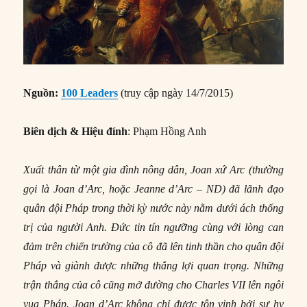
Nguồn:
100 Leaders
(truy cập ngày 14/7/2015)
Biên dịch & Hiệu đính
: Phạm Hồng Anh
Xuất thân từ một gia đình nông dân, Joan xứ Arc (thường
gọi là Joan d’Arc, hoặc Jeanne d’Arc – ND) đã lãnh đạo
quân đội Pháp trong thời kỳ nước này nằm dưới ách thống
trị của người Anh. Đức tin tín ngưỡng cùng với lòng can
đảm trên chiến trường của cô đã lên tinh thần cho quân đội
Pháp và giành được những thắng lợi quan trọng. Những
trận thắng của cô cũng mở đường cho Charles VII lên ngôi
vua Pháp. Joan d’Arc không chỉ được tôn vinh bởi sự hy