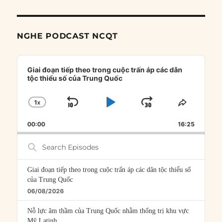
NGHE PODCAST NCQT
Audio
Player
Giai đoạn tiếp theo trong cuộc trấn áp các dân
tộc thiểu số của Trung Quốc
1
X
SKIP
PLAY
JUMP
CHANGE
SHARE
PLAYBACK
THIS
BACKWARD
PAUSE
FORWARD
00:00
RATE
16:25
EPISOD
Search
Episodes
Giai đoạn tiếp theo trong cuộc trấn áp các dân tộc thiểu số
của Trung Quốc
06/08/2026
Nỗ lực âm thầm của Trung Quốc nhằm thống trị khu vực
Mỹ Latinh