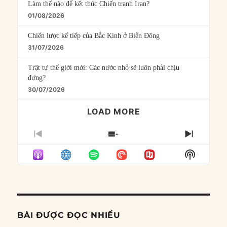
Làm thế nào để kết thúc Chiến tranh Iran?
01/08/2026
Chiến lược kế tiếp của Bắc Kinh ở Biển Đông
31/07/2026
Trật tự thế giới mới: Các nước nhỏ sẽ luôn phải chịu
đựng?
30/07/2026
LOAD MORE
PREVIOUS
SHOW
NEXT
EPISODE
EPISODES
EPISO
Show
LIST
Podcast
Informat
BÀI ĐƯỢC ĐỌC NHIỀU