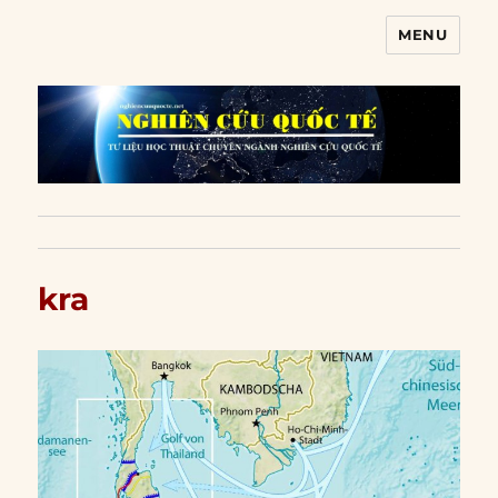
MENU
Nghiên cứu quốc tế
kra