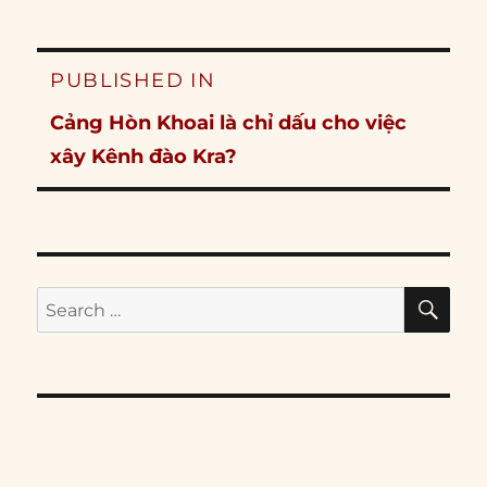
Post
PUBLISHED IN
navigation
Cảng Hòn Khoai là chỉ dấu cho việc
xây Kênh đào Kra?
SE
Search
for: