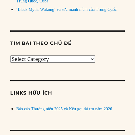
Trung Quốc, Cuba
‘Black Myth: Wukong’ và sức mạnh mềm của Trung Quốc
TÌM BÀI THEO CHỦ ĐỀ
Tìm
bài
theo
chủ
đề
LINKS HỮU ÍCH
Báo cáo Thường niên 2025 và Kêu gọi tài trợ năm 2026