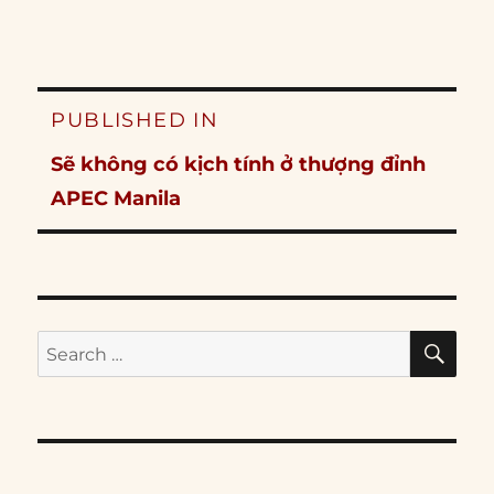
Post
PUBLISHED IN
navigation
Sẽ không có kịch tính ở thượng đỉnh
APEC Manila
SE
Search
for: