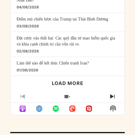
Nhật Bản?
04/08/2026
Điểm mù chiến lược của Trump tại Thái Bình Dương
03/08/2026
Đặt cược vào thất bại: Các quỹ đầu tư mạo hiểm quốc gia
và khía cạnh chính trị của vốn rủi ro
02/08/2026
Làm thế nào để kết thúc Chiến tranh Iran?
01/08/2026
LOAD MORE
PREVIOUS
SHOW
NEXT
EPISODE
EPISODES
EPISO
Show
LIST
Podcast
Informat