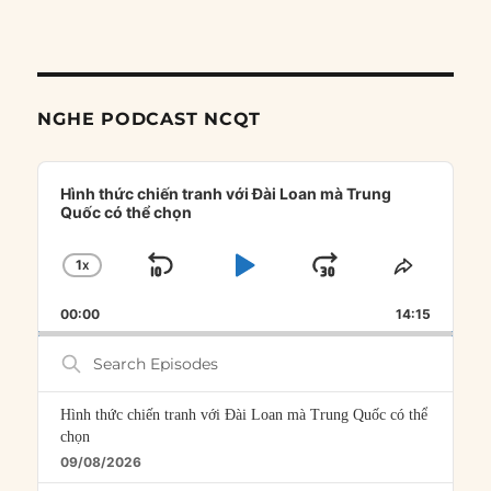
NGHE PODCAST NCQT
Audio
Player
Hình thức chiến tranh với Đài Loan mà Trung
Quốc có thể chọn
1
X
SKIP
PLAY
JUMP
CHANGE
SHARE
PLAYBACK
THIS
BACKWARD
PAUSE
FORWARD
00:00
RATE
14:15
EPISOD
Search
Episodes
Hình thức chiến tranh với Đài Loan mà Trung Quốc có thể
chọn
09/08/2026