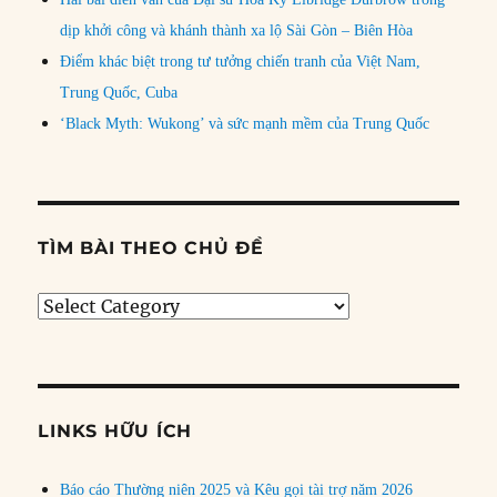
dịp khởi công và khánh thành xa lộ Sài Gòn – Biên Hòa
Điểm khác biệt trong tư tưởng chiến tranh của Việt Nam,
Trung Quốc, Cuba
‘Black Myth: Wukong’ và sức mạnh mềm của Trung Quốc
TÌM BÀI THEO CHỦ ĐỀ
Tìm
bài
theo
chủ
đề
LINKS HỮU ÍCH
Báo cáo Thường niên 2025 và Kêu gọi tài trợ năm 2026