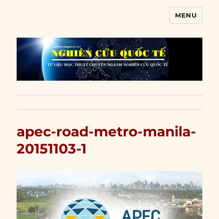
MENU
Nghiên cứu quốc tế
apec-road-metro-manila-
20151103-1