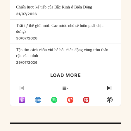
Chiến lược kế tiếp của Bắc Kinh ở Biển Đông
31/07/2026
Trật tự thế giới mới: Các nước nhỏ sẽ luôn phải chịu
đựng?
30/07/2026
Tập tìm cách chôn vùi bê bối chấn động vòng tròn thân
cận của mình
29/07/2026
LOAD MORE
PREVIOUS
SHOW
NEXT
EPISODE
EPISODES
EPISO
Show
LIST
Podcast
Informat