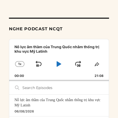
NGHE PODCAST NCQT
Audio
Player
Nỗ lực âm thầm của Trung Quốc nhằm thống trị
khu vực Mỹ Latinh
1
X
SKIP
PLAY
JUMP
CHANGE
SHARE
PLAYBACK
THIS
BACKWARD
PAUSE
FORWARD
00:00
RATE
21:08
EPISOD
Search
Episodes
Nỗ lực âm thầm của Trung Quốc nhằm thống trị khu vực
Mỹ Latinh
06/08/2026