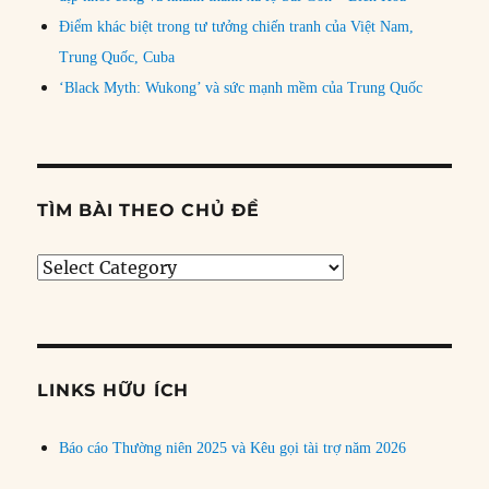
Điểm khác biệt trong tư tưởng chiến tranh của Việt Nam,
Trung Quốc, Cuba
‘Black Myth: Wukong’ và sức mạnh mềm của Trung Quốc
TÌM BÀI THEO CHỦ ĐỀ
Tìm
bài
theo
chủ
đề
LINKS HỮU ÍCH
Báo cáo Thường niên 2025 và Kêu gọi tài trợ năm 2026