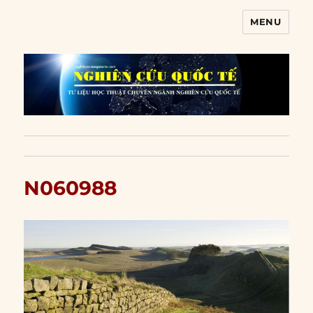
MENU
Nghiên cứu quốc tế
N060988