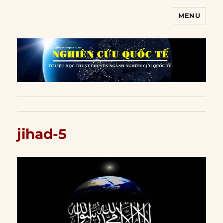
MENU
Nghiên cứu quốc tế
jihad-5