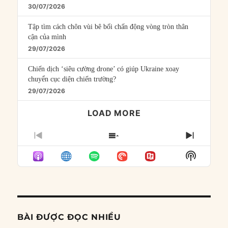
30/07/2026
Tập tìm cách chôn vùi bê bối chấn động vòng tròn thân
cận của mình
29/07/2026
Chiến dịch ‘siêu cường drone’ có giúp Ukraine xoay
chuyển cục diện chiến trường?
29/07/2026
LOAD MORE
PREVIOUS
SHOW
NEXT
EPISODE
EPISODES
EPISO
Show
LIST
Podcast
Informat
BÀI ĐƯỢC ĐỌC NHIỀU