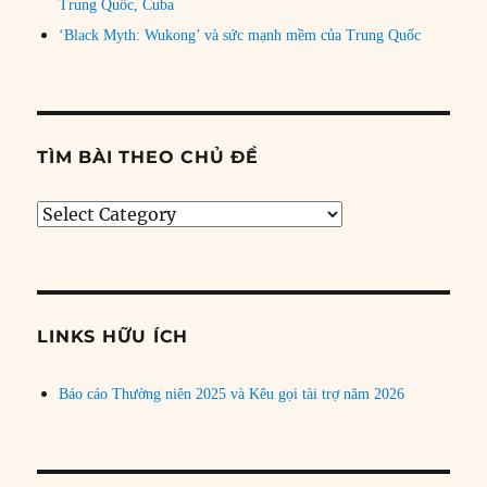
Trung Quốc, Cuba
‘Black Myth: Wukong’ và sức mạnh mềm của Trung Quốc
TÌM BÀI THEO CHỦ ĐỀ
Tìm
bài
theo
chủ
đề
LINKS HỮU ÍCH
Báo cáo Thường niên 2025 và Kêu gọi tài trợ năm 2026