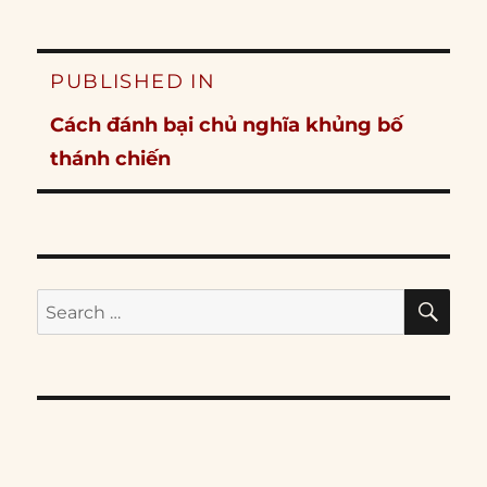
Post
PUBLISHED IN
navigation
Cách đánh bại chủ nghĩa khủng bố
thánh chiến
SE
Search
for: