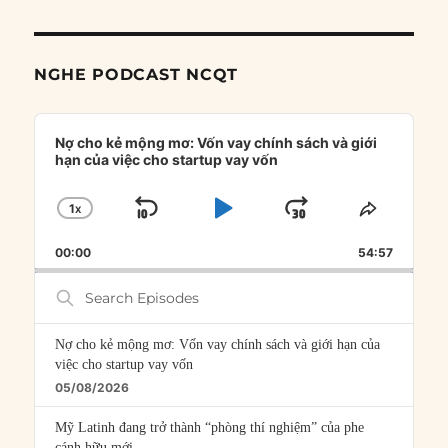
NGHE PODCAST NCQT
Audio
Player
Nợ cho kẻ mộng mơ: Vốn vay chính sách và giới
hạn của việc cho startup vay vốn
1
X
SKIP
PLAY
JUMP
CHANGE
SHARE
PLAYBACK
THIS
BACKWARD
PAUSE
FORWARD
00:00
RATE
54:57
EPISOD
Search
Episodes
Nợ cho kẻ mộng mơ: Vốn vay chính sách và giới hạn của
việc cho startup vay vốn
05/08/2026
Mỹ Latinh đang trở thành “phòng thí nghiệm” của phe
cánh hữu mới