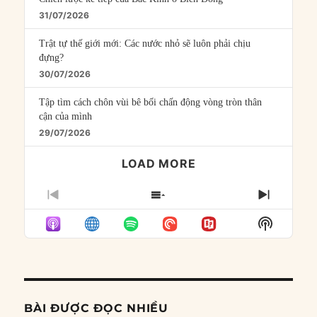
31/07/2026
Trật tự thế giới mới: Các nước nhỏ sẽ luôn phải chịu
đựng?
30/07/2026
Tập tìm cách chôn vùi bê bối chấn động vòng tròn thân
cận của mình
29/07/2026
LOAD MORE
PREVIOUS
SHOW
NEXT
EPISODE
EPISODES
EPISO
Show
LIST
Podcast
Informat
BÀI ĐƯỢC ĐỌC NHIỀU