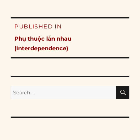
Post
PUBLISHED IN
navigation
Phụ thuộc lẫn nhau
(Interdependence)
SE
Search
for: