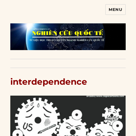
MENU
Nghiên cứu quốc tế
interdependence