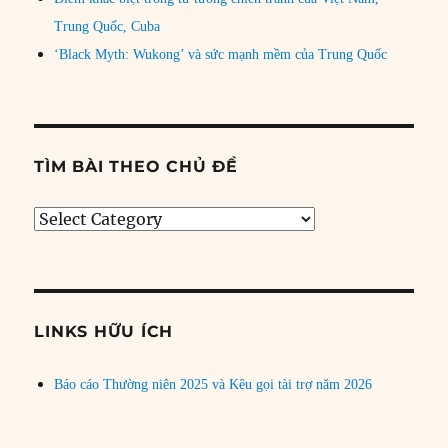
Trung Quốc, Cuba
‘Black Myth: Wukong’ và sức mạnh mềm của Trung Quốc
TÌM BÀI THEO CHỦ ĐỀ
Tìm
bài
theo
chủ
đề
LINKS HỮU ÍCH
Báo cáo Thường niên 2025 và Kêu gọi tài trợ năm 2026