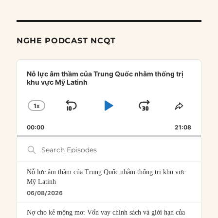
NGHE PODCAST NCQT
Audio
Player
Nỗ lực âm thầm của Trung Quốc nhằm thống trị
khu vực Mỹ Latinh
1
X
SKIP
PLAY
JUMP
CHANGE
SHARE
PLAYBACK
THIS
BACKWARD
PAUSE
FORWARD
00:00
RATE
21:08
EPISOD
Search
Episodes
Nỗ lực âm thầm của Trung Quốc nhằm thống trị khu vực
Mỹ Latinh
06/08/2026
Nợ cho kẻ mộng mơ: Vốn vay chính sách và giới hạn của