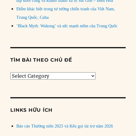
dịp khởi công và khánh thành xa lộ Sài Gòn – Biên Hòa
Điểm khác biệt trong tư tưởng chiến tranh của Việt Nam,
Trung Quốc, Cuba
‘Black Myth: Wukong’ và sức mạnh mềm của Trung Quốc
TÌM BÀI THEO CHỦ ĐỀ
Tìm
bài
theo
chủ
đề
LINKS HỮU ÍCH
Báo cáo Thường niên 2025 và Kêu gọi tài trợ năm 2026