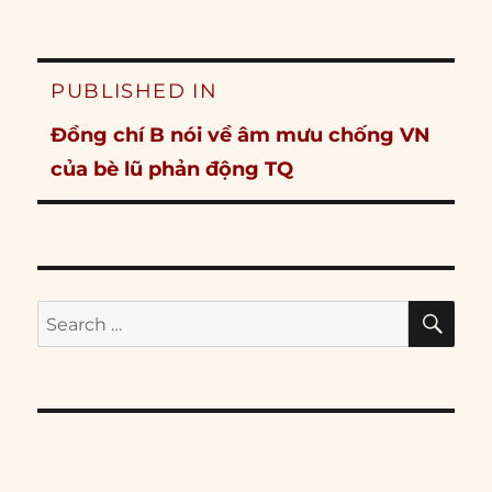
Post
PUBLISHED IN
navigation
Đồng chí B nói về âm mưu chống VN
của bè lũ phản động TQ
SE
Search
for: