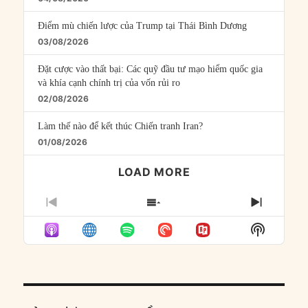
Điểm mù chiến lược của Trump tại Thái Bình Dương
03/08/2026
Đặt cược vào thất bại: Các quỹ đầu tư mạo hiểm quốc gia
và khía cạnh chính trị của vốn rủi ro
02/08/2026
Làm thế nào để kết thúc Chiến tranh Iran?
01/08/2026
LOAD MORE
PREVIOUS
SHOW
NEXT
EPISODE
EPISODES
EPISO
Show
LIST
Podcast
Informat