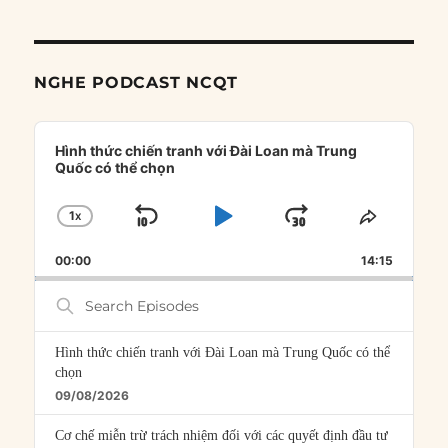
NGHE PODCAST NCQT
Audio
Player
Hình thức chiến tranh với Đài Loan mà Trung
Quốc có thể chọn
1
X
SKIP
PLAY
JUMP
CHANGE
SHARE
PLAYBACK
THIS
BACKWARD
PAUSE
FORWARD
00:00
RATE
14:15
EPISOD
Search
Episodes
Hình thức chiến tranh với Đài Loan mà Trung Quốc có thể
chọn
09/08/2026
Cơ chế miễn trừ trách nhiệm đối với các quyết định đầu tư