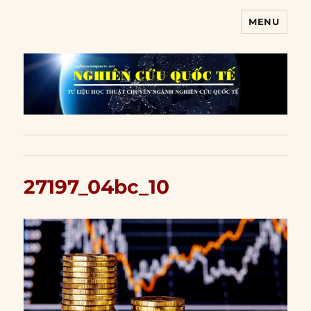
MENU
Nghiên cứu quốc tế
27197_04bc_10