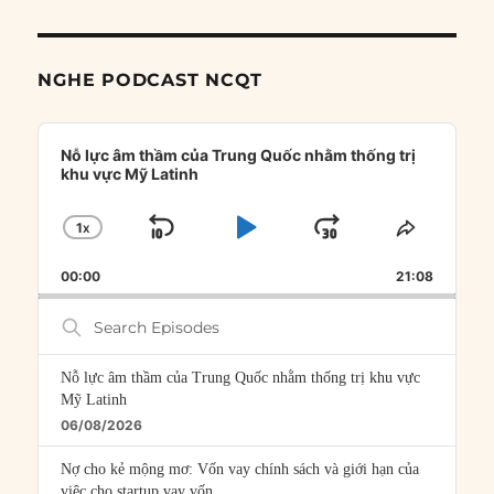
NGHE PODCAST NCQT
Audio
Player
Nỗ lực âm thầm của Trung Quốc nhằm thống trị
khu vực Mỹ Latinh
1
X
SKIP
PLAY
JUMP
CHANGE
SHARE
PLAYBACK
THIS
BACKWARD
PAUSE
FORWARD
00:00
RATE
21:08
EPISOD
Search
Episodes
Nỗ lực âm thầm của Trung Quốc nhằm thống trị khu vực
Mỹ Latinh
06/08/2026
Nợ cho kẻ mộng mơ: Vốn vay chính sách và giới hạn của
việc cho startup vay vốn