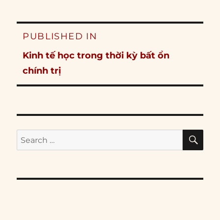
Post
PUBLISHED IN
navigation
Kinh tế học trong thời kỳ bất ổn
chính trị
SE
Search
for: