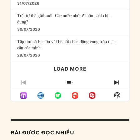
31/07/2026
Trật tự thế giới mới: Các nước nhỏ sẽ luôn phải chịu
đựng?
30/07/2026
Tập tìm cách chôn vùi bê bối chấn động vòng tròn thân
cận của mình
29/07/2026
LOAD MORE
PREVIOUS
SHOW
NEXT
EPISODE
EPISODES
EPISO
Show
LIST
Podcast
Informat
BÀI ĐƯỢC ĐỌC NHIỀU