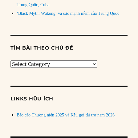
Trung Quốc, Cuba
‘Black Myth: Wukong’ và sức mạnh mềm của Trung Quốc
TÌM BÀI THEO CHỦ ĐỀ
Tìm
bài
theo
chủ
đề
LINKS HỮU ÍCH
Báo cáo Thường niên 2025 và Kêu gọi tài trợ năm 2026