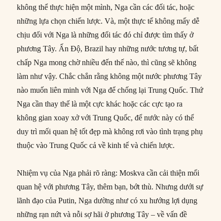
không thể thực hiện một mình, Nga cần các đối tác, hoặc
những lựa chọn chiến lược. Và, một thực tế không mấy dễ
chịu đối với Nga là những đối tác đó chỉ được tìm thấy ở
phương Tây. Ấn Độ, Brazil hay những nước tương tự, bất
chấp Nga mong chờ nhiều đến thế nào, thì cũng sẽ không
làm như vậy. Chắc chắn rằng không một nước phương Tây
nào muốn liên minh với Nga để chống lại Trung Quốc. Thứ
Nga cần thay thế là một cực khác hoặc các cực tạo ra
không gian xoay xở với Trung Quốc, để nước này có thể
duy trì mối quan hệ tốt đẹp mà không rơi vào tình trạng phụ
thuộc vào Trung Quốc cả về kinh tế và chiến lược.
Nhiệm vụ của Nga phải rõ ràng: Moskva cần cải thiện mối
quan hệ với phương Tây, thêm bạn, bớt thù. Nhưng dưới sự
lãnh đạo của Putin, Nga dường như có xu hướng lợi dụng
những rạn nứt và nỗi sợ hãi ở phương Tây – về vấn đề