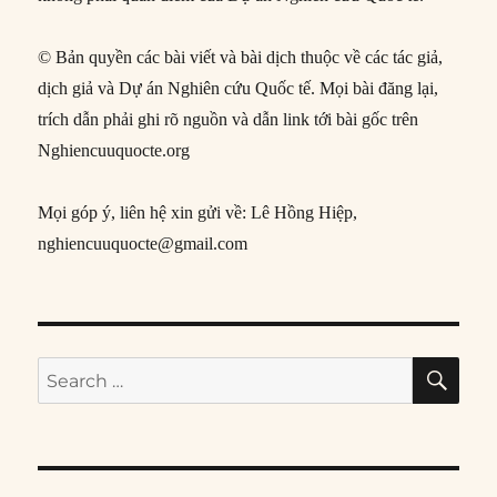
© Bản quyền các bài viết và bài dịch thuộc về các tác giả,
dịch giả và Dự án Nghiên cứu Quốc tế. Mọi bài đăng lại,
trích dẫn phải ghi rõ nguồn và dẫn link tới bài gốc trên
Nghiencuuquocte.org
Mọi góp ý, liên hệ xin gửi về: Lê Hồng Hiệp,
nghiencuuquocte@gmail.com
SE
Search
for: