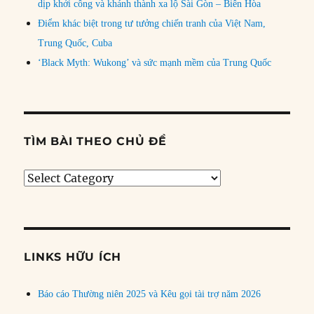
dịp khởi công và khánh thành xa lộ Sài Gòn – Biên Hòa
Điểm khác biệt trong tư tưởng chiến tranh của Việt Nam,
Trung Quốc, Cuba
‘Black Myth: Wukong’ và sức mạnh mềm của Trung Quốc
TÌM BÀI THEO CHỦ ĐỀ
Tìm
bài
theo
chủ
đề
LINKS HỮU ÍCH
Báo cáo Thường niên 2025 và Kêu gọi tài trợ năm 2026