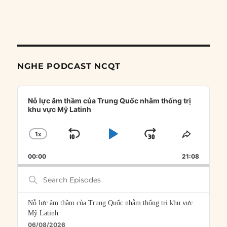
NGHE PODCAST NCQT
Audio
Player
Nỗ lực âm thầm của Trung Quốc nhằm thống trị
khu vực Mỹ Latinh
1
X
SKIP
PLAY
JUMP
CHANGE
SHARE
PLAYBACK
THIS
BACKWARD
PAUSE
FORWARD
00:00
RATE
21:08
EPISOD
Search
Episodes
Nỗ lực âm thầm của Trung Quốc nhằm thống trị khu vực
Mỹ Latinh
06/08/2026