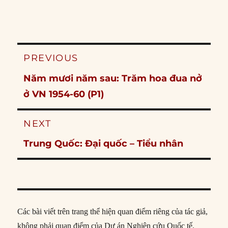
Post
PREVIOUS
navigation
Previous
Năm mươi năm sau: Trăm hoa đua nở
post:
ở VN 1954-60 (P1)
NEXT
Next
Trung Quốc: Đại quốc – Tiểu nhân
post:
Các bài viết trên trang thể hiện quan điểm riêng của tác giả,
không phải quan điểm của Dự án Nghiên cứu Quốc tế.