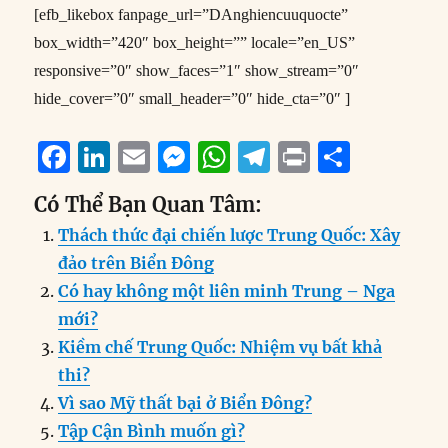
[efb_likebox fanpage_url=”DAnghiencuuquocte”
box_width=”420″ box_height=”” locale=”en_US”
responsive=”0″ show_faces=”1″ show_stream=”0″
hide_cover=”0″ small_header=”0″ hide_cta=”0″ ]
F
Li
E
M
W
T
P
S
a
n
m
e
h
el
ri
h
Có Thể Bạn Quan Tâm:
c
k
ai
ss
at
e
n
a
Thách thức đại chiến lược Trung Quốc: Xây
e
e
l
e
s
g
t
re
đảo trên Biển Đông
b
d
n
A
r
Có hay không một liên minh Trung – Nga
o
I
g
p
a
mới?
o
n
er
p
m
Kiềm chế Trung Quốc: Nhiệm vụ bất khả
k
thi?
Vì sao Mỹ thất bại ở Biển Đông?
Tập Cận Bình muốn gì?