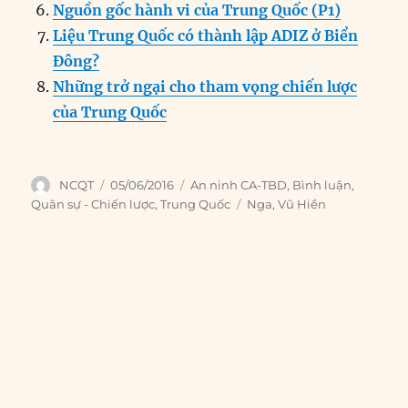
Nguồn gốc hành vi của Trung Quốc (P1)
Liệu Trung Quốc có thành lập ADIZ ở Biển
Đông?
Những trở ngại cho tham vọng chiến lược
của Trung Quốc
Author
Posted
Categories
NCQT
05/06/2016
An ninh CA-TBD
,
Bình luận
,
on
Tags
Quân sự - Chiến lược
,
Trung Quốc
Nga
,
Vũ Hiền