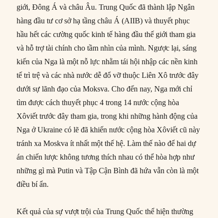
giới, Đông Á và châu Âu. Trung Quốc đã thành lập Ngân
hàng đầu tư cơ sở hạ tầng châu Á (AIIB) và thuyết phục
hầu hết các cường quốc kinh tế hàng đầu thế giới tham gia
và hỗ trợ tài chính cho tầm nhìn của mình. Ngược lại, sáng
kiến của Nga là một nỗ lực nhằm tái hội nhập các nền kinh
tế trì trệ và các nhà nước dễ đổ vỡ thuộc Liên Xô trước đây
dưới sự lãnh đạo của Moksva. Cho đến nay, Nga mới chỉ
tìm được cách thuyết phục 4 trong 14 nước cộng hòa
Xôviết trước đây tham gia, trong khi những hành động của
Nga ở Ukraine có lẽ đã khiến nước cộng hòa Xôviết cũ này
tránh xa Moskva ít nhất một thế hệ. Làm thế nào để hai dự
án chiến lược không tương thích nhau có thể hòa hợp như
những gì mà Putin và Tập Cận Bình đã hứa vẫn còn là một
điều bí ẩn.
Kết quả của sự vượt trội của Trung Quốc thể hiện thường