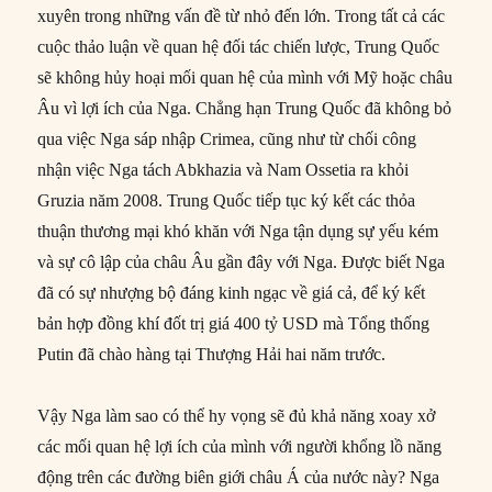
xuyên trong những vấn đề từ nhỏ đến lớn. Trong tất cả các
cuộc thảo luận về quan hệ đối tác chiến lược, Trung Quốc
sẽ không hủy hoại mối quan hệ của mình với Mỹ hoặc châu
Âu vì lợi ích của Nga. Chẳng hạn Trung Quốc đã không bỏ
qua việc Nga sáp nhập Crimea, cũng như từ chối công
nhận việc Nga tách Abkhazia và Nam Ossetia ra khỏi
Gruzia năm 2008. Trung Quốc tiếp tục ký kết các thỏa
thuận thương mại khó khăn với Nga tận dụng sự yếu kém
và sự cô lập của châu Âu gần đây với Nga. Được biết Nga
đã có sự nhượng bộ đáng kinh ngạc về giá cả, để ký kết
bản hợp đồng khí đốt trị giá 400 tỷ USD mà Tổng thống
Putin đã chào hàng tại Thượng Hải hai năm trước.
Vậy Nga làm sao có thể hy vọng sẽ đủ khả năng xoay xở
các mối quan hệ lợi ích của mình với người khổng lồ năng
động trên các đường biên giới châu Á của nước này? Nga