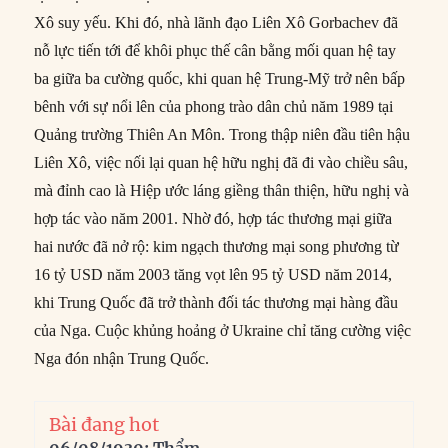
Xô suy yếu. Khi đó, nhà lãnh đạo Liên Xô Gorbachev đã
nỗ lực tiến tới để khôi phục thế cân bằng mối quan hệ tay
ba giữa ba cường quốc, khi quan hệ Trung-Mỹ trở nên bấp
bênh với sự nổi lên của phong trào dân chủ năm 1989 tại
Quảng trường Thiên An Môn. Trong thập niên đầu tiên hậu
Liên Xô, việc nối lại quan hệ hữu nghị đã đi vào chiều sâu,
mà đỉnh cao là Hiệp ước láng giềng thân thiện, hữu nghị và
hợp tác vào năm 2001. Nhờ đó, hợp tác thương mại giữa
hai nước đã nở rộ: kim ngạch thương mại song phương từ
16 tỷ USD năm 2003 tăng vọt lên 95 tỷ USD năm 2014,
khi Trung Quốc đã trở thành đối tác thương mại hàng đầu
của Nga. Cuộc khủng hoảng ở Ukraine chỉ tăng cường việc
Nga đón nhận Trung Quốc.
Bài đang hot
06/08/1930: Thẩm