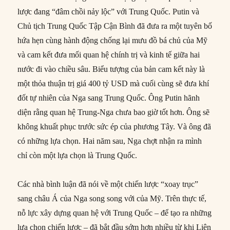
lược đang “đâm chồi nảy lộc” với Trung Quốc. Putin và
Chủ tịch Trung Quốc Tập Cận Bình đã đưa ra một tuyên bố
hứa hẹn cùng hành động chống lại mưu đồ bá chủ của Mỹ
và cam kết đưa mối quan hệ chính trị và kinh tế giữa hai
nước đi vào chiều sâu. Biểu tượng của bản cam kết này là
một thỏa thuận trị giá 400 tỷ USD mà cuối cùng sẽ đưa khí
đốt tự nhiên của Nga sang Trung Quốc. Ông Putin hãnh
diện rằng quan hệ Trung-Nga chưa bao giờ tốt hơn. Ông sẽ
không khuất phục trước sức ép của phương Tây. Và ông đã
có những lựa chọn. Hai năm sau, Nga chợt nhận ra mình
chỉ còn một lựa chọn là Trung Quốc.
Các nhà bình luận đã nói về một chiến lược “xoay trục”
sang châu Á của Nga song song với của Mỹ. Trên thực tế,
nỗ lực xây dựng quan hệ với Trung Quốc – để tạo ra những
lựa chọn chiến lược – đã bắt đầu sớm hơn nhiều từ khi Liên