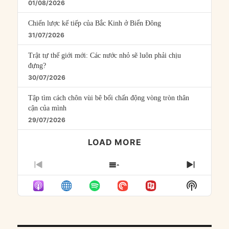
01/08/2026
Chiến lược kế tiếp của Bắc Kinh ở Biển Đông
31/07/2026
Trật tự thế giới mới: Các nước nhỏ sẽ luôn phải chịu
đựng?
30/07/2026
Tập tìm cách chôn vùi bê bối chấn động vòng tròn thân
cận của mình
29/07/2026
LOAD MORE
PREVIOUS
SHOW
NEXT
EPISODE
EPISODES
EPISO
Show
LIST
Podcast
Informat