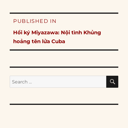
Post
PUBLISHED IN
navigation
Hồi ký Miyazawa: Nội tình Khủng
hoảng tên lửa Cuba
SE
Search
for: