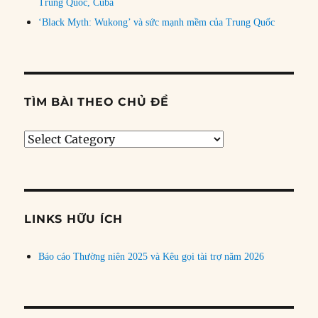
Trung Quốc, Cuba
‘Black Myth: Wukong’ và sức mạnh mềm của Trung Quốc
TÌM BÀI THEO CHỦ ĐỀ
Tìm
bài
theo
chủ
đề
LINKS HỮU ÍCH
Báo cáo Thường niên 2025 và Kêu gọi tài trợ năm 2026