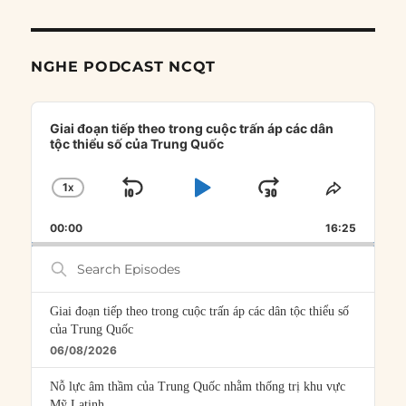
NGHE PODCAST NCQT
Audio
Player
Giai đoạn tiếp theo trong cuộc trấn áp các dân
tộc thiểu số của Trung Quốc
1
X
SKIP
PLAY
JUMP
CHANGE
SHARE
PLAYBACK
THIS
BACKWARD
PAUSE
FORWARD
00:00
RATE
16:25
EPISOD
Search
Episodes
Giai đoạn tiếp theo trong cuộc trấn áp các dân tộc thiểu số
của Trung Quốc
06/08/2026
Nỗ lực âm thầm của Trung Quốc nhằm thống trị khu vực
Mỹ Latinh