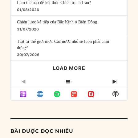
Làm thế nào để kết thúc Chiến tranh Iran?
01/08/2026
Chiến lược kế tiếp của Bắc Kinh ở Biển Đông
31/07/2026
Trật tự thế giới mới: Các nước nhỏ sẽ luôn phải chịu
đựng?
30/07/2026
LOAD MORE
PREVIOUS
SHOW
NEXT
EPISODE
EPISODES
EPISO
Show
LIST
Podcast
Informat
BÀI ĐƯỢC ĐỌC NHIỀU