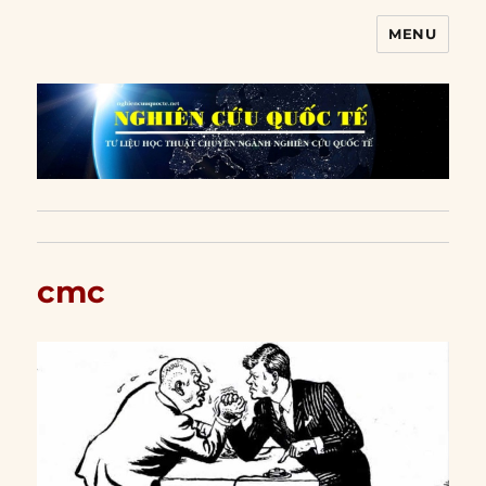
MENU
Nghiên cứu quốc tế
cmc