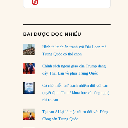
Informatio
05/08/2026
Mỹ Latinh đang trở thành “phòng thí nghiệm”
của phe cánh hữu mới
04/08/2026
BÀI ĐƯỢC ĐỌC NHIỀU
Tại sao Trung Quốc phủ nhận cuộc gặp với
Ngoại trưởng Nhật Bản?
Hình thức chiến tranh với Đài Loan mà
04/08/2026
Trung Quốc có thể chọn
Điểm mù chiến lược của Trump tại Thái Bình
Chính sách ngoại giao của Trump đang
Dương
đẩy Thái Lan về phía Trung Quốc
03/08/2026
Cơ chế miễn trừ trách nhiệm đối với các
Đặt cược vào thất bại: Các quỹ đầu tư mạo
quyết định đầu tư khoa học và công nghệ
hiểm quốc gia và khía cạnh chính trị của vốn
rủi ro cao
rủi ro
02/08/2026
Tại sao AI lại là một rủi ro đối với Đảng
Làm thế nào để kết thúc Chiến tranh Iran?
Cộng sản Trung Quốc
01/08/2026