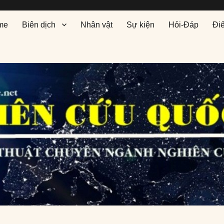
me
Biên dịch
Nhân vật
Sự kiện
Hỏi-Đáp
Đi