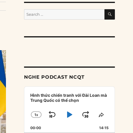
SEARCH
Search
for:
NGHE PODCAST NCQT
Audio
Player
Hình thức chiến tranh với Đài Loan mà
Trung Quốc có thể chọn
1
X
SKIP
PLAY
JUMP
CHANGE
SHARE
PLAYBACK
THIS
BACKWARD
PAUSE
FORWARD
00:00
RATE
14:15
EPISODE