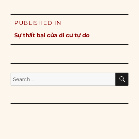
Post
PUBLISHED IN
navigation
Sự thất bại của di cư tự do
SE
Search
for: