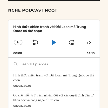
NGHE PODCAST NCQT
Audio
Player
Hình thức chiến tranh với Đài Loan mà Trung
Quốc có thể chọn
1
X
SKIP
PLAY
JUMP
CHANGE
SHARE
PLAYBACK
THIS
BACKWARD
PAUSE
FORWARD
00:00
RATE
14:15
EPISOD
Search
Episodes
Hình thức chiến tranh với Đài Loan mà Trung Quốc có thể
chọn
09/08/2026
Cơ chế miễn trừ trách nhiệm đối với các quyết định đầu tư
khoa học và công nghệ rủi ro cao
08/08/2026