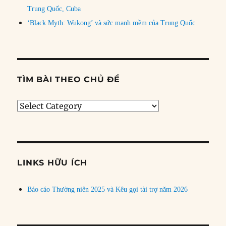
Trung Quốc, Cuba
‘Black Myth: Wukong’ và sức mạnh mềm của Trung Quốc
TÌM BÀI THEO CHỦ ĐỀ
Tìm
bài
theo
chủ
đề
LINKS HỮU ÍCH
Báo cáo Thường niên 2025 và Kêu gọi tài trợ năm 2026