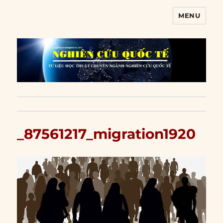
MENU
Nghiên cứu quốc tế
_87561217_migration1920