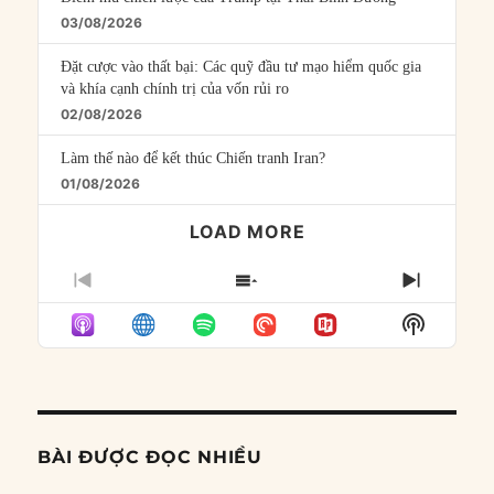
03/08/2026
Đặt cược vào thất bại: Các quỹ đầu tư mạo hiểm quốc gia
và khía cạnh chính trị của vốn rủi ro
02/08/2026
Làm thế nào để kết thúc Chiến tranh Iran?
01/08/2026
LOAD MORE
PREVIOUS
SHOW
NEXT
EPISODE
EPISODES
EPISO
Show
LIST
Podcast
Informat
BÀI ĐƯỢC ĐỌC NHIỀU