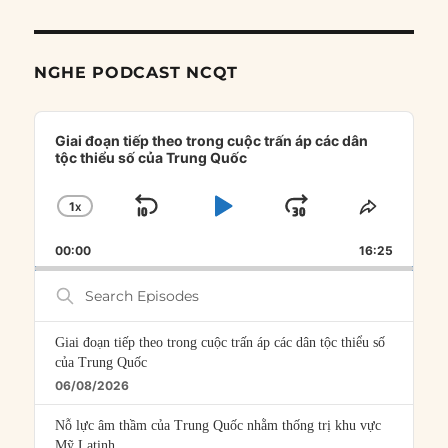
NGHE PODCAST NCQT
Audio
Player
Giai đoạn tiếp theo trong cuộc trấn áp các dân
tộc thiểu số của Trung Quốc
1
X
SKIP
PLAY
JUMP
CHANGE
SHARE
PLAYBACK
THIS
BACKWARD
PAUSE
FORWARD
00:00
RATE
16:25
EPISOD
Search
Episodes
Giai đoạn tiếp theo trong cuộc trấn áp các dân tộc thiểu số
của Trung Quốc
06/08/2026
Nỗ lực âm thầm của Trung Quốc nhằm thống trị khu vực
Mỹ Latinh