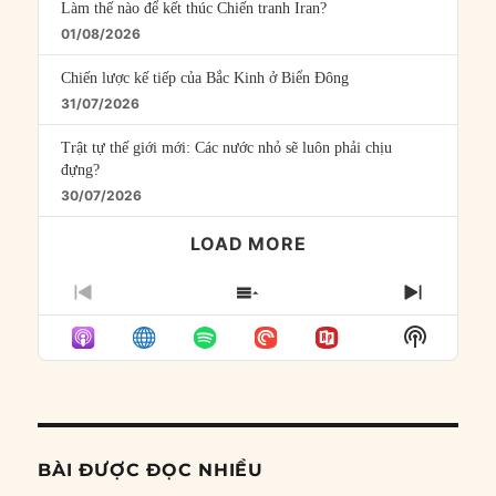
Làm thế nào để kết thúc Chiến tranh Iran?
01/08/2026
Chiến lược kế tiếp của Bắc Kinh ở Biển Đông
31/07/2026
Trật tự thế giới mới: Các nước nhỏ sẽ luôn phải chịu
đựng?
30/07/2026
LOAD MORE
PREVIOUS
SHOW
NEXT
EPISODE
EPISODES
EPISO
Show
LIST
Podcast
Informat
BÀI ĐƯỢC ĐỌC NHIỀU