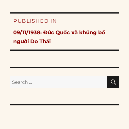
Post
PUBLISHED IN
navigation
09/11/1938: Đức Quốc xã khủng bố
người Do Thái
SE
Search
for: