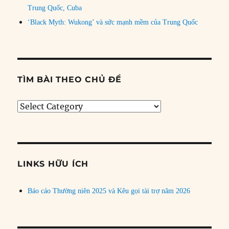
Trung Quốc, Cuba
‘Black Myth: Wukong’ và sức mạnh mềm của Trung Quốc
TÌM BÀI THEO CHỦ ĐỀ
Tìm
bài
theo
chủ
đề
LINKS HỮU ÍCH
Báo cáo Thường niên 2025 và Kêu gọi tài trợ năm 2026