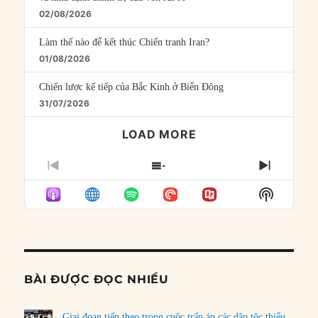
02/08/2026
Làm thế nào để kết thúc Chiến tranh Iran?
01/08/2026
Chiến lược kế tiếp của Bắc Kinh ở Biển Đông
31/07/2026
LOAD MORE
PREVIOUS
SHOW
NEXT
EPISODE
EPISODES
EPISO
Show
LIST
Podcast
Informat
BÀI ĐƯỢC ĐỌC NHIỀU
Giai đoạn tiếp theo trong cuộc trấn áp các dân tộc thiểu