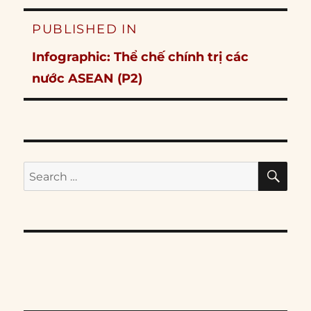
Post
PUBLISHED IN
navigation
Infographic: Thể chế chính trị các
nước ASEAN (P2)
SE
Search
for: