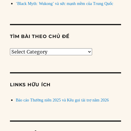
‘Black Myth: Wukong’ và sức mạnh mềm của Trung Quốc
TÌM BÀI THEO CHỦ ĐỀ
Tìm
bài
theo
chủ
đề
LINKS HỮU ÍCH
Báo cáo Thường niên 2025 và Kêu gọi tài trợ năm 2026