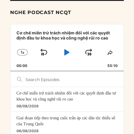
NGHE PODCAST NCQT
Audio
Player
Cơ chế miễn trừ trách nhiệm đối với các quyết
định đầu tư khoa học và công nghệ rủi ro cao
1
X
SKIP
PLAY
JUMP
CHANGE
SHARE
PLAYBACK
THIS
BACKWARD
PAUSE
FORWARD
00:00
RATE
55:10
EPISOD
Search
Episodes
Cơ chế miễn trừ trách nhiệm đối với các quyết định đầu tư
khoa học và công nghệ rủi ro cao
08/08/2026
Giai đoạn tiếp theo trong cuộc trấn áp các dân tộc thiểu số
của Trung Quốc
06/08/2026