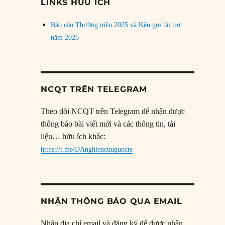
LINKS HỮU ÍCH
Báo cáo Thường niên 2025 và Kêu gọi tài trợ
năm 2026
NCQT TRÊN TELEGRAM
Theo dõi NCQT trên Telegram để nhận được
thông báo bài viết mới và các thông tin, tài
liệu… hữu ích khác:
https://t.me/DAnghiencuuquocte
NHẬN THÔNG BÁO QUA EMAIL
Nhập địa chỉ email và đăng ký để được nhận