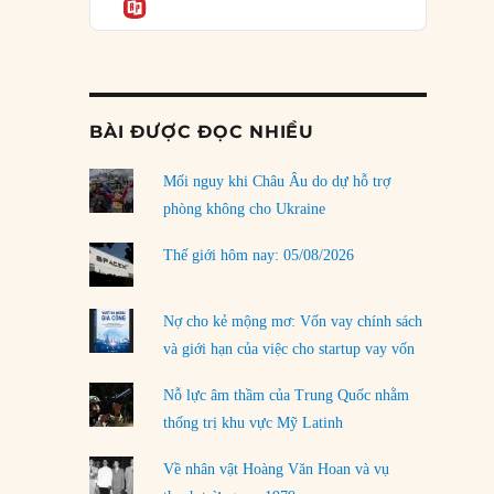
Informatio
03/08/2026
Đặt cược vào thất bại: Các quỹ đầu tư mạo
hiểm quốc gia và khía cạnh chính trị của vốn
rủi ro
02/08/2026
BÀI ĐƯỢC ĐỌC NHIỀU
Làm thế nào để kết thúc Chiến tranh Iran?
Mối nguy khi Châu Âu do dự hỗ trợ
01/08/2026
phòng không cho Ukraine
Chiến lược kế tiếp của Bắc Kinh ở Biển Đông
31/07/2026
Thế giới hôm nay: 05/08/2026
Trật tự thế giới mới: Các nước nhỏ sẽ luôn
phải chịu đựng?
Nợ cho kẻ mộng mơ: Vốn vay chính sách
30/07/2026
và giới hạn của việc cho startup vay vốn
Tập tìm cách chôn vùi bê bối chấn động vòng
Nỗ lực âm thầm của Trung Quốc nhằm
tròn thân cận của mình
thống trị khu vực Mỹ Latinh
29/07/2026
Về nhân vật Hoàng Văn Hoan và vụ
LOAD MORE