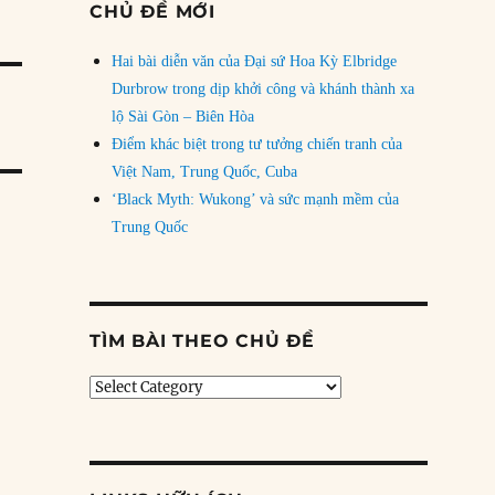
CHỦ ĐỀ MỚI
Hai bài diễn văn của Đại sứ Hoa Kỳ Elbridge
Durbrow trong dịp khởi công và khánh thành xa
lộ Sài Gòn – Biên Hòa
Điểm khác biệt trong tư tưởng chiến tranh của
Việt Nam, Trung Quốc, Cuba
‘Black Myth: Wukong’ và sức mạnh mềm của
Trung Quốc
TÌM BÀI THEO CHỦ ĐỀ
Tìm
bài
theo
chủ
đề