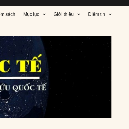
ểm sách
Mục lục
Giới thiệu
Điểm tin