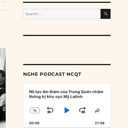
SEARCH
Search
for:
NGHE PODCAST NCQT
Audio
Player
Nỗ lực âm thầm của Trung Quốc nhằm
thống trị khu vực Mỹ Latinh
1
X
SKIP
PLAY
JUMP
CHANGE
SHARE
PLAYBACK
THIS
BACKWARD
PAUSE
FORWARD
00:00
RATE
21:08
EPISODE