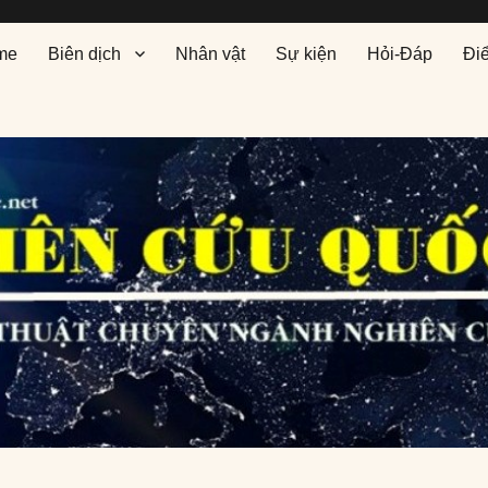
me
Biên dịch
Nhân vật
Sự kiện
Hỏi-Đáp
Đi