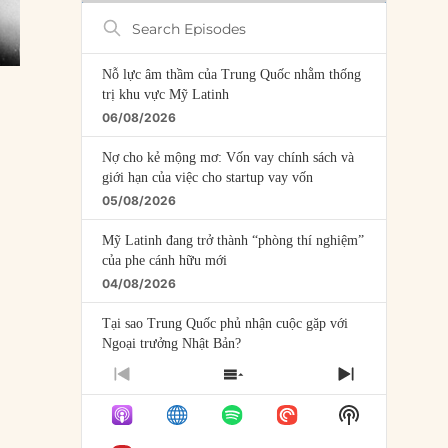
Search
Episodes
Nỗ lực âm thầm của Trung Quốc nhằm thống
trị khu vực Mỹ Latinh
06/08/2026
Nợ cho kẻ mộng mơ: Vốn vay chính sách và
giới hạn của việc cho startup vay vốn
05/08/2026
Mỹ Latinh đang trở thành “phòng thí nghiệm”
của phe cánh hữu mới
04/08/2026
Tại sao Trung Quốc phủ nhận cuộc gặp với
Ngoại trưởng Nhật Bản?
04/08/2026
PREVIOUS
SHOW
NEXT
EPISODE
EPISODES
EPISODE
Điểm mù chiến lược của Trump tại Thái Bình
Show
LIST
Dương
Podcast