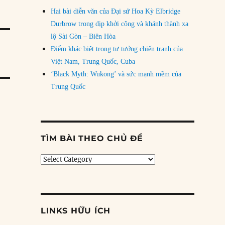
Hai bài diễn văn của Đại sứ Hoa Kỳ Elbridge
Durbrow trong dịp khởi công và khánh thành xa
lộ Sài Gòn – Biên Hòa
Điểm khác biệt trong tư tưởng chiến tranh của
Việt Nam, Trung Quốc, Cuba
‘Black Myth: Wukong’ và sức mạnh mềm của
Trung Quốc
TÌM BÀI THEO CHỦ ĐỀ
Tìm
bài
theo
chủ
đề
LINKS HỮU ÍCH