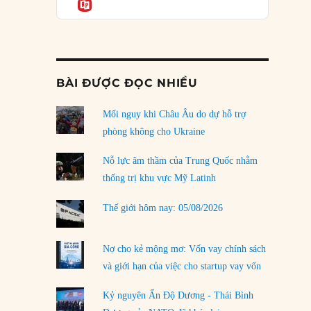
Informatio
03/08/2026
Đặt cược vào thất bại: Các quỹ đầu tư mạo
hiểm quốc gia và khía cạnh chính trị của vốn
rủi ro
02/08/2026
BÀI ĐƯỢC ĐỌC NHIỀU
Làm thế nào để kết thúc Chiến tranh Iran?
Mối nguy khi Châu Âu do dự hỗ trợ
01/08/2026
phòng không cho Ukraine
Chiến lược kế tiếp của Bắc Kinh ở Biển Đông
31/07/2026
Nỗ lực âm thầm của Trung Quốc nhằm
thống trị khu vực Mỹ Latinh
Trật tự thế giới mới: Các nước nhỏ sẽ luôn
phải chịu đựng?
Thế giới hôm nay: 05/08/2026
30/07/2026
Tập tìm cách chôn vùi bê bối chấn động vòng
Nợ cho kẻ mộng mơ: Vốn vay chính sách
tròn thân cận của mình
và giới hạn của việc cho startup vay vốn
29/07/2026
Kỷ nguyên Ấn Độ Dương - Thái Bình
LOAD MORE