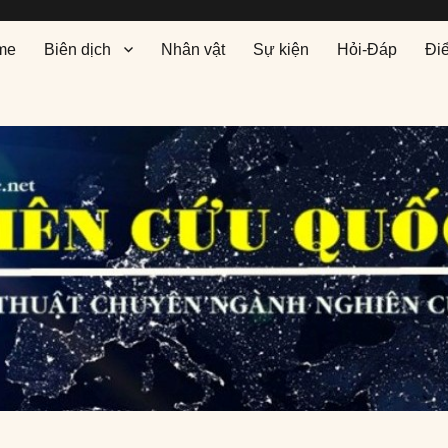
me
Biên dịch
Nhân vật
Sự kiện
Hỏi-Đáp
Đi