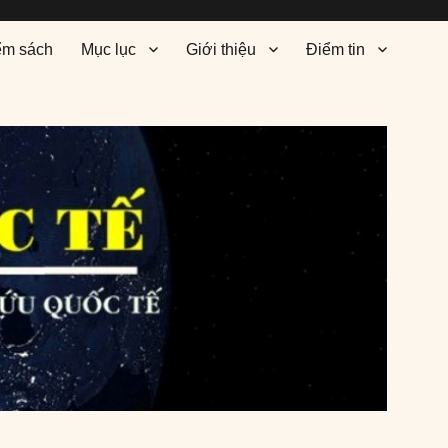
ểm sách
Mục lục
Giới thiệu
Điểm tin