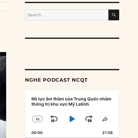
SEARCH
Search
for:
NGHE PODCAST NCQT
Audio
Player
Nỗ lực âm thầm của Trung Quốc nhằm
thống trị khu vực Mỹ Latinh
1
X
SKIP
PLAY
JUMP
CHANGE
SHARE
PLAYBACK
THIS
BACKWARD
PAUSE
FORWARD
00:00
RATE
21:08
EPISODE