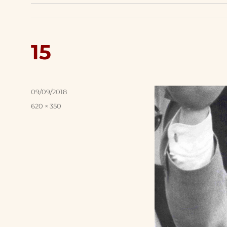
15
Posted
09/09/2018
on
Full
620 × 350
size