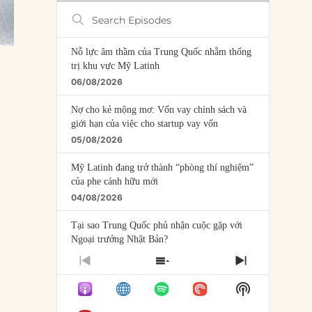
Search
Episodes
Nỗ lực âm thầm của Trung Quốc nhằm thống
trị khu vực Mỹ Latinh
06/08/2026
Nợ cho kẻ mộng mơ: Vốn vay chính sách và
giới hạn của việc cho startup vay vốn
05/08/2026
Mỹ Latinh đang trở thành “phòng thí nghiệm”
của phe cánh hữu mới
04/08/2026
Tại sao Trung Quốc phủ nhận cuộc gặp với
Ngoại trưởng Nhật Bản?
04/08/2026
PREVIOUS
SHOW
NEXT
EPISODE
EPISODES
EPISODE
Điểm mù chiến lược của Trump tại Thái Bình
Show
LIST
Dương
Podcast