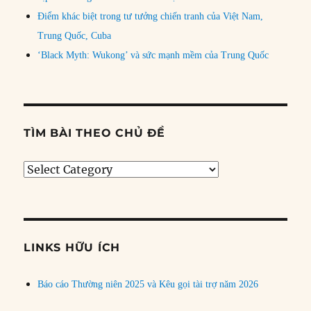
Điểm khác biệt trong tư tưởng chiến tranh của Việt Nam,
Trung Quốc, Cuba
‘Black Myth: Wukong’ và sức mạnh mềm của Trung Quốc
TÌM BÀI THEO CHỦ ĐỀ
Tìm
bài
theo
chủ
đề
LINKS HỮU ÍCH
Báo cáo Thường niên 2025 và Kêu gọi tài trợ năm 2026