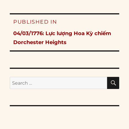
Post
PUBLISHED IN
navigation
04/03/1776: Lực lượng Hoa Kỳ chiếm
Dorchester Heights
SE
Search
for: