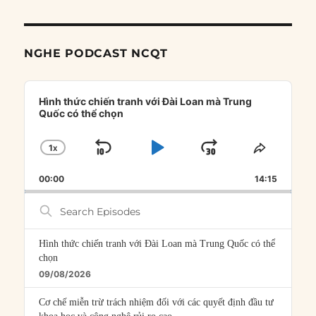
NGHE PODCAST NCQT
Audio
Player
Hình thức chiến tranh với Đài Loan mà Trung
Quốc có thể chọn
1
X
SKIP
PLAY
JUMP
CHANGE
SHARE
PLAYBACK
THIS
BACKWARD
PAUSE
FORWARD
00:00
RATE
14:15
EPISOD
Search
Episodes
Hình thức chiến tranh với Đài Loan mà Trung Quốc có thể
chọn
09/08/2026
Cơ chế miễn trừ trách nhiệm đối với các quyết định đầu tư