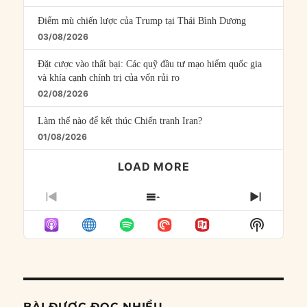
Điểm mù chiến lược của Trump tại Thái Bình Dương
03/08/2026
Đặt cược vào thất bại: Các quỹ đầu tư mạo hiểm quốc gia
và khía cạnh chính trị của vốn rủi ro
02/08/2026
Làm thế nào để kết thúc Chiến tranh Iran?
01/08/2026
LOAD MORE
PREVIOUS
SHOW
NEXT
EPISODE
EPISODES
EPISO
Show
LIST
Podcast
Informat
BÀI ĐƯỢC ĐỌC NHIỀU