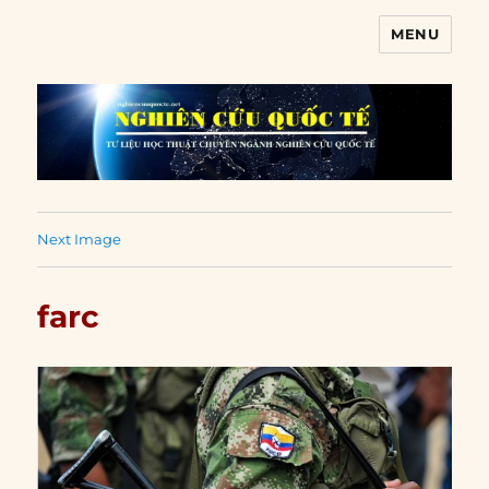
MENU
Nghiên cứu quốc tế
Next Image
farc