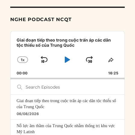
NGHE PODCAST NCQT
Audio
Player
Giai đoạn tiếp theo trong cuộc trấn áp các dân
tộc thiểu số của Trung Quốc
1
X
SKIP
PLAY
JUMP
CHANGE
SHARE
PLAYBACK
THIS
BACKWARD
PAUSE
FORWARD
00:00
RATE
16:25
EPISOD
Search
Episodes
Giai đoạn tiếp theo trong cuộc trấn áp các dân tộc thiểu số
của Trung Quốc
06/08/2026
Nỗ lực âm thầm của Trung Quốc nhằm thống trị khu vực
Mỹ Latinh