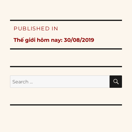
Post
PUBLISHED IN
navigation
Thế giới hôm nay: 30/08/2019
SE
Search
for: