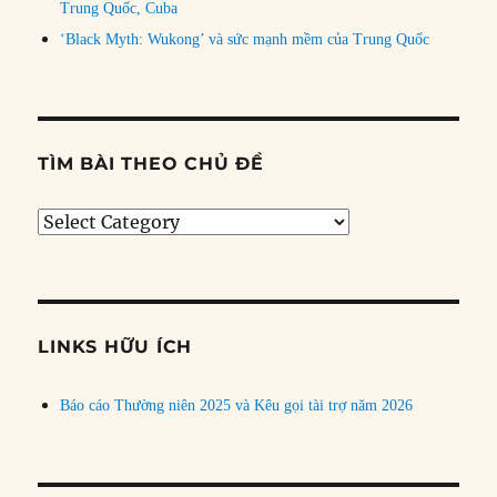
Trung Quốc, Cuba
‘Black Myth: Wukong’ và sức mạnh mềm của Trung Quốc
TÌM BÀI THEO CHỦ ĐỀ
Tìm
bài
theo
chủ
đề
LINKS HỮU ÍCH
Báo cáo Thường niên 2025 và Kêu gọi tài trợ năm 2026