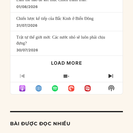
01/08/2026
Chiến lược kế tiếp của Bắc Kinh ở Biển Đông
31/07/2026
Trật tự thế giới mới: Các nước nhỏ sẽ luôn phải chịu
đựng?
30/07/2026
LOAD MORE
PREVIOUS
SHOW
NEXT
EPISODE
EPISODES
EPISO
Show
LIST
Podcast
Informat
BÀI ĐƯỢC ĐỌC NHIỀU