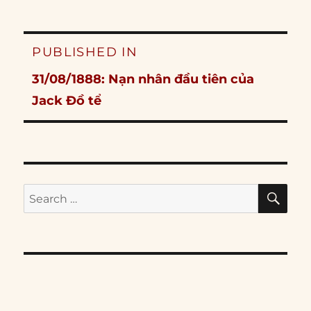
Post
PUBLISHED IN
navigation
31/08/1888: Nạn nhân đầu tiên của
Jack Đồ tể
SE
Search
for: