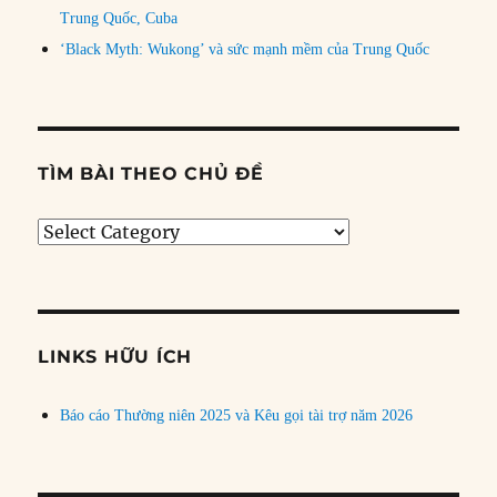
Trung Quốc, Cuba
‘Black Myth: Wukong’ và sức mạnh mềm của Trung Quốc
TÌM BÀI THEO CHỦ ĐỀ
Tìm
bài
theo
chủ
đề
LINKS HỮU ÍCH
Báo cáo Thường niên 2025 và Kêu gọi tài trợ năm 2026