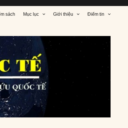
ểm sách
Mục lục
Giới thiệu
Điểm tin