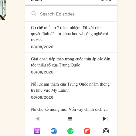
RATE
EPISODE
Search
Episodes
Cơ chế miễn trừ trách nhiệm đối với các
quyết định đầu tư khoa học và công nghệ rủi
ro cao
08/08/2026
Giai đoạn tiếp theo trong cuộc trấn áp các dân
tộc thiểu số của Trung Quốc
06/08/2026
Nỗ lực âm thầm của Trung Quốc nhằm thống
trị khu vực Mỹ Latinh
06/08/2026
Nợ cho kẻ mộng mơ: Vốn vay chính sách và
giới hạn của việc cho startup vay vốn
PREVIOUS
SHOW
NEXT
05/08/2026
EPISODE
EPISODES
EPISODE
Show
LIST
Mỹ Latinh đang trở thành “phòng thí nghiệm”