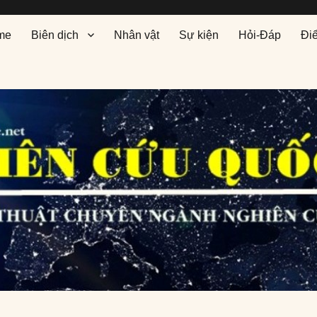
me
Biên dịch
Nhân vật
Sự kiện
Hỏi-Đáp
Đi