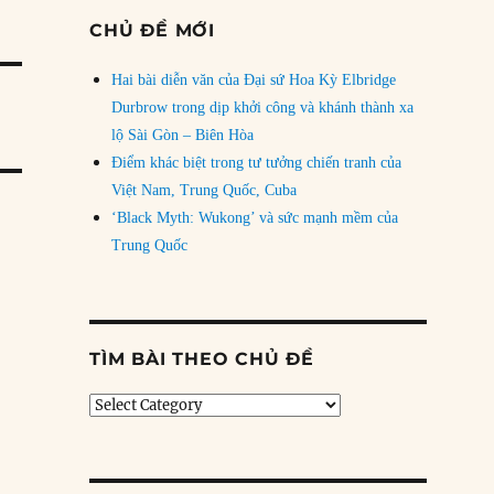
CHỦ ĐỀ MỚI
Hai bài diễn văn của Đại sứ Hoa Kỳ Elbridge
Durbrow trong dịp khởi công và khánh thành xa
lộ Sài Gòn – Biên Hòa
Điểm khác biệt trong tư tưởng chiến tranh của
Việt Nam, Trung Quốc, Cuba
‘Black Myth: Wukong’ và sức mạnh mềm của
Trung Quốc
TÌM BÀI THEO CHỦ ĐỀ
Tìm
bài
theo
chủ