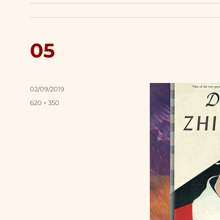
05
Posted
02/09/2019
on
Full
620 × 350
size