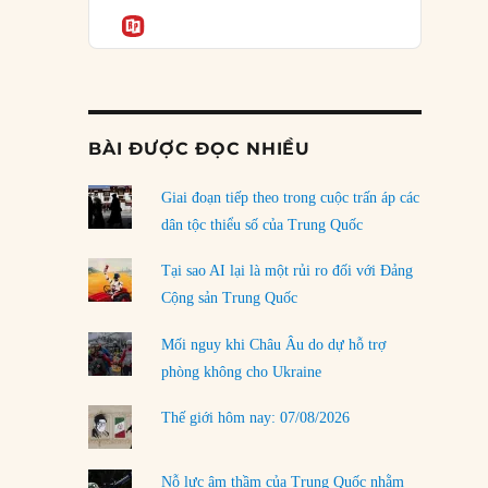
Podcast
của phe cánh hữu mới
Informatio
04/08/2026
Tại sao Trung Quốc phủ nhận cuộc gặp với
Ngoại trưởng Nhật Bản?
04/08/2026
BÀI ĐƯỢC ĐỌC NHIỀU
Điểm mù chiến lược của Trump tại Thái Bình
Dương
Giai đoạn tiếp theo trong cuộc trấn áp các
03/08/2026
dân tộc thiểu số của Trung Quốc
Đặt cược vào thất bại: Các quỹ đầu tư mạo
Tại sao AI lại là một rủi ro đối với Đảng
hiểm quốc gia và khía cạnh chính trị của vốn
Cộng sản Trung Quốc
rủi ro
02/08/2026
Mối nguy khi Châu Âu do dự hỗ trợ
phòng không cho Ukraine
Làm thế nào để kết thúc Chiến tranh Iran?
01/08/2026
Thế giới hôm nay: 07/08/2026
Chiến lược kế tiếp của Bắc Kinh ở Biển Đông
31/07/2026
Nỗ lực âm thầm của Trung Quốc nhằm