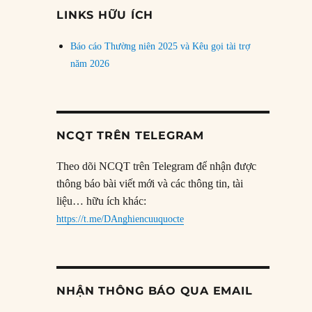
đề
LINKS HỮU ÍCH
Báo cáo Thường niên 2025 và Kêu gọi tài trợ
năm 2026
NCQT TRÊN TELEGRAM
Theo dõi NCQT trên Telegram để nhận được
thông báo bài viết mới và các thông tin, tài
liệu… hữu ích khác:
https://t.me/DAnghiencuuquocte
NHẬN THÔNG BÁO QUA EMAIL