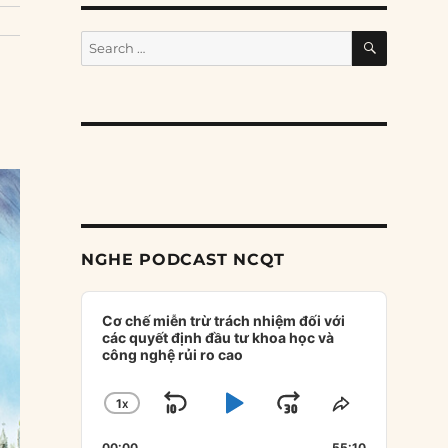
SEARCH
Search
for:
NGHE PODCAST NCQT
Audio
Player
Cơ chế miễn trừ trách nhiệm đối với
các quyết định đầu tư khoa học và
công nghệ rủi ro cao
1
X
SKIP
PLAY
JUMP
CHANGE
SHARE
PLAYBACK
THIS
BACKWARD
PAUSE
FORWARD
00:00
55:10