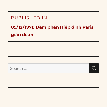
Post
PUBLISHED IN
navigation
09/12/1971: Đàm phán Hiệp định Paris
gián đoạn
SE
Search
for: