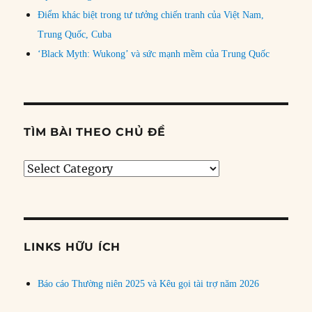
Điểm khác biệt trong tư tưởng chiến tranh của Việt Nam,
Trung Quốc, Cuba
‘Black Myth: Wukong’ và sức mạnh mềm của Trung Quốc
TÌM BÀI THEO CHỦ ĐỀ
Tìm
bài
theo
chủ
đề
LINKS HỮU ÍCH
Báo cáo Thường niên 2025 và Kêu gọi tài trợ năm 2026