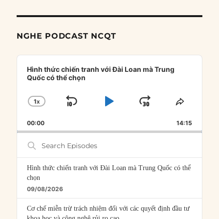
NGHE PODCAST NCQT
Audio
Player
Hình thức chiến tranh với Đài Loan mà Trung
Quốc có thể chọn
1
X
SKIP
PLAY
JUMP
CHANGE
SHARE
PLAYBACK
THIS
BACKWARD
PAUSE
FORWARD
00:00
RATE
14:15
EPISOD
Search
Episodes
Hình thức chiến tranh với Đài Loan mà Trung Quốc có thể
chọn
09/08/2026
Cơ chế miễn trừ trách nhiệm đối với các quyết định đầu tư
khoa học và công nghệ rủi ro cao