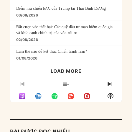
Điểm mù chiến lược của Trump tại Thái Bình Dương
03/08/2026
Đặt cược vào thất bại: Các quỹ đầu tư mạo hiểm quốc gia
và khía cạnh chính trị của vốn rủi ro
02/08/2026
Làm thế nào để kết thúc Chiến tranh Iran?
01/08/2026
LOAD MORE
PREVIOUS
SHOW
NEXT
EPISODE
EPISODES
EPISO
Show
LIST
Podcast
Informat
BÀI ĐƯỢC ĐỌC NHIỀU