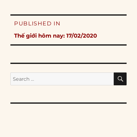
Post
PUBLISHED IN
navigation
Thế giới hôm nay: 17/02/2020
SE
Search
for: