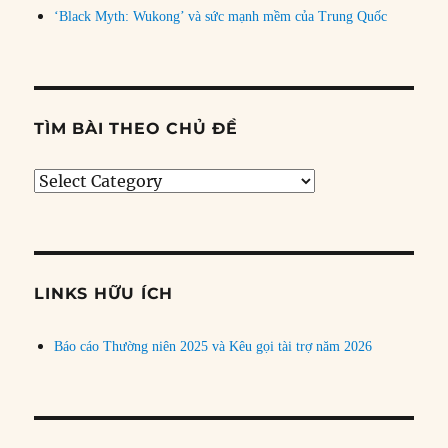
‘Black Myth: Wukong’ và sức mạnh mềm của Trung Quốc
TÌM BÀI THEO CHỦ ĐỀ
Tìm
bài
theo
chủ
đề
LINKS HỮU ÍCH
Báo cáo Thường niên 2025 và Kêu gọi tài trợ năm 2026