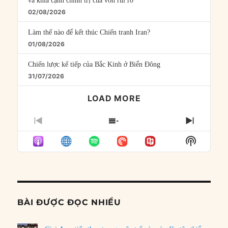
và khía cạnh chính trị của vốn rủi ro
02/08/2026
Làm thế nào để kết thúc Chiến tranh Iran?
01/08/2026
Chiến lược kế tiếp của Bắc Kinh ở Biển Đông
31/07/2026
LOAD MORE
PREVIOUS
SHOW
NEXT
EPISODE
EPISODES
EPISO
Show
LIST
Podcast
Informat
BÀI ĐƯỢC ĐỌC NHIỀU