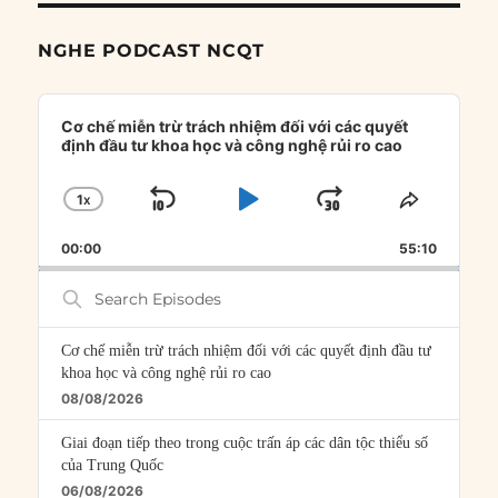
NGHE PODCAST NCQT
Audio
Player
Cơ chế miễn trừ trách nhiệm đối với các quyết
định đầu tư khoa học và công nghệ rủi ro cao
1
X
SKIP
PLAY
JUMP
CHANGE
SHARE
PLAYBACK
THIS
BACKWARD
PAUSE
FORWARD
00:00
RATE
55:10
EPISOD
Search
Episodes
Cơ chế miễn trừ trách nhiệm đối với các quyết định đầu tư
khoa học và công nghệ rủi ro cao
08/08/2026
Giai đoạn tiếp theo trong cuộc trấn áp các dân tộc thiểu số
của Trung Quốc
06/08/2026