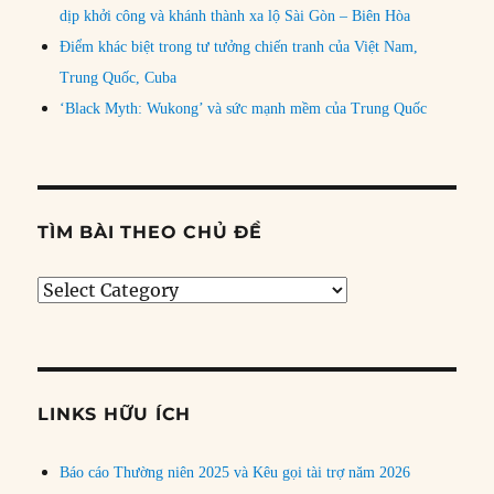
dịp khởi công và khánh thành xa lộ Sài Gòn – Biên Hòa
Điểm khác biệt trong tư tưởng chiến tranh của Việt Nam,
Trung Quốc, Cuba
‘Black Myth: Wukong’ và sức mạnh mềm của Trung Quốc
TÌM BÀI THEO CHỦ ĐỀ
Tìm
bài
theo
chủ
đề
LINKS HỮU ÍCH
Báo cáo Thường niên 2025 và Kêu gọi tài trợ năm 2026