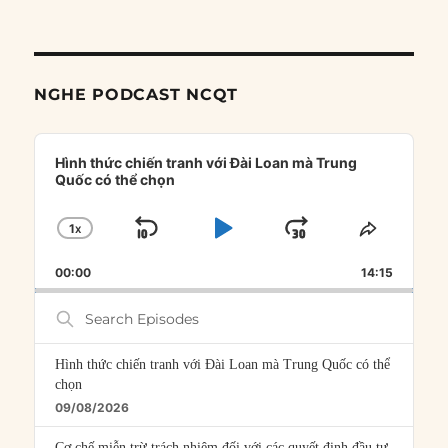
NGHE PODCAST NCQT
Audio
Player
Hình thức chiến tranh với Đài Loan mà Trung
Quốc có thể chọn
1
X
SKIP
PLAY
JUMP
CHANGE
SHARE
PLAYBACK
THIS
BACKWARD
PAUSE
FORWARD
00:00
RATE
14:15
EPISOD
Search
Episodes
Hình thức chiến tranh với Đài Loan mà Trung Quốc có thể
chọn
09/08/2026
Cơ chế miễn trừ trách nhiệm đối với các quyết định đầu tư