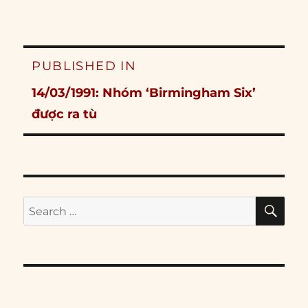
Post
PUBLISHED IN
navigation
14/03/1991: Nhóm ‘Birmingham Six’
được ra tù
SE
Search
for: