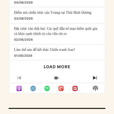
04/08/2026
Điểm mù chiến lược của Trump tại Thái Bình Dương
03/08/2026
Đặt cược vào thất bại: Các quỹ đầu tư mạo hiểm quốc gia
và khía cạnh chính trị của vốn rủi ro
02/08/2026
Làm thế nào để kết thúc Chiến tranh Iran?
01/08/2026
LOAD MORE
PREVIOUS
SHOW
NEXT
EPISODE
EPISODES
EPISO
Show
LIST
Podcast
Informat