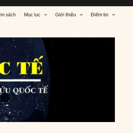
ểm sách
Mục lục
Giới thiệu
Điểm tin