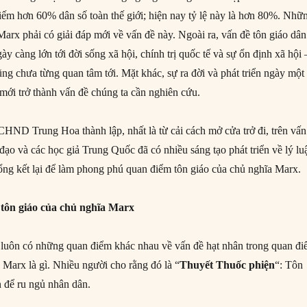
hiếm hơn 60% dân số toàn thế giới; hiện nay tỷ lệ này là hơn 80%. Nhữ
Marx phải có giải đáp mới về vấn đề này. Ngoài ra, vấn đề tôn giáo dân
y càng lớn tới đời sống xã hội, chính trị quốc tế và sự ổn định xã hội 
ng chưa từng quan tâm tới. Mặt khác, sự ra đời và phát triển ngày một
mới trở thành vấn đề chúng ta cần nghiên cứu.
CHND Trung Hoa thành lập, nhất là từ cải cách mở cửa trở đi, trên vấn
 đạo và các học giả Trung Quốc đã có nhiều sáng tạo phát triển về lý lu
tổng kết lại để làm phong phú quan điểm tôn giáo của chủ nghĩa Marx.
tôn giáo
của
chủ nghĩa Marx
 luôn có những quan điểm khác nhau về vấn đề hạt nhân trong quan đ
 Marx là gì. Nhiều người cho rằng đó là “
Thuyết Thuốc phiện
“: Tôn
n để ru ngủ nhân dân.