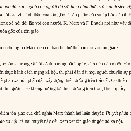
ản ánh đó, sức mạnh con người thì sử dụng hình thức sức mạnh siêu vi
là nói các vị thánh thần của tôn giáo là sản phẩm của sự áp bức của thi
ượng xã hội đối lập với con người. K. Marx và F. Engels nói như vậy đ
guồn gốc của tôn giáo.
heo chủ nghĩa Marx nên có thái độ như thế nào đối với tôn giáo?
iáo tồn tại trong xã hội có tình trạng bất hợp lý, cho nên nếu muốn căn
uốn thực hành cách mạng xã hội, thì phải dẫn dắt mọi người chuyển sự 
ê phán xã hội, phấn đấu xây dựng thiên đường trên trái đất. Có thiên
ất thì người ta sẽ không hướng tới thiên đường trên trời [Thiên quốc,
 điểm tôn giáo của chủ nghĩa Marx thành hai luận thuyết:
Thuyết phản 
tạo xã hội
; cả hai thuyết này đều xem xét tôn giáo từ góc độ xã hội.