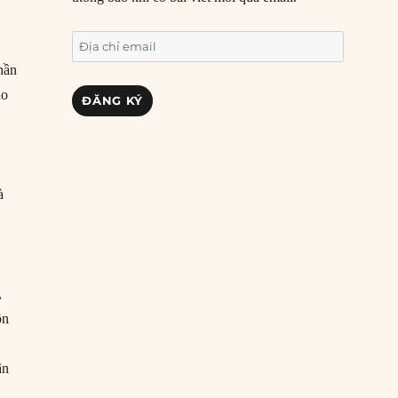
Địa
i
chỉ
thần
email
ạo
ĐĂNG KÝ
à
,
ôn
ân