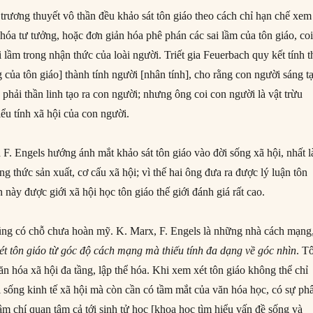
trương thuyết vô thần đều khảo sát tôn giáo theo cách chỉ hạn chế xem
 hóa tư tưởng, hoặc đơn giản hóa phê phán các sai lầm của tôn giáo, co
ai lầm trong nhận thức của loài người. Triết gia Feuerbach quy kết tính 
ng của tôn giáo] thành tính người [nhân tính], cho rằng con người sáng t
 phải thần linh tạo ra con người; nhưng ông coi con người là vật trừu
ểu tính xã hội của con người.
F. Engels hướng ánh mắt khảo sát tôn giáo vào đời sống xã hội, nhất l
ng thức sản xuất, cơ cấu xã hội; vì thế hai ông đưa ra được lý luận tôn
ận này được giới xã hội học tôn giáo thế giới đánh giá rất cao.
cũng có chỗ chưa hoàn mỹ. K. Marx, F. Engels là những nhà cách mạng
ét tôn giáo từ góc độ cách mạng mà thiếu tính đa dạng về góc nhìn
. T
ăn hóa xã hội đa tầng, lập thể hóa. Khi xem xét tôn giáo không thể chỉ
i sống kinh tế xã hội mà còn cần có tầm mắt của văn hóa học, có sự ph
hậm chí quan tâm cả tới sinh tử học [khoa học tìm hiểu vấn đề sống và