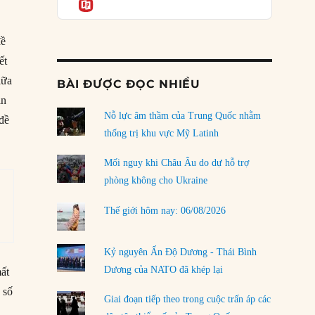
Informatio
04/08/2026
Điểm mù chiến lược của Trump tại Thái Bình
đề
Dương
03/08/2026
ết
iữa
BÀI ĐƯỢC ĐỌC NHIỀU
Đặt cược vào thất bại: Các quỹ đầu tư mạo
in
hiểm quốc gia và khía cạnh chính trị của vốn
rủi ro
Nỗ lực âm thầm của Trung Quốc nhằm
 đề
02/08/2026
thống trị khu vực Mỹ Latinh
Làm thế nào để kết thúc Chiến tranh Iran?
Mối nguy khi Châu Âu do dự hỗ trợ
01/08/2026
phòng không cho Ukraine
Chiến lược kế tiếp của Bắc Kinh ở Biển Đông
Thế giới hôm nay: 06/08/2026
31/07/2026
Trật tự thế giới mới: Các nước nhỏ sẽ luôn
Kỷ nguyên Ấn Độ Dương - Thái Bình
phải chịu đựng?
Dương của NATO đã khép lại
mất
30/07/2026
 số
Giai đoạn tiếp theo trong cuộc trấn áp các
LOAD MORE
o