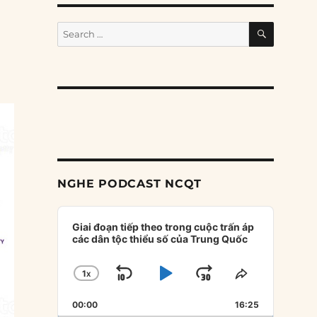
SEARCH
Search
for:
NGHE PODCAST NCQT
Audio
Player
Giai đoạn tiếp theo trong cuộc trấn áp
các dân tộc thiểu số của Trung Quốc
1
X
SKIP
PLAY
JUMP
CHANGE
SHARE
PLAYBACK
THIS
BACKWARD
PAUSE
FORWARD
00:00
RATE
16:25
EPISODE