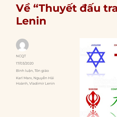
Về “Thuyết đấu tra
Lenin
Author
NCQT
Posted
17/03/2020
on
Categories
Bình luận
,
Tôn giáo
Tags
Karl Marx
,
Nguyễn Hải
Hoành
,
Vladimir Lenin