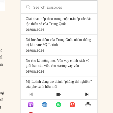
Search
Episodes
Giai đoạn tiếp theo trong cuộc trấn áp các dân
tộc thiểu số của Trung Quốc
06/08/2026
Nỗ lực âm thầm của Trung Quốc nhằm thống
trị khu vực Mỹ Latinh
ác
06/08/2026
hì
Nợ cho kẻ mộng mơ: Vốn vay chính sách và
ận
giới hạn của việc cho startup vay vốn
05/08/2026
Mỹ Latinh đang trở thành “phòng thí nghiệm”
của phe cánh hữu mới
úng
04/08/2026
PREVIOUS
SHOW
NEXT
tới
EPISODE
EPISODES
EPISODE
Tại sao Trung Quốc phủ nhận cuộc gặp với
Show
LIST
g
Ngoại trưởng Nhật Bản?
Podcast