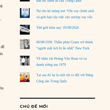
dân tộc thiểu số của Trung Quốc
ng
Nợ cho kẻ mộng mơ: Vốn vay chính sách
và giới hạn của việc cho startup vay vốn
–
Thế giới hôm nay: 05/08/2026
06/08/1930: Thẩm phán Crater trở thành
 đề
“người mất tích bí ẩn nhất” New York
ận
Về nhân vật Hoàng Văn Hoan và vụ
thanh trừng sau 1979
Tại sao AI lại là một rủi ro đối với Đảng
Cộng sản Trung Quốc
iểm
CHỦ ĐỀ MỚI