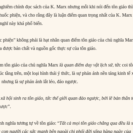
ghiêm chỉnh đọc sách của K. Marx nhưng mỗi khi nói đến tôn giáo thì
thuốc phiện, và cho rằng đây là luận điểm quan trọng nhất của K. Marx
 nghĩ này khá phổ biến.
c phiện” không phải là hạt nhân quan điểm tôn giáo của chủ nghĩa Mar
ra được bản chất và nguồn gốc thực sự của tôn giáo.
ểm tôn giáo của chủ nghĩa Marx
là quan điểm duy vật lịch sử
, tức coi t
rúc tầng trên, một loại hình thái ý thức, là sự phản ánh nền tảng kinh tế 
, nhưng là sự phản ánh lắt léo, đảo ngược.
xã hội sinh ra tôn giáo, tức thế giới quan đảo ngược, bởi lẽ bản thân 
ngược
”.
h nghĩa tương tự về tôn giáo: “
Tất cả mọi tôn giáo chẳng qua đều là 
c con người các sức mạnh bên ngoài chi phối đời sống hàng ngày
của