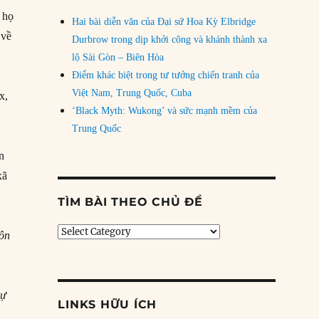
 họ
Hai bài diễn văn của Đại sứ Hoa Kỳ Elbridge
 về
Durbrow trong dịp khởi công và khánh thành xa
lộ Sài Gòn – Biên Hòa
Điểm khác biệt trong tư tưởng chiến tranh của
Việt Nam, Trung Quốc, Cuba
x,
‘Black Myth: Wukong’ và sức mạnh mềm của
Trung Quốc
ôn
xã
TÌM BÀI THEO CHỦ ĐỀ
Tìm
tôn
bài
theo
chủ
đề
sự
LINKS HỮU ÍCH