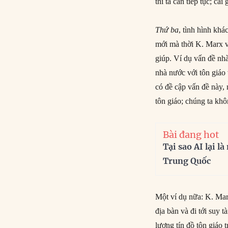
thì ta cần tiếp tục; cái
Thứ ba
, tình hình khá
mới mà thời K. Marx và
giúp. Ví dụ vấn đề nh
nhà nước với tôn giáo
có đề cập vấn đề này, 
tôn giáo; chúng ta khô
Bài đang hot
Tại sao AI lại l
Trung Quốc
Một ví dụ nữa: K. Mar
địa bàn và đi tới suy 
lượng tín đồ tôn giáo 