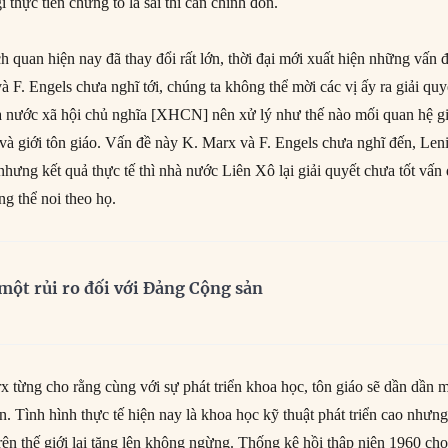
 gì thực tiễn chứng tỏ là sai thì cần chỉnh đốn.
ch quan hiện nay đã thay đổi rất lớn, thời đại mới xuất hiện những vấn 
 F. Engels chưa nghĩ tới, chúng ta không thể mời các vị ấy ra giải quy
à nước xã hội chủ nghĩa [XHCN] nên xử lý như thế nào mối quan hệ g
 và giới tôn giáo. Vấn đề này K. Marx và F. Engels chưa nghĩ đến, Len
nhưng kết quả thực tế thì nhà nước Liên Xô lại giải quyết chưa tốt vấn
ng thể noi theo họ.
à một rủi ro đối với Đảng Cộng sản
x từng cho rằng cùng với sự phát triển khoa học, tôn giáo sẽ dần dần 
tàn. Tình hình thực tế hiện nay là khoa học kỹ thuật phát triển cao nhưng
trên thế giới lại tăng lên không ngừng. Thống kê hồi thập niên 1960 ch