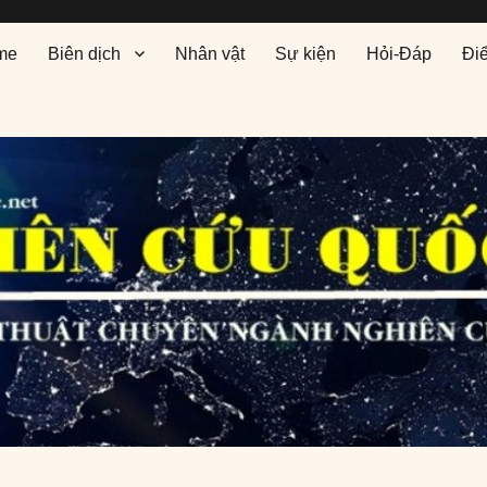
me
Biên dịch
Nhân vật
Sự kiện
Hỏi-Đáp
Đi