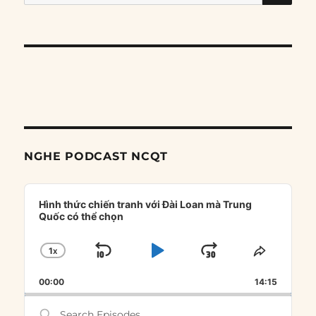
for:
NGHE PODCAST NCQT
Audio
Player
Hình thức chiến tranh với Đài Loan mà Trung
Quốc có thể chọn
1
X
SKIP
PLAY
JUMP
CHANGE
SHARE
PLAYBACK
THIS
BACKWARD
PAUSE
FORWARD
00:00
RATE
14:15
EPISOD
Search