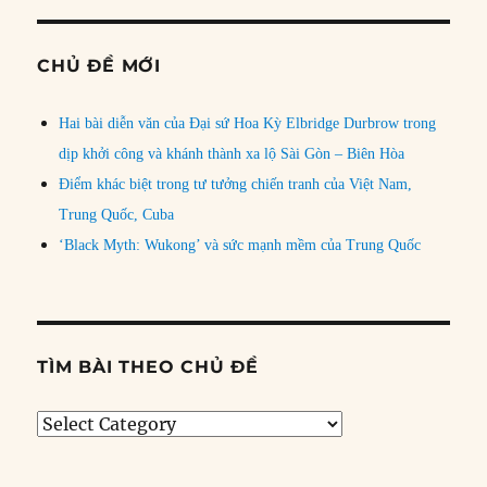
CHỦ ĐỀ MỚI
Hai bài diễn văn của Đại sứ Hoa Kỳ Elbridge Durbrow trong
dịp khởi công và khánh thành xa lộ Sài Gòn – Biên Hòa
Điểm khác biệt trong tư tưởng chiến tranh của Việt Nam,
Trung Quốc, Cuba
‘Black Myth: Wukong’ và sức mạnh mềm của Trung Quốc
TÌM BÀI THEO CHỦ ĐỀ
Tìm
bài
theo