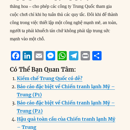
thăng hoa – cho phép các công ty Trung Quốc tham gia
cuộc chơi chỉ khi họ tuân thủ các quy tắc. Đôi khi để thành
công trong việc thiết lập một công nghệ mạnh mẽ, an toàn,
người ta phải khuếch tán chứ không phải tập trung sức
mạnh vào một chỗ.
F
Li
E
M
W
T
P
S
a
n
m
e
h
el
ri
h
Có Thể Bạn Quan Tâm:
c
k
ai
ss
at
e
n
a
Kiềm chế Trung Quốc có dễ?
e
e
l
e
s
g
t
re
Báo cáo đặc biệt về Chiến tranh lạnh Mỹ –
b
d
n
A
r
Trung (P1)
o
I
g
p
a
Báo cáo đặc biệt về Chiến tranh lạnh Mỹ –
o
n
er
p
m
Trung (P2)
k
Hậu quả toàn cầu của Chiến tranh lạnh Mỹ
– Trung