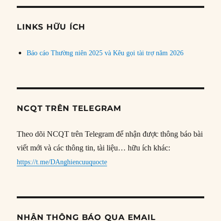
chủ
đề
LINKS HỮU ÍCH
Báo cáo Thường niên 2025 và Kêu gọi tài trợ năm 2026
NCQT TRÊN TELEGRAM
Theo dõi NCQT trên Telegram để nhận được thông báo bài
viết mới và các thông tin, tài liệu… hữu ích khác:
https://t.me/DAnghiencuuquocte
NHẬN THÔNG BÁO QUA EMAIL