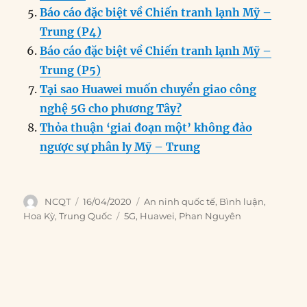
Báo cáo đặc biệt về Chiến tranh lạnh Mỹ –
Trung (P4)
Báo cáo đặc biệt về Chiến tranh lạnh Mỹ –
Trung (P5)
Tại sao Huawei muốn chuyển giao công
nghệ 5G cho phương Tây?
Thỏa thuận ‘giai đoạn một’ không đảo
ngược sự phân ly Mỹ – Trung
Author
Posted
Categories
NCQT
16/04/2020
An ninh quốc tế
,
Bình luận
,
on
Tags
Hoa Kỳ
,
Trung Quốc
5G
,
Huawei
,
Phan Nguyên