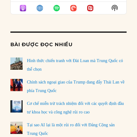
EPISODE
EPISODES
EPISO
Show
LIST
Podcast
Informat
BÀI ĐƯỢC ĐỌC NHIỀU
Hình thức chiến tranh với Đài Loan mà Trung Quốc có
thể chọn
Chính sách ngoại giao của Trump đang đẩy Thái Lan về
phía Trung Quốc
Cơ chế miễn trừ trách nhiệm đối với các quyết định đầu
tư khoa học và công nghệ rủi ro cao
Tại sao AI lại là một rủi ro đối với Đảng Cộng sản
Trung Quốc