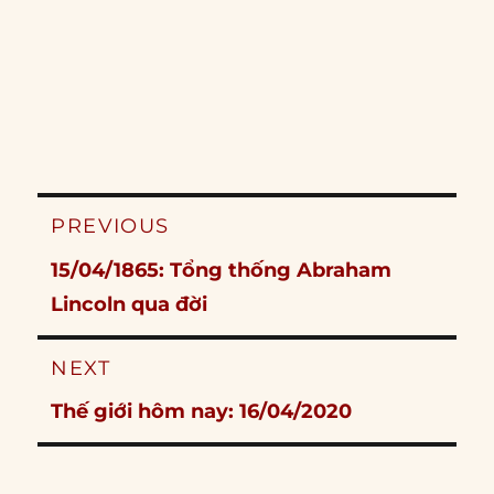
Post
PREVIOUS
navigation
Previous
15/04/1865: Tổng thống Abraham
post:
Lincoln qua đời
NEXT
Next
Thế giới hôm nay: 16/04/2020
post: