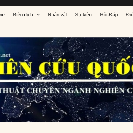
me
Biên dịch
Nhân vật
Sự kiện
Hỏi-Đáp
Đi