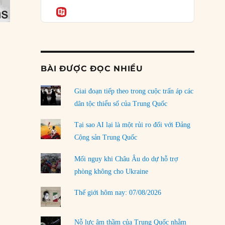
Podcast
của phe cánh hữu mới
Informatio
04/08/2026
Tại sao Trung Quốc phủ nhận cuộc gặp với
Ngoại trưởng Nhật Bản?
04/08/2026
BÀI ĐƯỢC ĐỌC NHIỀU
Điểm mù chiến lược của Trump tại Thái Bình
Dương
Giai đoạn tiếp theo trong cuộc trấn áp các
03/08/2026
dân tộc thiểu số của Trung Quốc
Đặt cược vào thất bại: Các quỹ đầu tư mạo
Tại sao AI lại là một rủi ro đối với Đảng
hiểm quốc gia và khía cạnh chính trị của vốn
Cộng sản Trung Quốc
rủi ro
02/08/2026
Mối nguy khi Châu Âu do dự hỗ trợ
phòng không cho Ukraine
Làm thế nào để kết thúc Chiến tranh Iran?
01/08/2026
Thế giới hôm nay: 07/08/2026
Chiến lược kế tiếp của Bắc Kinh ở Biển Đông
31/07/2026
Nỗ lực âm thầm của Trung Quốc nhằm