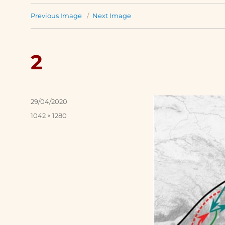
Previous Image
Next Image
2
Posted
29/04/2020
on
Full
1042 × 1280
size