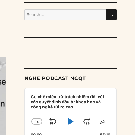
SEARCH
Search
for:
NGHE PODCAST NCQT
Audio
Player
Cơ chế miễn trừ trách nhiệm đối với
các quyết định đầu tư khoa học và
công nghệ rủi ro cao
1
X
SKIP
PLAY
JUMP
CHANGE
SHARE
PLAYBACK
THIS
BACKWARD
PAUSE
FORWARD
00:00
55:10