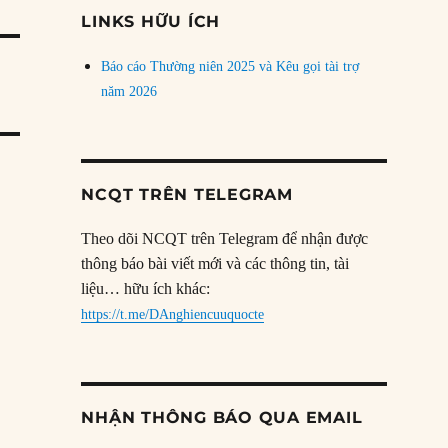
đề
LINKS HỮU ÍCH
Báo cáo Thường niên 2025 và Kêu gọi tài trợ
năm 2026
NCQT TRÊN TELEGRAM
Theo dõi NCQT trên Telegram để nhận được
thông báo bài viết mới và các thông tin, tài
liệu… hữu ích khác:
https://t.me/DAnghiencuuquocte
NHẬN THÔNG BÁO QUA EMAIL