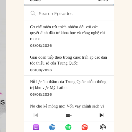
RATE
EPISODE
Search
Episodes
Cơ chế miễn trừ trách nhiệm đối với các
quyết định đầu tư khoa học và công nghệ rủi
ro cao
08/08/2026
Giai đoạn tiếp theo trong cuộc trấn áp các dân
tộc thiểu số của Trung Quốc
06/08/2026
Nỗ lực âm thầm của Trung Quốc nhằm thống
trị khu vực Mỹ Latinh
06/08/2026
Nợ cho kẻ mộng mơ: Vốn vay chính sách và
giới hạn của việc cho startup vay vốn
PREVIOUS
SHOW
NEXT
05/08/2026
EPISODE
EPISODES
EPISODE
Show
LIST
Mỹ Latinh đang trở thành “phòng thí nghiệm”