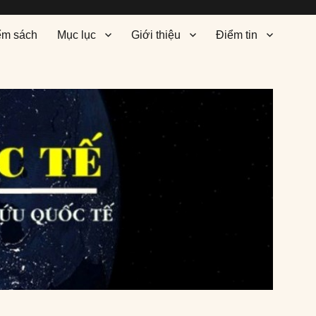
ểm sách
Mục lục
Giới thiệu
Điểm tin