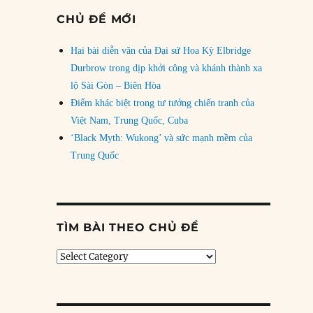
CHỦ ĐỀ MỚI
Hai bài diễn văn của Đại sứ Hoa Kỳ Elbridge
Durbrow trong dịp khởi công và khánh thành xa
lộ Sài Gòn – Biên Hòa
Điểm khác biệt trong tư tưởng chiến tranh của
Việt Nam, Trung Quốc, Cuba
‘Black Myth: Wukong’ và sức mạnh mềm của
Trung Quốc
TÌM BÀI THEO CHỦ ĐỀ
Tìm
bài
theo
chủ