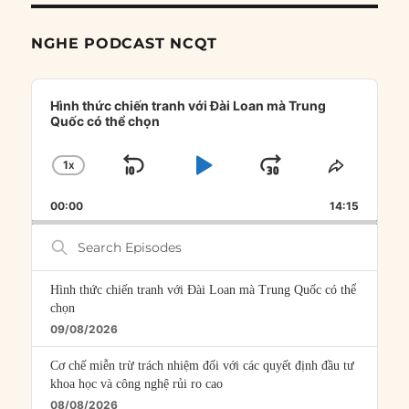
NGHE PODCAST NCQT
Audio
Player
Hình thức chiến tranh với Đài Loan mà Trung
Quốc có thể chọn
1
X
SKIP
PLAY
JUMP
CHANGE
SHARE
PLAYBACK
THIS
BACKWARD
PAUSE
FORWARD
00:00
RATE
14:15
EPISOD
Search
Episodes
Hình thức chiến tranh với Đài Loan mà Trung Quốc có thể
chọn
09/08/2026
Cơ chế miễn trừ trách nhiệm đối với các quyết định đầu tư
khoa học và công nghệ rủi ro cao
08/08/2026