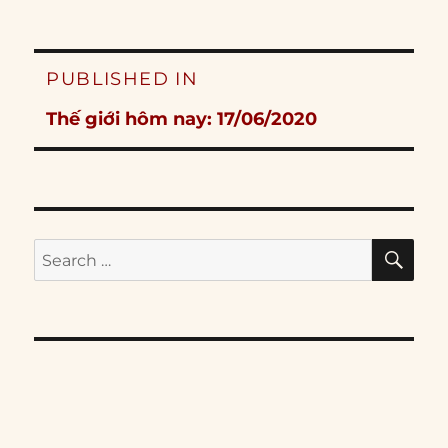
Post
PUBLISHED IN
navigation
Thế giới hôm nay: 17/06/2020
SE
Search
for: