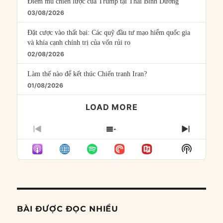
Điểm mù chiến lược của Trump tại Thái Bình Dương
03/08/2026
Đặt cược vào thất bại: Các quỹ đầu tư mạo hiểm quốc gia
và khía cạnh chính trị của vốn rủi ro
02/08/2026
Làm thế nào để kết thúc Chiến tranh Iran?
01/08/2026
LOAD MORE
PREVIOUS
SHOW
NEXT
EPISODE
EPISODES
EPISO
Show
LIST
Podcast
Informat
BÀI ĐƯỢC ĐỌC NHIỀU