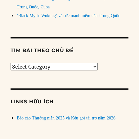
Trung Quốc, Cuba
‘Black Myth: Wukong’ và sức mạnh mềm của Trung Quốc
TÌM BÀI THEO CHỦ ĐỀ
Tìm
bài
theo
chủ
đề
LINKS HỮU ÍCH
Báo cáo Thường niên 2025 và Kêu gọi tài trợ năm 2026