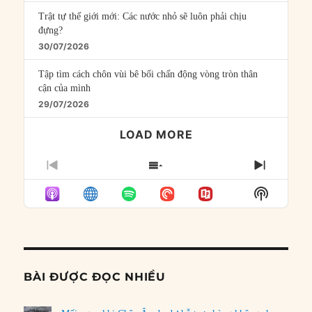
Trật tự thế giới mới: Các nước nhỏ sẽ luôn phải chịu
đựng?
30/07/2026
Tập tìm cách chôn vùi bê bối chấn động vòng tròn thân
cận của mình
29/07/2026
LOAD MORE
PREVIOUS
SHOW
NEXT
EPISODE
EPISODES
EPISO
Show
LIST
Podcast
Informat
BÀI ĐƯỢC ĐỌC NHIỀU