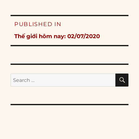
Post
PUBLISHED IN
navigation
Thế giới hôm nay: 02/07/2020
SE
Search
for: