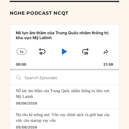
NGHE PODCAST NCQT
Audio
Player
Nỗ lực âm thầm của Trung Quốc nhằm thống trị
khu vực Mỹ Latinh
1
X
SKIP
PLAY
JUMP
CHANGE
SHARE
PLAYBACK
THIS
BACKWARD
PAUSE
FORWARD
00:00
RATE
21:08
EPISOD
Search
Episodes
Nỗ lực âm thầm của Trung Quốc nhằm thống trị khu vực
Mỹ Latinh
06/08/2026
Nợ cho kẻ mộng mơ: Vốn vay chính sách và giới hạn của
việc cho startup vay vốn
05/08/2026