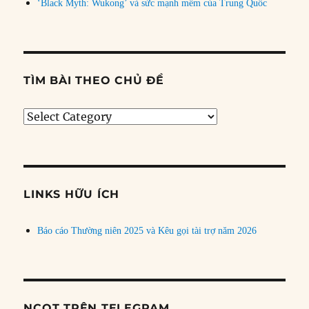
‘Black Myth: Wukong’ và sức mạnh mềm của Trung Quốc
TÌM BÀI THEO CHỦ ĐỀ
Tìm
bài
theo
chủ
đề
LINKS HỮU ÍCH
Báo cáo Thường niên 2025 và Kêu gọi tài trợ năm 2026
NCQT TRÊN TELEGRAM