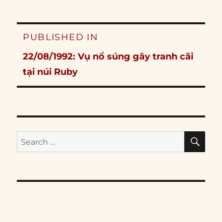
Post
PUBLISHED IN
navigation
22/08/1992: Vụ nổ súng gây tranh cãi
tại núi Ruby
SE
Search
for: