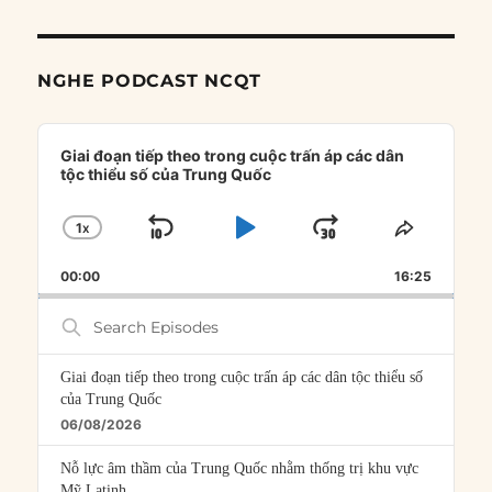
NGHE PODCAST NCQT
Audio
Player
Giai đoạn tiếp theo trong cuộc trấn áp các dân
tộc thiểu số của Trung Quốc
1
X
SKIP
PLAY
JUMP
CHANGE
SHARE
PLAYBACK
THIS
BACKWARD
PAUSE
FORWARD
00:00
RATE
16:25
EPISOD
Search
Episodes
Giai đoạn tiếp theo trong cuộc trấn áp các dân tộc thiểu số
của Trung Quốc
06/08/2026
Nỗ lực âm thầm của Trung Quốc nhằm thống trị khu vực
Mỹ Latinh