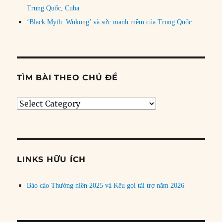
Trung Quốc, Cuba
‘Black Myth: Wukong’ và sức mạnh mềm của Trung Quốc
TÌM BÀI THEO CHỦ ĐỀ
Tìm
bài
theo
chủ
đề
LINKS HỮU ÍCH
Báo cáo Thường niên 2025 và Kêu gọi tài trợ năm 2026