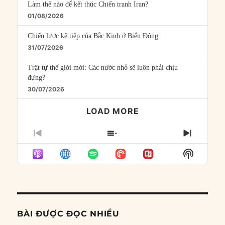
Làm thế nào để kết thúc Chiến tranh Iran?
01/08/2026
Chiến lược kế tiếp của Bắc Kinh ở Biển Đông
31/07/2026
Trật tự thế giới mới: Các nước nhỏ sẽ luôn phải chịu
đựng?
30/07/2026
LOAD MORE
PREVIOUS
SHOW
NEXT
EPISODE
EPISODES
EPISO
Show
LIST
Podcast
Informat
BÀI ĐƯỢC ĐỌC NHIỀU