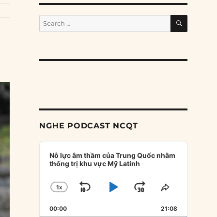
SEARCH
Search
for:
NGHE PODCAST NCQT
Audio
Player
Nỗ lực âm thầm của Trung Quốc nhằm
thống trị khu vực Mỹ Latinh
1
X
SKIP
PLAY
JUMP
CHANGE
SHARE
PLAYBACK
THIS
BACKWARD
PAUSE
FORWARD
00:00
RATE
21:08
EPISODE