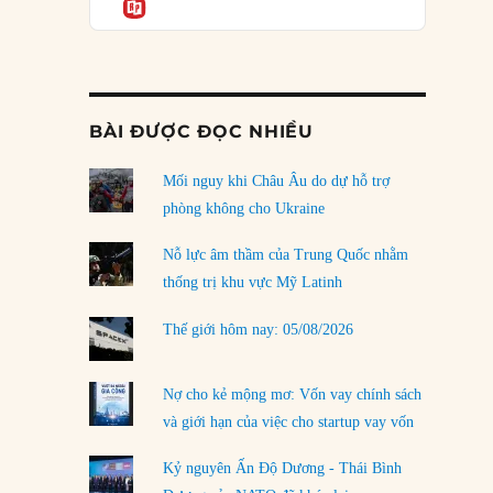
Informatio
03/08/2026
Đặt cược vào thất bại: Các quỹ đầu tư mạo
hiểm quốc gia và khía cạnh chính trị của vốn
rủi ro
02/08/2026
BÀI ĐƯỢC ĐỌC NHIỀU
Làm thế nào để kết thúc Chiến tranh Iran?
Mối nguy khi Châu Âu do dự hỗ trợ
01/08/2026
phòng không cho Ukraine
Chiến lược kế tiếp của Bắc Kinh ở Biển Đông
31/07/2026
Nỗ lực âm thầm của Trung Quốc nhằm
thống trị khu vực Mỹ Latinh
Trật tự thế giới mới: Các nước nhỏ sẽ luôn
phải chịu đựng?
Thế giới hôm nay: 05/08/2026
30/07/2026
Tập tìm cách chôn vùi bê bối chấn động vòng
Nợ cho kẻ mộng mơ: Vốn vay chính sách
tròn thân cận của mình
và giới hạn của việc cho startup vay vốn
29/07/2026
Kỷ nguyên Ấn Độ Dương - Thái Bình
LOAD MORE