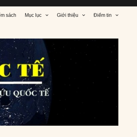
ểm sách
Mục lục
Giới thiệu
Điểm tin