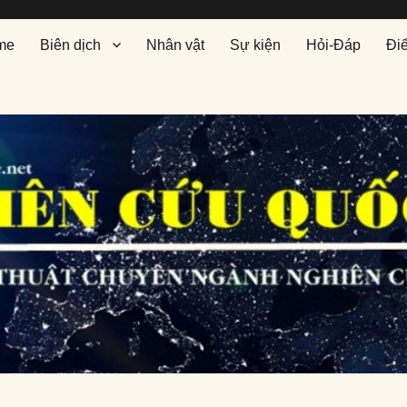
me
Biên dịch
Nhân vật
Sự kiện
Hỏi-Đáp
Đi