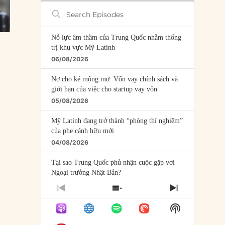
Search
Episodes
Nỗ lực âm thầm của Trung Quốc nhằm thống
trị khu vực Mỹ Latinh
06/08/2026
Nợ cho kẻ mộng mơ: Vốn vay chính sách và
giới hạn của việc cho startup vay vốn
05/08/2026
Mỹ Latinh đang trở thành “phòng thí nghiệm”
của phe cánh hữu mới
04/08/2026
Tại sao Trung Quốc phủ nhận cuộc gặp với
Ngoại trưởng Nhật Bản?
04/08/2026
PREVIOUS
SHOW
NEXT
EPISODE
EPISODES
EPISODE
Điểm mù chiến lược của Trump tại Thái Bình
Show
LIST
Dương
Podcast