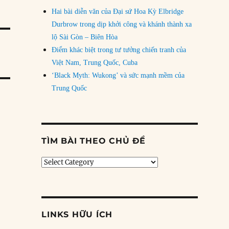
Hai bài diễn văn của Đại sứ Hoa Kỳ Elbridge
Durbrow trong dịp khởi công và khánh thành xa
lộ Sài Gòn – Biên Hòa
Điểm khác biệt trong tư tưởng chiến tranh của
Việt Nam, Trung Quốc, Cuba
‘Black Myth: Wukong’ và sức mạnh mềm của
Trung Quốc
TÌM BÀI THEO CHỦ ĐỀ
Tìm
bài
theo
chủ
đề
LINKS HỮU ÍCH