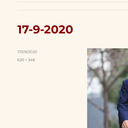
17-9-2020
Posted
17/09/2020
on
Full
620 × 348
size