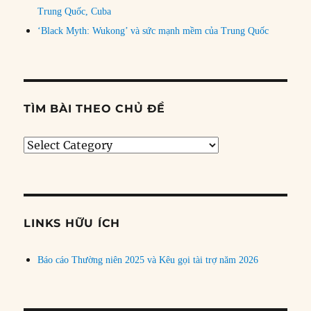
Trung Quốc, Cuba
‘Black Myth: Wukong’ và sức mạnh mềm của Trung Quốc
TÌM BÀI THEO CHỦ ĐỀ
Tìm
bài
theo
chủ
đề
LINKS HỮU ÍCH
Báo cáo Thường niên 2025 và Kêu gọi tài trợ năm 2026