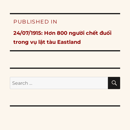
Post
PUBLISHED IN
navigation
24/07/1915: Hơn 800 người chết đuối
trong vụ lật tàu Eastland
SE
Search
for: