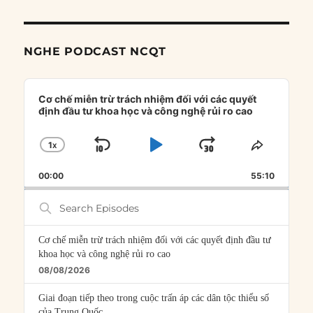
NGHE PODCAST NCQT
Audio
Player
Cơ chế miễn trừ trách nhiệm đối với các quyết
định đầu tư khoa học và công nghệ rủi ro cao
1
X
SKIP
PLAY
JUMP
CHANGE
SHARE
PLAYBACK
THIS
BACKWARD
PAUSE
FORWARD
00:00
RATE
55:10
EPISOD
Search
Episodes
Cơ chế miễn trừ trách nhiệm đối với các quyết định đầu tư
khoa học và công nghệ rủi ro cao
08/08/2026
Giai đoạn tiếp theo trong cuộc trấn áp các dân tộc thiểu số
của Trung Quốc