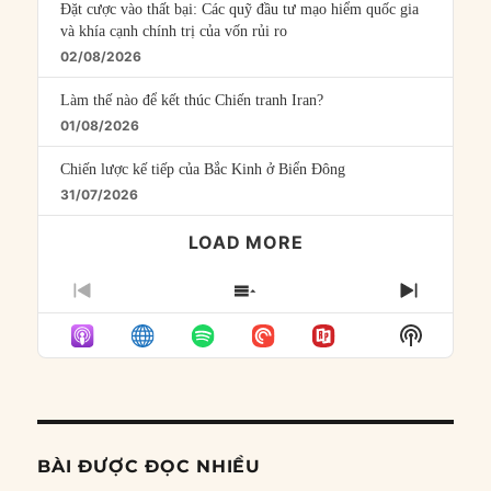
Đặt cược vào thất bại: Các quỹ đầu tư mạo hiểm quốc gia
và khía cạnh chính trị của vốn rủi ro
02/08/2026
Làm thế nào để kết thúc Chiến tranh Iran?
01/08/2026
Chiến lược kế tiếp của Bắc Kinh ở Biển Đông
31/07/2026
LOAD MORE
PREVIOUS
SHOW
NEXT
EPISODE
EPISODES
EPISO
Show
LIST
Podcast
Informat
BÀI ĐƯỢC ĐỌC NHIỀU