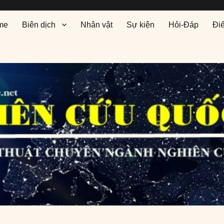
me
Biên dịch
Nhân vật
Sự kiện
Hỏi-Đáp
Đi