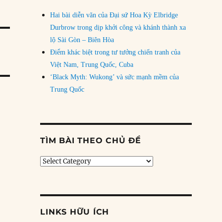
Hai bài diễn văn của Đại sứ Hoa Kỳ Elbridge
Durbrow trong dịp khởi công và khánh thành xa
lộ Sài Gòn – Biên Hòa
Điểm khác biệt trong tư tưởng chiến tranh của
Việt Nam, Trung Quốc, Cuba
‘Black Myth: Wukong’ và sức mạnh mềm của
Trung Quốc
TÌM BÀI THEO CHỦ ĐỀ
Tìm
bài
theo
chủ
đề
LINKS HỮU ÍCH