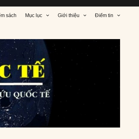
ểm sách
Mục lục
Giới thiệu
Điểm tin