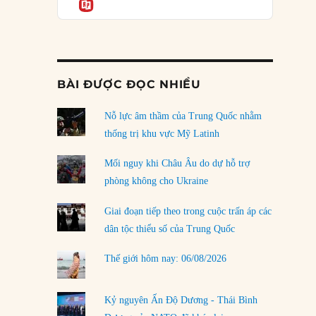
Informatio
04/08/2026
Điểm mù chiến lược của Trump tại Thái Bình
Dương
03/08/2026
BÀI ĐƯỢC ĐỌC NHIỀU
Đặt cược vào thất bại: Các quỹ đầu tư mạo
hiểm quốc gia và khía cạnh chính trị của vốn
rủi ro
Nỗ lực âm thầm của Trung Quốc nhằm
02/08/2026
thống trị khu vực Mỹ Latinh
Làm thế nào để kết thúc Chiến tranh Iran?
Mối nguy khi Châu Âu do dự hỗ trợ
01/08/2026
phòng không cho Ukraine
Chiến lược kế tiếp của Bắc Kinh ở Biển Đông
Giai đoạn tiếp theo trong cuộc trấn áp các
31/07/2026
dân tộc thiểu số của Trung Quốc
Trật tự thế giới mới: Các nước nhỏ sẽ luôn
Thế giới hôm nay: 06/08/2026
phải chịu đựng?
30/07/2026
Kỷ nguyên Ấn Độ Dương - Thái Bình
LOAD MORE