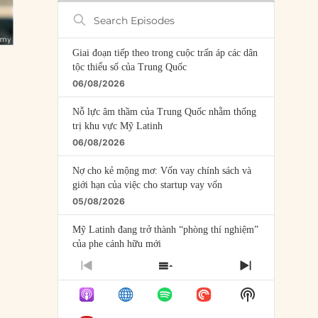
Search
Episodes
Giai đoạn tiếp theo trong cuộc trấn áp các dân
tộc thiểu số của Trung Quốc
06/08/2026
Nỗ lực âm thầm của Trung Quốc nhằm thống
trị khu vực Mỹ Latinh
06/08/2026
Nợ cho kẻ mộng mơ: Vốn vay chính sách và
giới hạn của việc cho startup vay vốn
05/08/2026
Mỹ Latinh đang trở thành “phòng thí nghiệm”
của phe cánh hữu mới
04/08/2026
PREVIOUS
SHOW
NEXT
EPISODE
EPISODES
EPISODE
Tại sao Trung Quốc phủ nhận cuộc gặp với
Show
LIST
Ngoại trưởng Nhật Bản?
Podcast