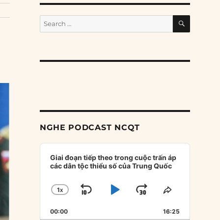
SEARCH
Search
for:
NGHE PODCAST NCQT
Audio
Player
Giai đoạn tiếp theo trong cuộc trấn áp
các dân tộc thiểu số của Trung Quốc
1
X
SKIP
PLAY
JUMP
CHANGE
SHARE
PLAYBACK
THIS
BACKWARD
PAUSE
FORWARD
00:00
RATE
16:25
EPISODE