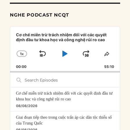
NGHE PODCAST NCQT
Audio
Player
Cơ chế miễn trừ trách nhiệm đối với các quyết
định đầu tư khoa học và công nghệ rủi ro cao
1
X
SKIP
PLAY
JUMP
CHANGE
SHARE
PLAYBACK
THIS
BACKWARD
PAUSE
FORWARD
00:00
RATE
55:10
EPISOD
Search
Episodes
Cơ chế miễn trừ trách nhiệm đối với các quyết định đầu tư
khoa học và công nghệ rủi ro cao
08/08/2026
Giai đoạn tiếp theo trong cuộc trấn áp các dân tộc thiểu số
của Trung Quốc
06/08/2026