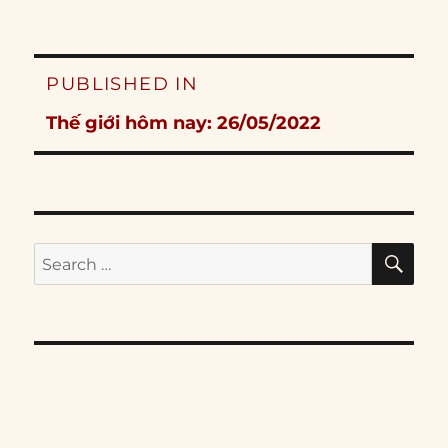
Post
PUBLISHED IN
navigation
Thế giới hôm nay: 26/05/2022
SE
Search
for: