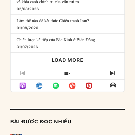
và khía cạnh chính trị của vốn rủi ro
02/08/2026
Làm thế nào để kết thúc Chiến tranh Iran?
01/08/2026
Chiến lược kế tiếp của Bắc Kinh ở Biển Đông
31/07/2026
LOAD MORE
PREVIOUS
SHOW
NEXT
EPISODE
EPISODES
EPISO
Show
LIST
Podcast
Informat
BÀI ĐƯỢC ĐỌC NHIỀU