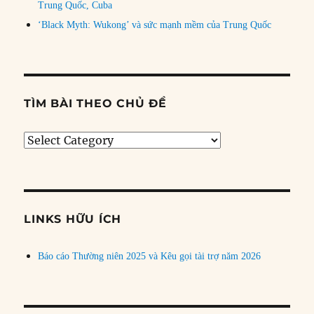
Trung Quốc, Cuba
‘Black Myth: Wukong’ và sức mạnh mềm của Trung Quốc
TÌM BÀI THEO CHỦ ĐỀ
Tìm
bài
theo
chủ
đề
LINKS HỮU ÍCH
Báo cáo Thường niên 2025 và Kêu gọi tài trợ năm 2026