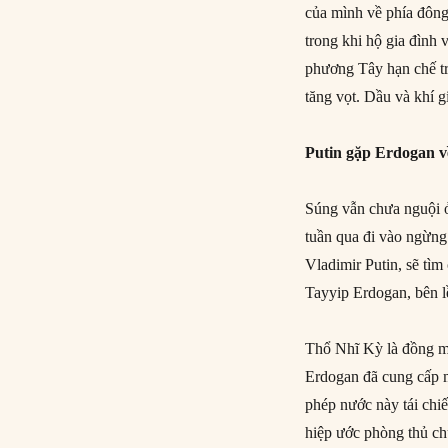
của mình về phía đông.
trong khi hộ gia đình 
phương Tây hạn chế tr
tăng vọt. Dầu và khí g
Putin gặp Erdogan v
Súng vẫn chưa nguội ở
tuần qua đi vào ngừng
Vladimir Putin, sẽ tì
Tayyip Erdogan, bên l
Thổ Nhĩ Kỳ là đồng m
Erdogan đã cung cấp m
phép nước này tái ch
hiệp ước phòng thủ ch