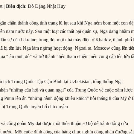
st
|
Biên dịch:
Đỗ Đặng Nhật Huy
găn chặn thành công tình trạng lũ lụt sau khi Nga ném bom một con đậ
miền nam nước này. Sau một loạt các thất bại quân sự, Nga đang nhắm 
 dân sự của Ukraine; trong đó, một nhà máy điện ở Kharkiv, thành phố 
 đã bị tên lửa Nga làm ngừng hoạt động. Ngoài ra, Moscow cũng lên ti
ua “lằn ranh đỏ” và trở thành “bên tham chiến” nếu cung cấp tên lửa 
ủ tịch Trung Quốc Tập Cận Bình tại Uzbekistan, tổng thống Nga
nhận “những câu hỏi và quan ngại” của Trung Quốc về cuộc xâm lược
g Putin lên án “những hành động khiêu khích” hồi tháng 8 của Mỹ ở 
n bị Trung Quốc tuyên bố chủ quyền.
t và công đoàn
Mỹ
đạt được một thỏa thuận sơ bộ ​​để tránh đóng cửa
ất nước. Một cuộc đình công của hàng chục nghìn công nhân đường sắt