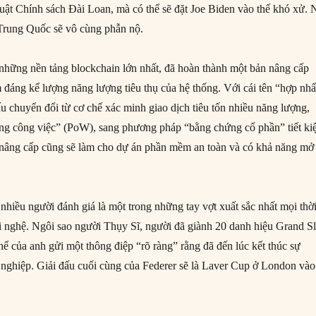
uật Chính sách Đài Loan, mà có thể sẽ đặt Joe Biden vào thế khó xử. 
 Trung Quốc sẽ vô cùng phẫn nộ.
 những nền tảng blockchain lớn nhất, đã hoàn thành một bản nâng cấp
đáng kể lượng năng lượng tiêu thụ của hệ thống. Với cái tên “hợp nhấ
u chuyển đổi từ cơ chế xác minh giao dịch tiêu tốn nhiều năng lượng,
ứng công việc” (PoW), sang phương pháp “bằng chứng cổ phần” tiết k
 nâng cấp cũng sẽ làm cho dự án phần mềm an toàn và có khả năng mở
 nhiều người đánh giá là một trong những tay vợt xuất sắc nhất mọi thờ
iải nghệ. Ngôi sao người Thụy Sĩ, người đã giành 20 danh hiệu Grand S
hể của anh gửi một thông điệp “rõ ràng” rằng đã đến lúc kết thúc sự
 nghiệp. Giải đấu cuối cùng của Federer sẽ là Laver Cup ở London vào