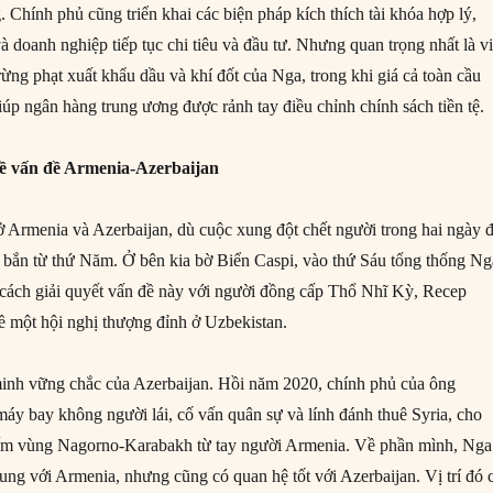
 Chính phủ cũng triển khai các biện pháp kích thích tài khóa hợp lý,
và doanh nghiệp tiếp tục chi tiêu và đầu tư. Nhưng quan trọng nhất là v
ừng phạt xuất khẩu dầu và khí đốt của Nga, trong khi giá cả toàn cầu
iúp ngân hàng trung ương được rảnh tay điều chỉnh chính sách tiền tệ.
ề vấn đề Armenia-Azerbaijan
 Armenia và Azerbaijan, dù cuộc xung đột chết người trong hai ngày 
 bắn từ thứ Năm. Ở bên kia bờ Biển Caspi, vào thứ Sáu tổng thống Ng
m cách giải quyết vấn đề này với người đồng cấp Thổ Nhĩ Kỳ, Recep
ề một hội nghị thượng đỉnh ở Uzbekistan.
inh vững chắc của Azerbaijan. Hồi năm 2020, chính phủ của ông
áy bay không người lái, cố vấn quân sự và lính đánh thuê Syria, cho
iếm vùng Nagorno-Karabakh từ tay người Armenia. Về phần mình, Nga
ung với Armenia, nhưng cũng có quan hệ tốt với Azerbaijan. Vị trí đó 