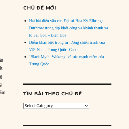
CHỦ ĐỀ MỚI
Hai bài diễn văn của Đại sứ Hoa Kỳ Elbridge
Durbrow trong dịp khởi công và khánh thành xa
lộ Sài Gòn – Biên Hòa
Điểm khác biệt trong tư tưởng chiến tranh của
Việt Nam, Trung Quốc, Cuba
‘Black Myth: Wukong’ và sức mạnh mềm của
áu
Trung Quốc
ất
ng
g
hằm
TÌM BÀI THEO CHỦ ĐỀ
Tìm
bài
theo
chủ
”