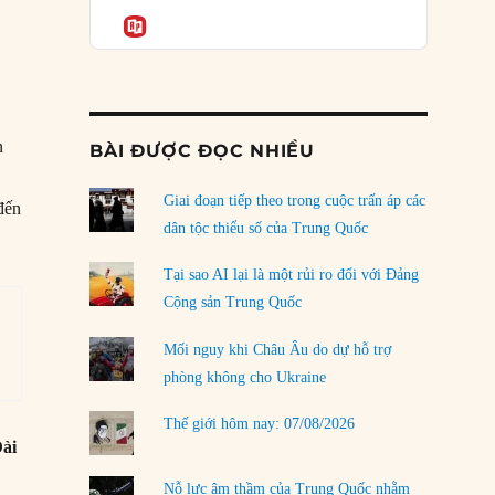
Podcast
của phe cánh hữu mới
Informatio
04/08/2026
Tại sao Trung Quốc phủ nhận cuộc gặp với
Ngoại trưởng Nhật Bản?
04/08/2026
n
BÀI ĐƯỢC ĐỌC NHIỀU
Điểm mù chiến lược của Trump tại Thái Bình
Dương
Giai đoạn tiếp theo trong cuộc trấn áp các
đến
03/08/2026
dân tộc thiểu số của Trung Quốc
Đặt cược vào thất bại: Các quỹ đầu tư mạo
Tại sao AI lại là một rủi ro đối với Đảng
hiểm quốc gia và khía cạnh chính trị của vốn
Cộng sản Trung Quốc
rủi ro
02/08/2026
Mối nguy khi Châu Âu do dự hỗ trợ
phòng không cho Ukraine
Làm thế nào để kết thúc Chiến tranh Iran?
01/08/2026
Thế giới hôm nay: 07/08/2026
ài
Chiến lược kế tiếp của Bắc Kinh ở Biển Đông
u
31/07/2026
Nỗ lực âm thầm của Trung Quốc nhằm