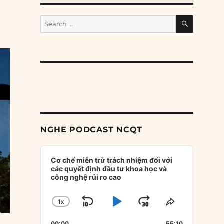
SEARCH
Search
for:
NGHE PODCAST NCQT
Audio
Player
Cơ chế miễn trừ trách nhiệm đối với
các quyết định đầu tư khoa học và
công nghệ rủi ro cao
1
X
SKIP
PLAY
JUMP
CHANGE
SHARE
PLAYBACK
THIS
BACKWARD
PAUSE
FORWARD
00:00
55:10