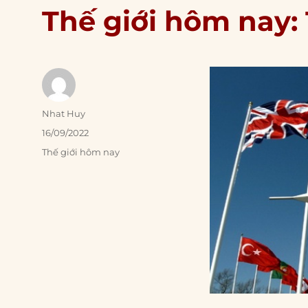
Thế giới hôm nay:
Author
Nhat Huy
Posted
16/09/2022
on
Categories
Thế giới hôm nay