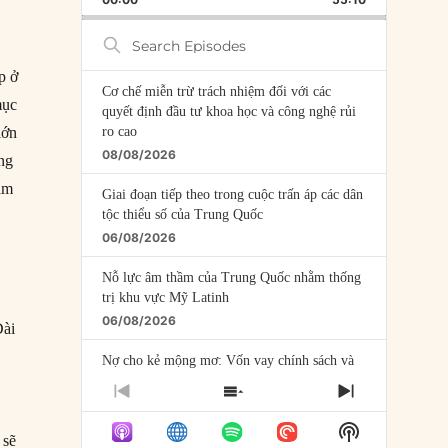
RATE
EPISODE
Search
Episodes
p ở
Cơ chế miễn trừ trách nhiệm đối với các
mục
quyết định đầu tư khoa học và công nghệ rủi
ro cao
lớn
08/08/2026
ếng
tầm
Giai đoạn tiếp theo trong cuộc trấn áp các dân
tộc thiểu số của Trung Quốc
06/08/2026
Nỗ lực âm thầm của Trung Quốc nhằm thống
trị khu vực Mỹ Latinh
06/08/2026
Đài
Nợ cho kẻ mộng mơ: Vốn vay chính sách và
giới hạn của việc cho startup vay vốn
PREVIOUS
SHOW
NEXT
05/08/2026
EPISODE
EPISODES
EPISODE
Show
LIST
 sẽ
Mỹ Latinh đang trở thành “phòng thí nghiệm”