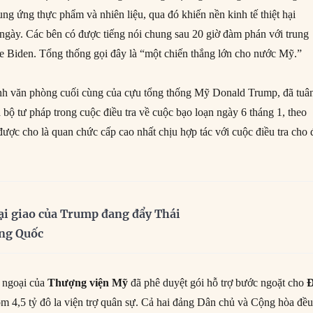
ng ứng thực phẩm và nhiên liệu, qua đó khiến nền kinh tế thiệt hại
 ngày. Các bên có được tiếng nói chung sau 20 giờ đàm phán với trung
oe Biden. Tổng thống gọi đây là “một chiến thắng lớn cho nước Mỹ.”
nh văn phòng cuối cùng của cựu tổng thống Mỹ Donald Trump, đã tuâ
ủa bộ tư pháp trong cuộc điều tra về cuộc bạo loạn ngày 6 tháng 1, theo
ợc cho là quan chức cấp cao nhất chịu hợp tác với cuộc điều tra cho 
ại giao của Trump đang đẩy Thái
ung Quốc
i ngoại của
Thượng viện Mỹ
đã phê duyệt gói hỗ trợ bước ngoặt cho
Đ
ồm 4,5 tỷ đô la viện trợ quân sự. Cả hai đảng Dân chủ và Cộng hòa đề