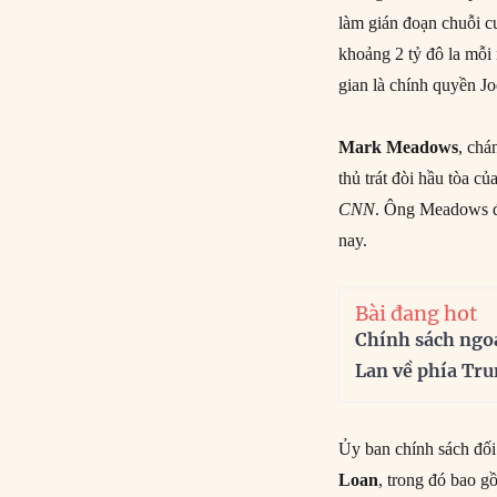
làm gián đoạn chuỗi cu
khoảng 2 tỷ đô la mỗi
gian là chính quyền J
Mark Meadows
, chá
thủ trát đòi hầu tòa c
CNN
. Ông Meadows đư
nay.
Bài đang hot
Chính sách ngo
Lan về phía Tr
Ủy ban chính sách đố
Loan
, trong đó bao g