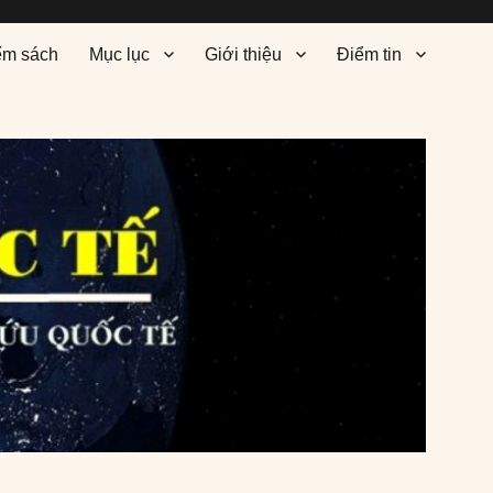
ểm sách
Mục lục
Giới thiệu
Điểm tin