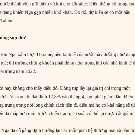
nước thành viên gửi thêm vũ khí cho Ukraine. Hiện thắng lợi trong cu
 đang khiến Nga gặp nhiều khó khăn. Do đó, dự kiến sẽ có một bầu
Tallinn.
không sụp đổ?
 khi Nga xâm lược Ukraine, nền kinh tế của nước này dường như đan
giá; thị trường chứng khoán phải đóng cửa; trong khi các nhà kinh tế 
% trong năm 2022.
i nay không cho thấy điều đó. Đồng rúp lấy lại giá trị chỉ trong một
lược. Và sau khi đạt đỉnh 17,8% vào tháng 4, lạm phát giảm dần. Điều
 trung ương nới lỏng chính sách tiền tệ, điều mà họ có khả năng sẽ ti
ù đã thấp hơn mức trước chiến tranh, lãi suất có thể lại được cắt giảm.
Nga đã cố gắng định hướng lại các mối quan hệ thương mại và đầu tư