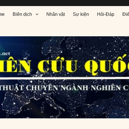
me
Biên dịch
Nhân vật
Sự kiện
Hỏi-Đáp
Đi