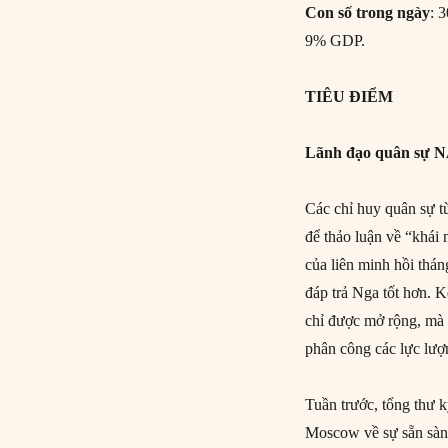
Con
số trong ngày
: 
9% GDP.
TIÊU ĐIỂM
Lãnh đạo quân sự N
Các chỉ huy quân sự t
để thảo luận về “khái
của liên minh hồi thá
đáp trả Nga tốt hơn. 
chỉ được mở rộng, mà 
phân công các lực lượn
Tuần trước, tổng thư 
Moscow về sự sẵn sàng