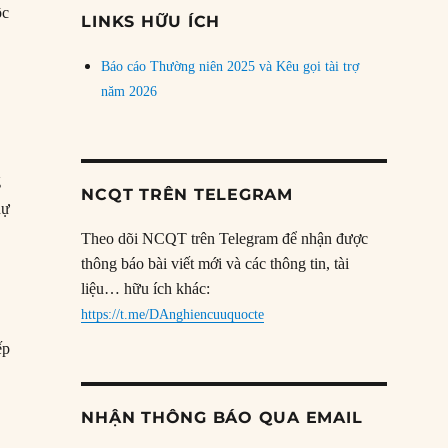
đề
ộc
LINKS HỮU ÍCH
Báo cáo Thường niên 2025 và Kêu gọi tài trợ
năm 2026
g
NCQT TRÊN TELEGRAM
dự
Theo dõi NCQT trên Telegram để nhận được
thông báo bài viết mới và các thông tin, tài
liệu… hữu ích khác:
https://t.me/DAnghiencuuquocte
ếp
NHẬN THÔNG BÁO QUA EMAIL