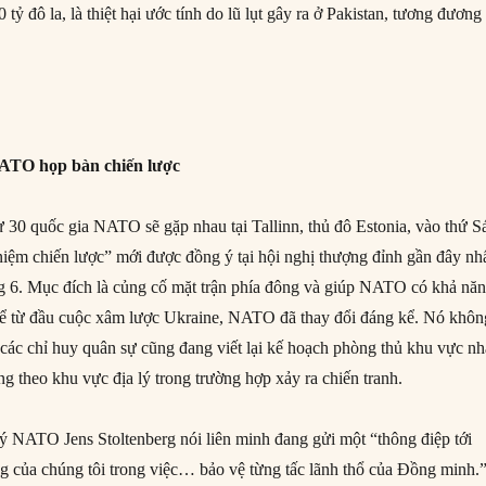
30 tỷ đô la, là thiệt hại ước tính do lũ lụt gây ra ở Pakistan, tương đương
ATO họp bàn chiến lược
ừ 30 quốc gia NATO sẽ gặp nhau tại Tallinn, thủ đô Estonia, vào thứ S
 niệm chiến lược” mới được đồng ý tại hội nghị thượng đỉnh gần đây nh
ng 6. Mục đích là củng cố mặt trận phía đông và giúp NATO có khả nă
Kể từ đầu cuộc xâm lược Ukraine, NATO đã thay đổi đáng kể. Nó khôn
các chỉ huy quân sự cũng đang viết lại kế hoạch phòng thủ khu vực n
g theo khu vực địa lý trong trường hợp xảy ra chiến tranh.
ký NATO Jens Stoltenberg nói liên minh đang gửi một “thông điệp tới
 của chúng tôi trong việc… bảo vệ từng tấc lãnh thổ của Đồng minh.