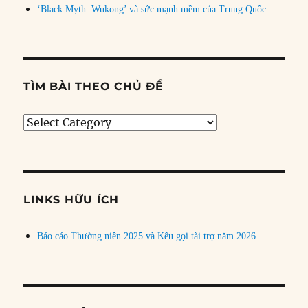
‘Black Myth: Wukong’ và sức mạnh mềm của Trung Quốc
TÌM BÀI THEO CHỦ ĐỀ
Tìm
bài
theo
chủ
đề
LINKS HỮU ÍCH
Báo cáo Thường niên 2025 và Kêu gọi tài trợ năm 2026