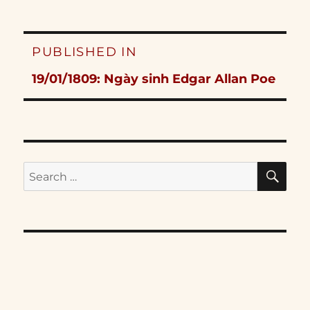
Post
PUBLISHED IN
navigation
19/01/1809: Ngày sinh Edgar Allan Poe
SE
Search
for: