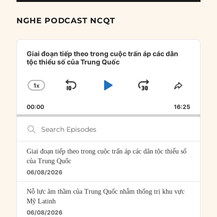
NGHE PODCAST NCQT
Audio
Player
Giai đoạn tiếp theo trong cuộc trấn áp các dân
tộc thiểu số của Trung Quốc
1
X
SKIP
PLAY
JUMP
CHANGE
SHARE
PLAYBACK
THIS
BACKWARD
PAUSE
FORWARD
00:00
RATE
16:25
EPISOD
Search
Episodes
Giai đoạn tiếp theo trong cuộc trấn áp các dân tộc thiểu số
của Trung Quốc
06/08/2026
Nỗ lực âm thầm của Trung Quốc nhằm thống trị khu vực
Mỹ Latinh
06/08/2026