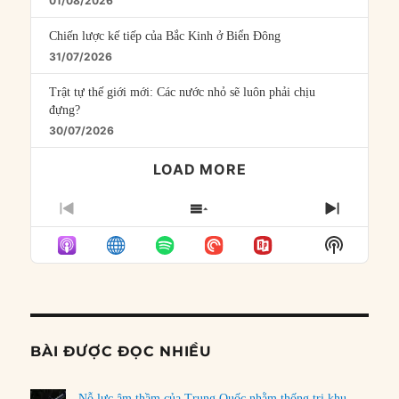
01/08/2026
Chiến lược kế tiếp của Bắc Kinh ở Biển Đông
31/07/2026
Trật tự thế giới mới: Các nước nhỏ sẽ luôn phải chịu
đựng?
30/07/2026
LOAD MORE
PREVIOUS
SHOW
NEXT
EPISODE
EPISODES
EPISO
Show
LIST
Podcast
Informat
BÀI ĐƯỢC ĐỌC NHIỀU
Nỗ lực âm thầm của Trung Quốc nhằm thống trị khu