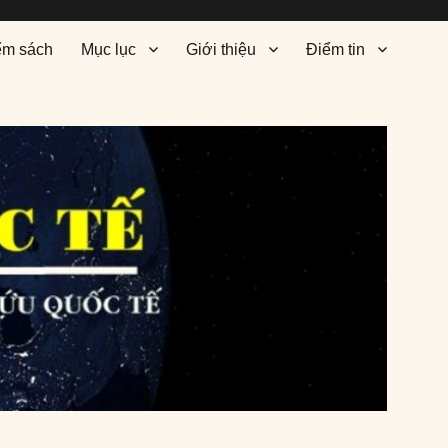
ểm sách
Mục lục
Giới thiệu
Điểm tin