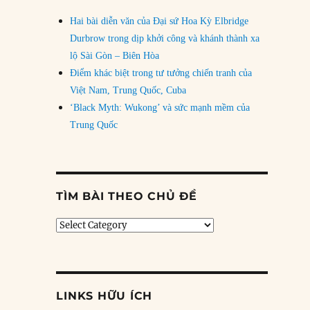
Hai bài diễn văn của Đại sứ Hoa Kỳ Elbridge
Durbrow trong dịp khởi công và khánh thành xa
lộ Sài Gòn – Biên Hòa
Điểm khác biệt trong tư tưởng chiến tranh của
Việt Nam, Trung Quốc, Cuba
‘Black Myth: Wukong’ và sức mạnh mềm của
Trung Quốc
TÌM BÀI THEO CHỦ ĐỀ
Tìm
bài
theo
chủ
đề
LINKS HỮU ÍCH