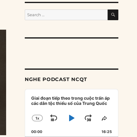
SEARCH
Search
for:
NGHE PODCAST NCQT
Audio
Player
Giai đoạn tiếp theo trong cuộc trấn áp
các dân tộc thiểu số của Trung Quốc
1
X
SKIP
PLAY
JUMP
CHANGE
SHARE
PLAYBACK
THIS
BACKWARD
PAUSE
FORWARD
00:00
RATE
16:25
EPISODE