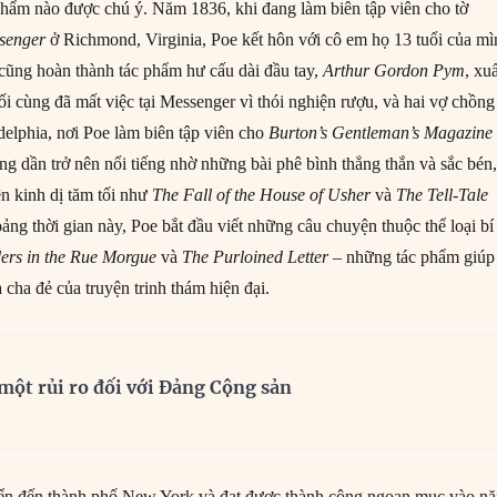
hẩm nào được chú ý. Năm 1836, khi đang làm biên tập viên cho tờ
ssenger
ở Richmond, Virginia, Poe kết hôn với cô em họ 13 tuổi của mì
ũng hoàn thành tác phẩm hư cấu dài đầu tay,
Arthur Gordon Pym
, xu
i cùng đã mất việc tại Messenger vì thói nghiện rượu, và hai vợ chồng
delphia, nơi Poe làm biên tập viên cho
Burton’s Gentleman’s Magazin
ng dần trở nên nổi tiếng nhờ những bài phê bình thẳng thắn và sắc bén
 kinh dị tăm tối như
The Fall of the House of Usher
và
The Tell-Tale
ng thời gian này, Poe bắt đầu viết những câu chuyện thuộc thể loại bí
ers in the Rue Morgue
và
The Purloined Letter
– những tác phẩm giúp
cha đẻ của truyện trinh thám hiện đại.
à một rủi ro đối với Đảng Cộng sản
n đến thành phố New York và đạt được thành công ngoạn mục vào n