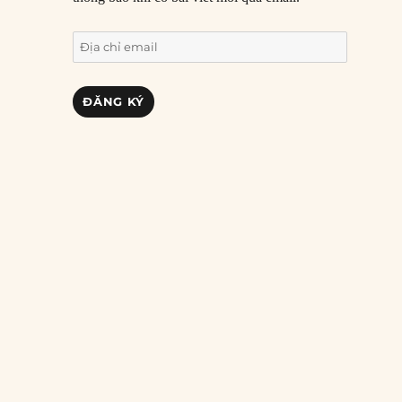
Địa
chỉ
email
ĐĂNG KÝ