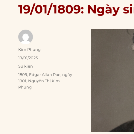
19/01/1809: Ngày s
Author
Kim Phụng
Posted
19/01/2023
on
Categories
Sự kiện
Tags
1809
,
Edgar Allan Poe
,
ngày
1901
,
Nguyễn Thị Kim
Phụng