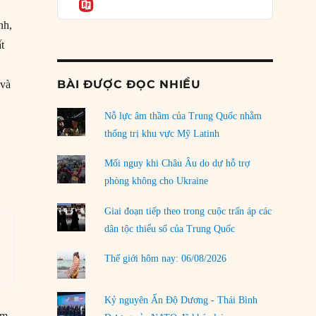
Informatio
04/08/2026
nh,
Điểm mù chiến lược của Trump tại Thái Bình
Dương
ất
03/08/2026
BÀI ĐƯỢC ĐỌC NHIỀU
e
và
Đặt cược vào thất bại: Các quỹ đầu tư mạo
hiểm quốc gia và khía cạnh chính trị của vốn
,
rủi ro
Nỗ lực âm thầm của Trung Quốc nhằm
02/08/2026
thống trị khu vực Mỹ Latinh
Làm thế nào để kết thúc Chiến tranh Iran?
Mối nguy khi Châu Âu do dự hỗ trợ
01/08/2026
phòng không cho Ukraine
Chiến lược kế tiếp của Bắc Kinh ở Biển Đông
Giai đoạn tiếp theo trong cuộc trấn áp các
31/07/2026
dân tộc thiểu số của Trung Quốc
Trật tự thế giới mới: Các nước nhỏ sẽ luôn
Thế giới hôm nay: 06/08/2026
phải chịu đựng?
30/07/2026
Kỷ nguyên Ấn Độ Dương - Thái Bình
LOAD MORE
ăm