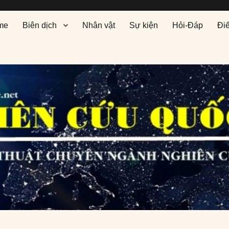
me
Biên dịch
Nhân vật
Sự kiện
Hỏi-Đáp
Đi