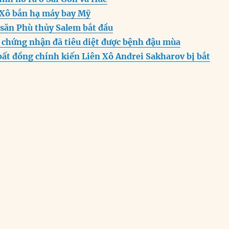
er
p
m
 Xô bắn hạ máy bay Mỹ
 săn Phù thủy Salem bắt đầu
chứng nhận đã tiêu diệt được bệnh đậu mùa
bất đồng chính kiến Liên Xô Andrei Sakharov bị bắt