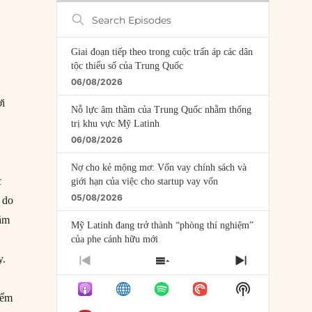
Search
Episodes
Giai đoạn tiếp theo trong cuộc trấn áp các dân
tộc thiểu số của Trung Quốc
06/08/2026
ời
Nỗ lực âm thầm của Trung Quốc nhằm thống
trị khu vực Mỹ Latinh
06/08/2026
Nợ cho kẻ mộng mơ: Vốn vay chính sách và
c
giới hạn của việc cho startup vay vốn
05/08/2026
 do
năm
Mỹ Latinh đang trở thành “phòng thí nghiệm”
của phe cánh hữu mới
04/08/2026
y.
PREVIOUS
SHOW
NEXT
EPISODE
EPISODES
EPISODE
Tại sao Trung Quốc phủ nhận cuộc gặp với
Show
LIST
iểm
Ngoại trưởng Nhật Bản?
Podcast