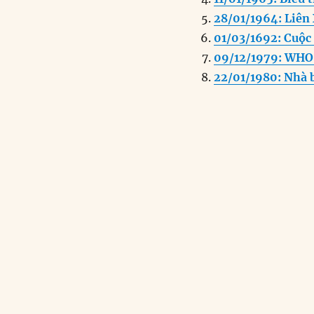
o
n
28/01/1964: Liên
k
01/03/1692: Cuộc
09/12/1979: WHO 
22/01/1980: Nhà 