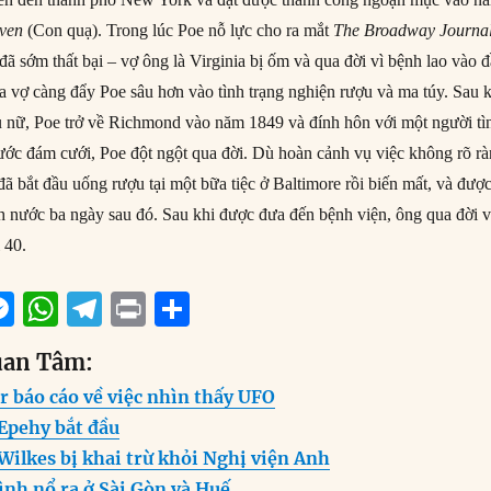
aven
(Con quạ). Trong lúc Poe nỗ lực cho ra mắt
The Broadway Journa
đã sớm thất bại – vợ ông là Virginia bị ốm và qua đời vì bệnh lao vào 
a vợ càng đẩy Poe sâu hơn vào tình trạng nghiện rượu và ma túy. Sau 
hụ nữ, Poe trở về Richmond vào năm 1849 và đính hôn với một người tì
rước đám cưới, Poe đột ngột qua đời. Dù hoàn cảnh vụ việc không rõ rà
ã bắt đầu uống rượu tại một bữa tiệc ở Baltimore rồi biến mất, và đượ
nh nước ba ngày sau đó. Sau khi được đưa đến bệnh viện, ông qua đời 
 40.
M
W
T
P
S
m
e
h
el
ri
h
uan Tâm:
i
ss
at
e
n
a
r báo cáo về việc nhìn thấy UFO
e
s
g
t
re
 Epehy bắt đầu
n
A
r
Wilkes bị khai trừ khỏi Nghị viện Anh
g
p
a
ình nổ ra ở Sài Gòn và Huế