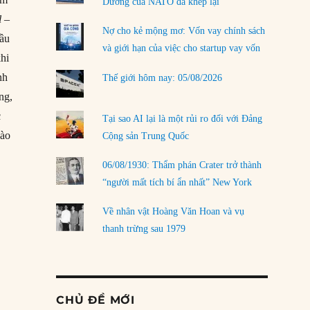
Dương của NATO đã khép lại
l
–
Nợ cho kẻ mộng mơ: Vốn vay chính sách
đầu
và giới hạn của việc cho startup vay vốn
khi
nh
Thế giới hôm nay: 05/08/2026
ng,
c
Tại sao AI lại là một rủi ro đối với Đảng
vào
Cộng sản Trung Quốc
06/08/1930: Thẩm phán Crater trở thành
“người mất tích bí ẩn nhất” New York
Về nhân vật Hoàng Văn Hoan và vụ
thanh trừng sau 1979
CHỦ ĐỀ MỚI