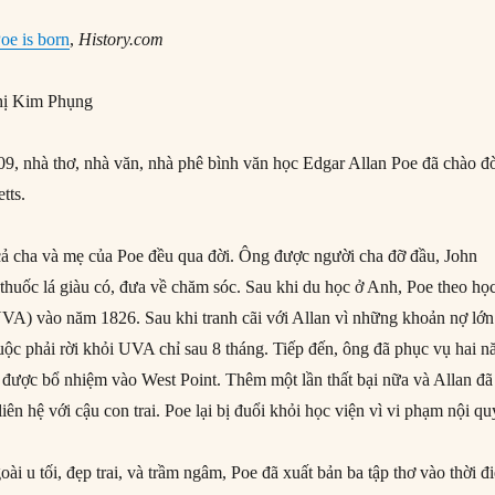
oe is born
,
History.com
ị Kim Phụng
, nhà thơ, nhà văn, nhà phê bình văn học Edgar Allan Poe đã chào đ
tts.
cả cha và mẹ của Poe đều qua đời. Ông được người cha đỡ đầu, John
 thuốc lá giàu có, đưa về chăm sóc. Sau khi du học ở Anh, Poe theo họ
(UVA) vào năm 1826. Sau khi tranh cãi với Allan vì những khoản nợ lớn
uộc phải rời khỏi UVA chỉ sau 8 tháng. Tiếp đến, ông đã phục vụ hai 
được bổ nhiệm vào West Point. Thêm một lần thất bại nữa và Allan đã
iên hệ với cậu con trai. Poe lại bị đuổi khỏi học viện vì vi phạm nội qu
ài u tối, đẹp trai, và trầm ngâm, Poe đã xuất bản ba tập thơ vào thời đ