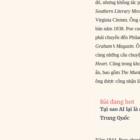
đó, nhưng không tác p
Southern Literary Me
Virginia Clemm. Ông c
bản năm 1838. Poe cuố
phải chuyển đến Phila
Graham’s Magazin
. Ô
cùng những câu chuyện
Heart.
Cũng trong khoả
ẩn, bao gồm
The Murd
ông được công nhận là 
Bài đang hot
Tại sao AI lại l
Trung Quốc
Năm 1844, Poes chuyể