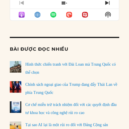
PREVIOUS
SHOW
NEXT
EPISODE
EPISODES
EPISO
Show
LIST
Podcast
Informat
BÀI ĐƯỢC ĐỌC NHIỀU
Hình thức chiến tranh với Đài Loan mà Trung Quốc có
thể chọn
Chính sách ngoại giao của Trump đang đẩy Thái Lan về
phía Trung Quốc
Cơ chế miễn trừ trách nhiệm đối với các quyết định đầu
tư khoa học và công nghệ rủi ro cao
Tại sao AI lại là một rủi ro đối với Đảng Cộng sản