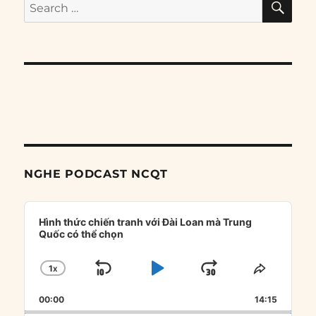
Search
for:
NGHE PODCAST NCQT
Audio
Player
Hình thức chiến tranh với Đài Loan mà Trung
Quốc có thể chọn
1
X
SKIP
PLAY
JUMP
CHANGE
SHARE
PLAYBACK
THIS
BACKWARD
PAUSE
FORWARD
00:00
RATE
14:15
EPISOD