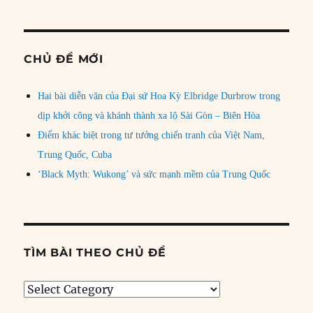
CHỦ ĐỀ MỚI
Hai bài diễn văn của Đại sứ Hoa Kỳ Elbridge Durbrow trong
dịp khởi công và khánh thành xa lộ Sài Gòn – Biên Hòa
Điểm khác biệt trong tư tưởng chiến tranh của Việt Nam,
Trung Quốc, Cuba
‘Black Myth: Wukong’ và sức mạnh mềm của Trung Quốc
TÌM BÀI THEO CHỦ ĐỀ
Tìm
bài