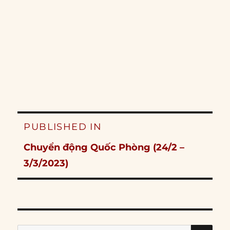
Post
PUBLISHED IN
navigation
Chuyển động Quốc Phòng (24/2 –
3/3/2023)
SE