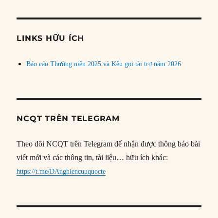
theo
chủ
đề
LINKS HỮU ÍCH
Báo cáo Thường niên 2025 và Kêu gọi tài trợ năm 2026
NCQT TRÊN TELEGRAM
Theo dõi NCQT trên Telegram để nhận được thông báo bài
viết mới và các thông tin, tài liệu… hữu ích khác:
https://t.me/DAnghiencuuquocte