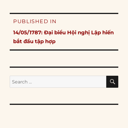
Post
PUBLISHED IN
navigation
14/05/1787: Đại biểu Hội nghị Lập hiến
bắt đầu tập hợp
SE
Search
for: