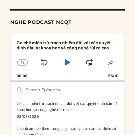
NGHE PODCAST NCQT
Audio
Player
Cơ chế miễn trừ trách nhiệm đối với các quyết
định đầu tư khoa học và công nghệ rủi ro cao
1
X
SKIP
PLAY
JUMP
CHANGE
SHARE
PLAYBACK
THIS
BACKWARD
PAUSE
FORWARD
00:00
RATE
55:10
EPISOD
Search
Episodes
Cơ chế miễn trừ trách nhiệm đối với các quyết định đầu tư
khoa học và công nghệ rủi ro cao
08/08/2026
Giai đoạn tiếp theo trong cuộc trấn áp các dân tộc thiểu số
của Trung Quốc