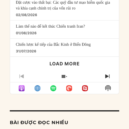
Đặt cược vào thất bại: Các quỹ đầu tư mạo hiểm quốc gia
và khía cạnh chính trị của vốn rủi ro
02/08/2026
Làm thế nào để kết thúc Chiến tranh Iran?
01/08/2026
Chiến lược kế tiếp của Bắc Kinh ở Biển Đông
31/07/2026
LOAD MORE
PREVIOUS
SHOW
NEXT
EPISODE
EPISODES
EPISO
Show
LIST
Podcast
Informat
BÀI ĐƯỢC ĐỌC NHIỀU