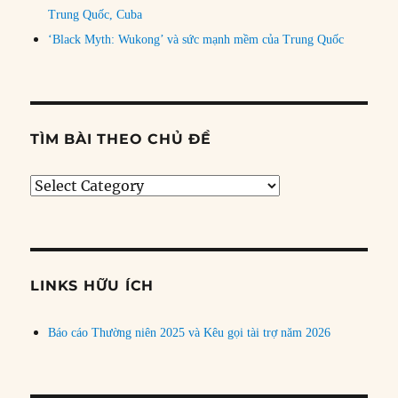
Trung Quốc, Cuba
‘Black Myth: Wukong’ và sức mạnh mềm của Trung Quốc
TÌM BÀI THEO CHỦ ĐỀ
Tìm
bài
theo
chủ
đề
LINKS HỮU ÍCH
Báo cáo Thường niên 2025 và Kêu gọi tài trợ năm 2026