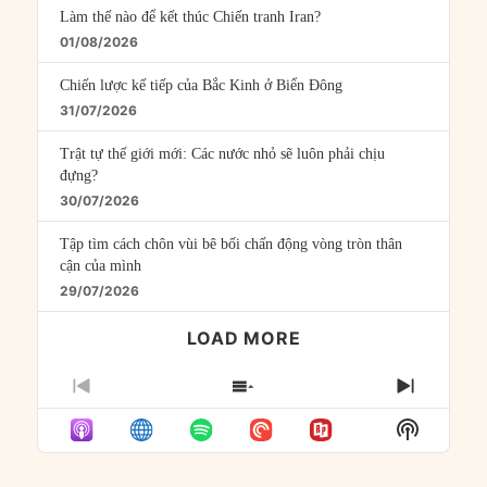
Làm thế nào để kết thúc Chiến tranh Iran?
01/08/2026
Chiến lược kế tiếp của Bắc Kinh ở Biển Đông
31/07/2026
Trật tự thế giới mới: Các nước nhỏ sẽ luôn phải chịu
đựng?
30/07/2026
Tập tìm cách chôn vùi bê bối chấn động vòng tròn thân
cận của mình
29/07/2026
LOAD MORE
PREVIOUS
SHOW
NEXT
EPISODE
EPISODES
EPISO
Show
LIST
Podcast
Informat