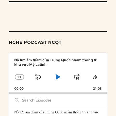
NGHE PODCAST NCQT
Audio
Player
Nỗ lực âm thầm của Trung Quốc nhằm thống trị
khu vực Mỹ Latinh
1
X
SKIP
PLAY
JUMP
CHANGE
SHARE
PLAYBACK
THIS
BACKWARD
PAUSE
FORWARD
00:00
RATE
21:08
EPISOD
Search
Episodes
Nỗ lực âm thầm của Trung Quốc nhằm thống trị khu vực