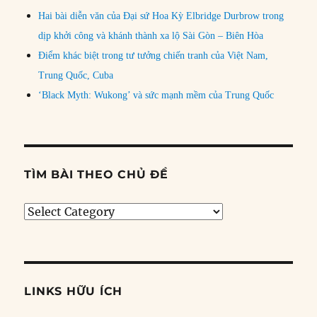
Hai bài diễn văn của Đại sứ Hoa Kỳ Elbridge Durbrow trong
dịp khởi công và khánh thành xa lộ Sài Gòn – Biên Hòa
Điểm khác biệt trong tư tưởng chiến tranh của Việt Nam,
Trung Quốc, Cuba
‘Black Myth: Wukong’ và sức mạnh mềm của Trung Quốc
TÌM BÀI THEO CHỦ ĐỀ
Tìm
bài
theo
chủ
đề
LINKS HỮU ÍCH