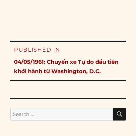
Post
PUBLISHED IN
navigation
04/05/1961: Chuyến xe Tự do đầu tiên
khởi hành từ Washington, D.C.
SE
Search
for: