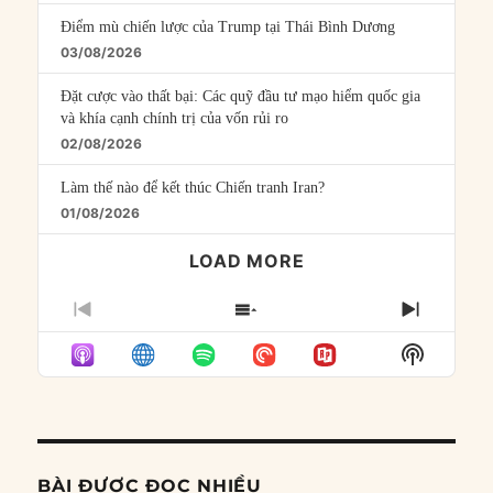
Điểm mù chiến lược của Trump tại Thái Bình Dương
03/08/2026
Đặt cược vào thất bại: Các quỹ đầu tư mạo hiểm quốc gia
và khía cạnh chính trị của vốn rủi ro
02/08/2026
Làm thế nào để kết thúc Chiến tranh Iran?
01/08/2026
LOAD MORE
PREVIOUS
SHOW
NEXT
EPISODE
EPISODES
EPISO
Show
LIST
Podcast
Informat
BÀI ĐƯỢC ĐỌC NHIỀU