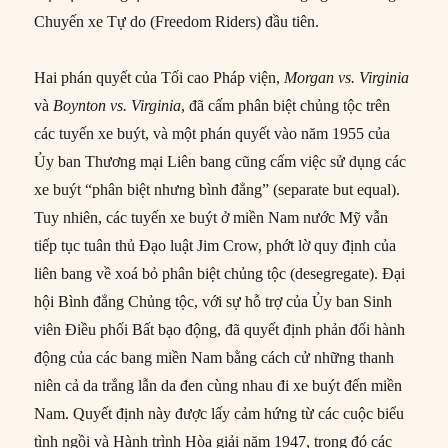
Chuyến xe Tự do (Freedom Riders) đầu tiên.
Hai phán quyết của Tối cao Pháp viện,
Morgan vs. Virginia
và
Boynton vs. Virginia
, đã cấm phân biệt chủng tộc trên
các tuyến xe buýt, và một phán quyết vào năm 1955 của
Ủy ban Thương mại Liên bang cũng cấm việc sử dụng các
xe buýt “phân biệt nhưng bình đẳng” (separate but equal).
Tuy nhiên, các tuyến xe buýt ở miền Nam nước Mỹ vẫn
tiếp tục tuân thủ Đạo luật Jim Crow, phớt lờ quy định của
liên bang về xoá bỏ phân biệt chủng tộc (desegregate). Đại
hội Bình đẳng Chủng tộc, với sự hỗ trợ của Ủy ban Sinh
viên Điều phối Bất bạo động, đã quyết định phản đối hành
động của các bang miền Nam bằng cách cử những thanh
niên cả da trắng lẫn da đen cùng nhau đi xe buýt đến miền
Nam. Quyết định này được lấy cảm hứng từ các cuộc biểu
tình ngồi và Hành trình Hòa giải năm 1947, trong đó các