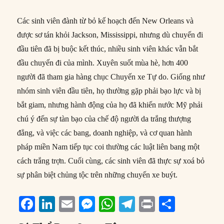
Các sinh viên đành từ bỏ kế hoạch đến New Orleans và
được sơ tán khỏi Jackson, Mississippi, nhưng dù chuyến đi
đầu tiên đã bị buộc kết thúc, nhiều sinh viên khác vẫn bắt
đầu chuyến đi của mình. Xuyên suốt mùa hè, hơn 400
người đã tham gia hàng chục Chuyến xe Tự do. Giống như
nhóm sinh viên đầu tiên, họ thường gặp phải bạo lực và bị
bắt giam, nhưng hành động của họ đã khiến nước Mỹ phải
chú ý đến sự tàn bạo của chế độ người da trắng thượng
đẳng, và việc các bang, doanh nghiệp, và cơ quan hành
pháp miền Nam tiếp tục coi thường các luật liên bang một
cách trắng trợn. Cuối cùng, các sinh viên đã thực sự xoá bỏ
sự phân biệt chủng tộc trên những chuyến xe buýt.
F
Li
E
M
W
T
P
S
a
n
m
e
h
el
ri
h