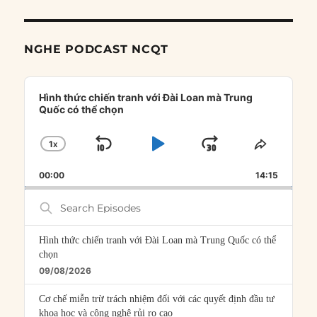
NGHE PODCAST NCQT
Audio
Player
Hình thức chiến tranh với Đài Loan mà Trung
Quốc có thể chọn
1
X
SKIP
PLAY
JUMP
CHANGE
SHARE
PLAYBACK
THIS
BACKWARD
PAUSE
FORWARD
00:00
RATE
14:15
EPISOD
Search
Episodes
Hình thức chiến tranh với Đài Loan mà Trung Quốc có thể
chọn
09/08/2026
Cơ chế miễn trừ trách nhiệm đối với các quyết định đầu tư
khoa học và công nghệ rủi ro cao