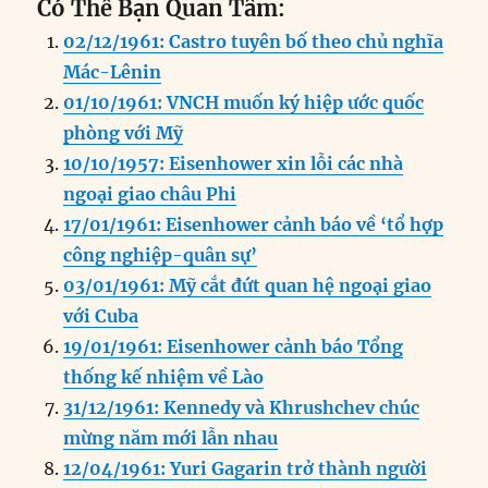
Có Thể Bạn Quan Tâm:
c
k
ai
ss
at
e
n
a
02/12/1961: Castro tuyên bố theo chủ nghĩa
e
e
l
e
s
g
t
re
Mác-Lênin
b
d
n
A
r
01/10/1961: VNCH muốn ký hiệp ước quốc
o
I
g
p
a
phòng với Mỹ
o
n
er
p
m
10/10/1957: Eisenhower xin lỗi các nhà
k
ngoại giao châu Phi
17/01/1961: Eisenhower cảnh báo về ‘tổ hợp
công nghiệp-quân sự’
03/01/1961: Mỹ cắt đứt quan hệ ngoại giao
với Cuba
19/01/1961: Eisenhower cảnh báo Tổng
thống kế nhiệm về Lào
31/12/1961: Kennedy và Khrushchev chúc
mừng năm mới lẫn nhau
12/04/1961: Yuri Gagarin trở thành người