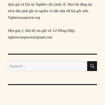
dịch giả và Dự án Nghiên cứu Quốc tế. Mọi bài đăng lại,
trích dẫn phải ghi rõ nguồn và dẫn link tới bài gốc trên
Nghiencuuquocte.org
Mọi góp ý, liên hệ xin gửi về: Lê Hồng Hiệp,
nghiencuuquocte@gmail.com
SE
Search
for: