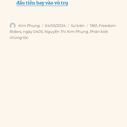
đầu tiên bay vào vũ trụ
Author
Posted
Categories
Tags
Kim Phụng
04/05/2024
Sự kiện
1961
,
Freedom
on
Riders
,
ngày 0405
,
Nguyễn Thị Kim Phụng
,
Phân biệt
chủng tộc