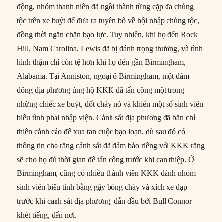
động, nhóm thanh niên đã ngồi thành từng cặp đa chủng
tộc trên xe buýt để đưa ra tuyên bố về hội nhập chủng tộc,
đồng thời ngăn chặn bạo lực. Tuy nhiên, khi họ đến Rock
Hill, Nam Carolina, Lewis đã bị đánh trọng thương, và tình
hình thậm chí còn tệ hơn khi họ đến gần Birmingham,
Alabama. Tại Anniston, ngoại ô Birmingham, một đám
đông địa phương ủng hộ KKK đã tấn công một trong
những chiếc xe buýt, đốt cháy nó và khiến một số sinh viên
biểu tình phải nhập viện. Cảnh sát địa phương đã bắn chỉ
thiên cảnh cáo để xua tan cuộc bạo loạn, dù sau đó có
thông tin cho rằng cảnh sát đã đảm bảo riêng với KKK rằng
sẽ cho họ đủ thời gian để tấn công trước khi can thiệp. Ở
Birmingham, cũng có nhiều thành viên KKK đánh nhóm
sinh viên biểu tình bằng gậy bóng chày và xích xe đạp
trước khi cảnh sát địa phương, dẫn đầu bởi Bull Connor
khét tiếng, đến nơi.