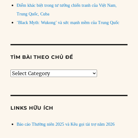
Điểm khác biệt trong tư tưởng chiến tranh của Việt Nam,
Trung Quốc, Cuba
‘Black Myth: Wukong’ và sức mạnh mềm của Trung Quốc
TÌM BÀI THEO CHỦ ĐỀ
Tìm
bài
theo
chủ
đề
LINKS HỮU ÍCH
Báo cáo Thường niên 2025 và Kêu gọi tài trợ năm 2026