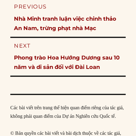
Post
PREVIOUS
navigation
Previous
Nhà Minh tranh luận việc chinh thảo
post:
An Nam, trừng phạt nhà Mạc
NEXT
Next
Phong trào Hoa Hướng Dương sau 10
post:
năm và di sản đối với Đài Loan
Các bài viết trên trang thể hiện quan điểm riêng của tác giả,
không phải quan điểm của Dự án Nghiên cứu Quốc tế.
© Bản quyền các bài viết và bài dịch thuộc về các tác giả,